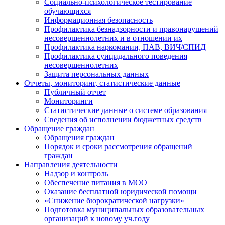
Социально-психологическое тестирование
обучающихся
Информационная безопасность
Профилактика безнадзорности и правонарушений
несовершеннолетних и в отношении их
Профилактика наркомании, ПАВ, ВИЧ/СПИД
Профилактика суицидального поведения
несовершеннолетних
Защита персональных данных
Отчеты, мониторинг, статистические данные
Публичный отчет
Мониторинги
Статистические данные о системе образования
Сведения об исполнении бюджетных средств
Обращение граждан
Обращения граждан
Порядок и сроки рассмотрения обращений
граждан
Направления деятельности
Надзор и контроль
Обеспечение питания в МОО
Оказание бесплатной юридической помощи
«Снижение бюрократической нагрузки»
Подготовка муниципальных образовательных
организаций к новому уч.году