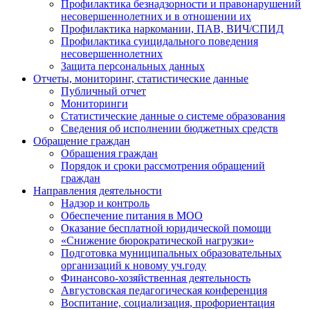
Профилактика безнадзорности и правонарушений
несовершеннолетних и в отношении их
Профилактика наркомании, ПАВ, ВИЧ/СПИД
Профилактика суицидального поведения
несовершеннолетних
Защита персональных данных
Отчеты, мониторинг, статистические данные
Публичный отчет
Мониторинги
Статистические данные о системе образования
Сведения об исполнении бюджетных средств
Обращение граждан
Обращения граждан
Порядок и сроки рассмотрения обращений
граждан
Направления деятельности
Надзор и контроль
Обеспечение питания в МОО
Оказание бесплатной юридической помощи
«Снижение бюрократической нагрузки»
Подготовка муниципальных образовательных
организаций к новому уч.году
Финансово-хозяйственная деятельность
Августовская педагогическая конференция
Воспитание, социализация, профориентация