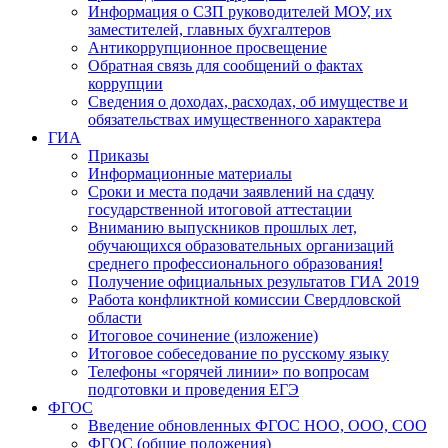
Информация о СЗП руководителей МОУ, их
заместителей, главных бухгалтеров
Антикоррупционное просвещение
Обратная связь для сообщений о фактах
коррупции
Сведения о доходах, расходах, об имуществе и
обязательствах имущественного характера
ГИА
Приказы
Информационные материалы
Сроки и места подачи заявлений на сдачу
государственной итоговой аттестации
Вниманию выпускников прошлых лет,
обучающихся образовательных организаций
среднего профессионального образования!
Получение официальных результатов ГИА 2019
Работа конфликтной комиссии Свердловской
области
Итоговое сочинение (изложение)
Итоговое собеседование по русскому языку
Телефоны «горячей линии» по вопросам
подготовки и проведения ЕГЭ
ФГОС
Введение обновленных ФГОС НОО, ООО, СОО
ФГОС (общие положения)