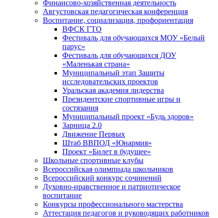
Финансово-хозяйственная деятельность
Августовская педагогическая конференция
Воспитание, социализация, профориентация
ВФСК ГТО
Фестиваль для обучающихся МОУ «Белый
парус»
Фестиваль для обучающихся ДОУ
«Маленькая страна»
Муниципальный этап Защиты
исследовательских проектов
Уральская академия лидерства
Президентские спортивные игры и
состязания
Муниципальный проект «Будь здоров»
Зарница 2.0
Движение Первых
Штаб ВВПОД «Юнармия»
Проект «Билет в будущее»
Школьные спортивные клубы
Всероссийская олимпиада школьников
Всероссийский конкурс сочинений
Духовно-нравственное и патриотическое
воспитание
Конкурсы профессионального мастерства
Аттестация педагогов и руководящих работников