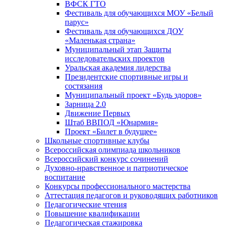
ВФСК ГТО
Фестиваль для обучающихся МОУ «Белый
парус»
Фестиваль для обучающихся ДОУ
«Маленькая страна»
Муниципальный этап Защиты
исследовательских проектов
Уральская академия лидерства
Президентские спортивные игры и
состязания
Муниципальный проект «Будь здоров»
Зарница 2.0
Движение Первых
Штаб ВВПОД «Юнармия»
Проект «Билет в будущее»
Школьные спортивные клубы
Всероссийская олимпиада школьников
Всероссийский конкурс сочинений
Духовно-нравственное и патриотическое
воспитание
Конкурсы профессионального мастерства
Аттестация педагогов и руководящих работников
Педагогические чтения
Повышение квалификации
Педагогическая стажировка