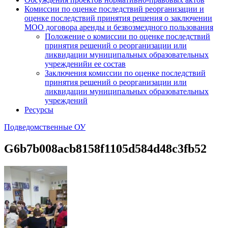
Комиссии по оценке последствий реорганизации и
оценке последствий принятия решения о заключении
МОО договора аренды и безвозмездного пользования
Положение о комиссии по оценке последствий
принятия решений о реорганизации или
ликвидации муниципальных образовательных
учрежденийи ее состав
Заключения комиссии по оценке последствий
принятия решений о реорганизации или
ликвидации муниципальных образовательных
учреждений
Ресурсы
Подведомственные ОУ
G6b7b008acb8158f1105d584d48c3fb52