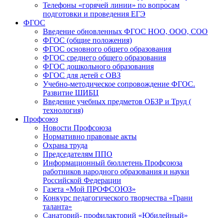
Телефоны «горячей линии» по вопросам
подготовки и проведения ЕГЭ
ФГОС
Введение обновленных ФГОС НОО, ООО, СОО
ФГОС (общие положения)
ФГОС основного общего образования
ФГОС среднего общего образования
ФГОС дошкольного образования
ФГОС для детей с ОВЗ
Учебно-методическое сопровождение ФГОС.
Развитие ШИБЦ
Введение учебных предметов ОБЗР и Труд (
технология)
Профсоюз
Новости Профсоюза
Нормативно правовые акты
Охрана труда
Председателям ППО
Информационный бюллетень Профсоюза
работников народного образования и науки
Российской Федерации
Газета «Мой ПРОФСОЮЗ»
Конкурс педагогического творчества «Грани
таланта»
Санаторий- профилакторий «Юбилейный»