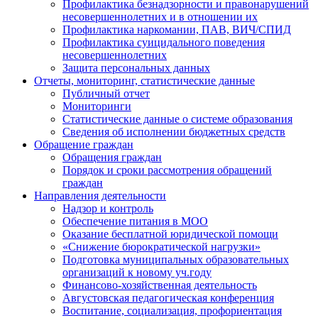
Профилактика безнадзорности и правонарушений
несовершеннолетних и в отношении их
Профилактика наркомании, ПАВ, ВИЧ/СПИД
Профилактика суицидального поведения
несовершеннолетних
Защита персональных данных
Отчеты, мониторинг, статистические данные
Публичный отчет
Мониторинги
Статистические данные о системе образования
Сведения об исполнении бюджетных средств
Обращение граждан
Обращения граждан
Порядок и сроки рассмотрения обращений
граждан
Направления деятельности
Надзор и контроль
Обеспечение питания в МОО
Оказание бесплатной юридической помощи
«Снижение бюрократической нагрузки»
Подготовка муниципальных образовательных
организаций к новому уч.году
Финансово-хозяйственная деятельность
Августовская педагогическая конференция
Воспитание, социализация, профориентация