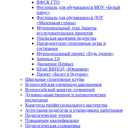
ВФСК ГТО
Фестиваль для обучающихся МОУ «Белый
парус»
Фестиваль для обучающихся ДОУ
«Маленькая страна»
Муниципальный этап Защиты
исследовательских проектов
Уральская академия лидерства
Президентские спортивные игры и
состязания
Муниципальный проект «Будь здоров»
Зарница 2.0
Движение Первых
Штаб ВВПОД «Юнармия»
Проект «Билет в будущее»
Школьные спортивные клубы
Всероссийская олимпиада школьников
Всероссийский конкурс сочинений
Духовно-нравственное и патриотическое
воспитание
Конкурсы профессионального мастерства
Аттестация педагогов и руководящих работников
Педагогические чтения
Повышение квалификации
Педагогическая стажировка