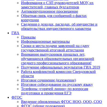
Информация о СЗП руководителей МОУ, их
заместителей, главных бухгалтеров
Антикоррупционное просвещение
Обратная связь для сообщений о фактах
коррупции
Сведения о доходах, расходах, об имуществе и
обязательствах имущественного характера
ГИА
Приказы
Информационные материалы
Сроки и места подачи заявлений на сдачу
государственной итоговой аттестации
Вниманию выпускников прошлых лет,
обучающихся образовательных организаций
среднего профессионального образования!
Получение официальных результатов ГИА 2019
Работа конфликтной комиссии Свердловской
области
Итоговое сочинение (изложение)
Итоговое собеседование по русскому языку
Телефоны «горячей линии» по вопросам
подготовки и проведения ЕГЭ
ФГОС
Введение обновленных ФГОС НОО, ООО, СОО
ФГОС (общие положения)