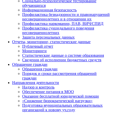
Социально-психологическое тестирование
обучающихся
Информационная безопасность
Профилактика безнадзорности и правонарушений
несовершеннолетних и в отношении их
Профилактика наркомании, ПАВ, ВИЧ/СПИД
Профилактика суицидального поведения
несовершеннолетних
Защита персональных данных
Отчеты, мониторинг, статистические данные
Публичный отчет
Мониторинги
Статистические данные о системе образования
Сведения об исполнении бюджетных средств
Обращение граждан
Обращения граждан
Порядок и сроки рассмотрения обращений
граждан
Направления деятельности
Надзор и контроль
Обеспечение питания в МОО
Оказание бесплатной юридической помощи
«Снижение бюрократической нагрузки»
Подготовка муниципальных образовательных
организаций к новому уч.году