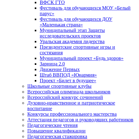
ВФСК ГТО
Фестиваль для обучающихся МОУ «Белый
парус»
Фестиваль для обучающихся ДОУ
«Маленькая страна»
Муниципальный этап Защиты
исследовательских проектов
Уральская академия лидерства
Президентские спортивные игры и
состязания
Муниципальный проект «Будь здоров»
Зарница 2.0
Движение Первых
Штаб ВВПОД «Юнармия»
Проект «Билет в будущее»
Школьные спортивные клубы
Всероссийская олимпиада школьников
Всероссийский конкурс сочинений
Духовно-нравственное и патриотическое
воспитание
Конкурсы профессионального мастерства
Аттестация педагогов и руководящих работников
Педагогические чтения
Повышение квалификации
Педагогическая стажировка