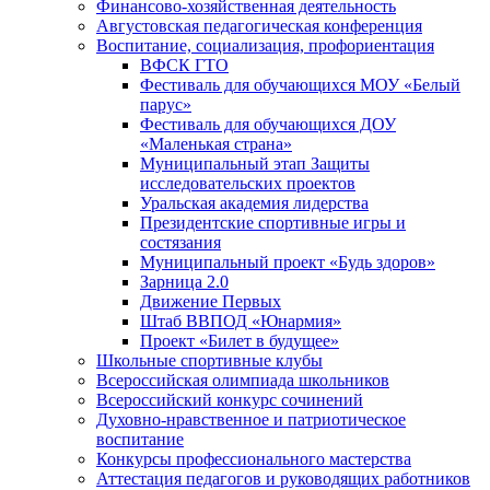
Финансово-хозяйственная деятельность
Августовская педагогическая конференция
Воспитание, социализация, профориентация
ВФСК ГТО
Фестиваль для обучающихся МОУ «Белый
парус»
Фестиваль для обучающихся ДОУ
«Маленькая страна»
Муниципальный этап Защиты
исследовательских проектов
Уральская академия лидерства
Президентские спортивные игры и
состязания
Муниципальный проект «Будь здоров»
Зарница 2.0
Движение Первых
Штаб ВВПОД «Юнармия»
Проект «Билет в будущее»
Школьные спортивные клубы
Всероссийская олимпиада школьников
Всероссийский конкурс сочинений
Духовно-нравственное и патриотическое
воспитание
Конкурсы профессионального мастерства
Аттестация педагогов и руководящих работников