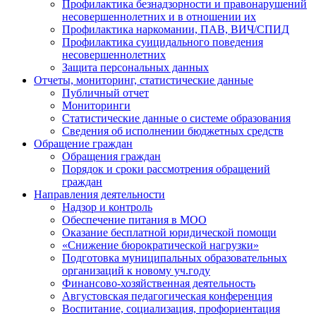
Профилактика безнадзорности и правонарушений
несовершеннолетних и в отношении их
Профилактика наркомании, ПАВ, ВИЧ/СПИД
Профилактика суицидального поведения
несовершеннолетних
Защита персональных данных
Отчеты, мониторинг, статистические данные
Публичный отчет
Мониторинги
Статистические данные о системе образования
Сведения об исполнении бюджетных средств
Обращение граждан
Обращения граждан
Порядок и сроки рассмотрения обращений
граждан
Направления деятельности
Надзор и контроль
Обеспечение питания в МОО
Оказание бесплатной юридической помощи
«Снижение бюрократической нагрузки»
Подготовка муниципальных образовательных
организаций к новому уч.году
Финансово-хозяйственная деятельность
Августовская педагогическая конференция
Воспитание, социализация, профориентация