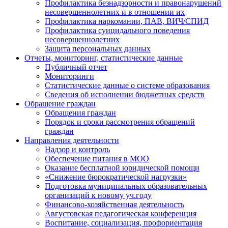
Профилактика безнадзорности и правонарушений
несовершеннолетних и в отношении их
Профилактика наркомании, ПАВ, ВИЧ/СПИД
Профилактика суицидального поведения
несовершеннолетних
Защита персональных данных
Отчеты, мониторинг, статистические данные
Публичный отчет
Мониторинги
Статистические данные о системе образования
Сведения об исполнении бюджетных средств
Обращение граждан
Обращения граждан
Порядок и сроки рассмотрения обращений
граждан
Направления деятельности
Надзор и контроль
Обеспечение питания в МОО
Оказание бесплатной юридической помощи
«Снижение бюрократической нагрузки»
Подготовка муниципальных образовательных
организаций к новому уч.году
Финансово-хозяйственная деятельность
Августовская педагогическая конференция
Воспитание, социализация, профориентация