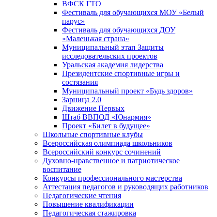
ВФСК ГТО
Фестиваль для обучающихся МОУ «Белый
парус»
Фестиваль для обучающихся ДОУ
«Маленькая страна»
Муниципальный этап Защиты
исследовательских проектов
Уральская академия лидерства
Президентские спортивные игры и
состязания
Муниципальный проект «Будь здоров»
Зарница 2.0
Движение Первых
Штаб ВВПОД «Юнармия»
Проект «Билет в будущее»
Школьные спортивные клубы
Всероссийская олимпиада школьников
Всероссийский конкурс сочинений
Духовно-нравственное и патриотическое
воспитание
Конкурсы профессионального мастерства
Аттестация педагогов и руководящих работников
Педагогические чтения
Повышение квалификации
Педагогическая стажировка