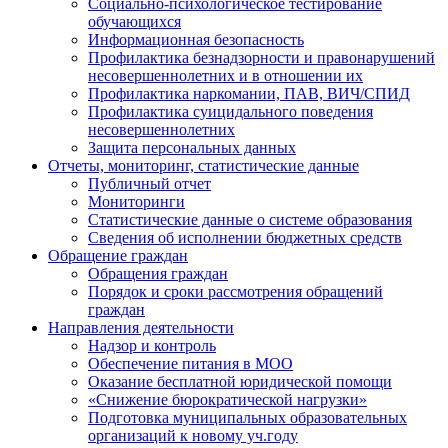
Социально-психологическое тестирование
обучающихся
Информационная безопасность
Профилактика безнадзорности и правонарушений
несовершеннолетних и в отношении их
Профилактика наркомании, ПАВ, ВИЧ/СПИД
Профилактика суицидального поведения
несовершеннолетних
Защита персональных данных
Отчеты, мониторинг, статистические данные
Публичный отчет
Мониторинги
Статистические данные о системе образования
Сведения об исполнении бюджетных средств
Обращение граждан
Обращения граждан
Порядок и сроки рассмотрения обращений
граждан
Направления деятельности
Надзор и контроль
Обеспечение питания в МОО
Оказание бесплатной юридической помощи
«Снижение бюрократической нагрузки»
Подготовка муниципальных образовательных
организаций к новому уч.году