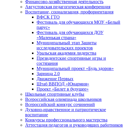
Финансово-хозяйственная деятельность
Августовская педагогическая конференция
Воспитание, социализация, профориентация
ВФСК ГТО
Фестиваль для обучающихся МОУ «Белый
парус»
Фестиваль для обучающихся ДОУ
«Маленькая страна»
Муниципальный этап Защиты
исследовательских проектов
Уральская академия лидерства
Президентские спортивные игры и
состязания
Муниципальный проект «Будь здоров»
Зарница 2.0
Движение Первых
Штаб ВВПОД «Юнармия»
Проект «Билет в будущее»
Школьные спортивные клубы
Всероссийская олимпиада школьников
Всероссийский конкурс сочинений
Духовно-нравственное и патриотическое
воспитание
Конкурсы профессионального мастерства
Аттестация педагогов и руководящих работников