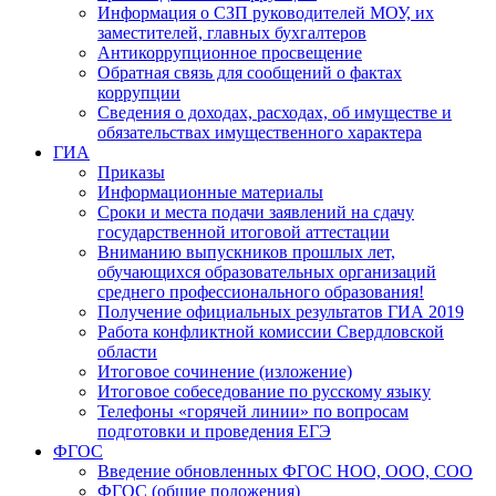
Информация о СЗП руководителей МОУ, их
заместителей, главных бухгалтеров
Антикоррупционное просвещение
Обратная связь для сообщений о фактах
коррупции
Сведения о доходах, расходах, об имуществе и
обязательствах имущественного характера
ГИА
Приказы
Информационные материалы
Сроки и места подачи заявлений на сдачу
государственной итоговой аттестации
Вниманию выпускников прошлых лет,
обучающихся образовательных организаций
среднего профессионального образования!
Получение официальных результатов ГИА 2019
Работа конфликтной комиссии Свердловской
области
Итоговое сочинение (изложение)
Итоговое собеседование по русскому языку
Телефоны «горячей линии» по вопросам
подготовки и проведения ЕГЭ
ФГОС
Введение обновленных ФГОС НОО, ООО, СОО
ФГОС (общие положения)