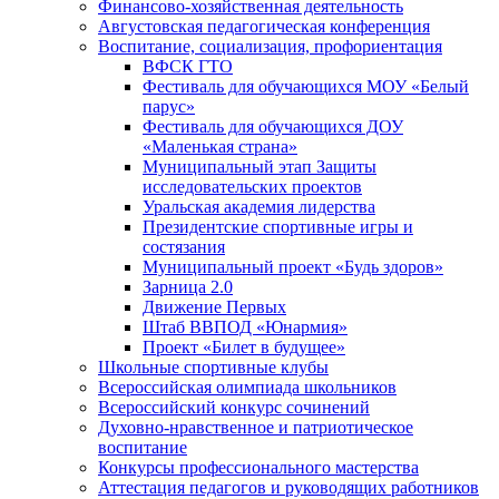
Финансово-хозяйственная деятельность
Августовская педагогическая конференция
Воспитание, социализация, профориентация
ВФСК ГТО
Фестиваль для обучающихся МОУ «Белый
парус»
Фестиваль для обучающихся ДОУ
«Маленькая страна»
Муниципальный этап Защиты
исследовательских проектов
Уральская академия лидерства
Президентские спортивные игры и
состязания
Муниципальный проект «Будь здоров»
Зарница 2.0
Движение Первых
Штаб ВВПОД «Юнармия»
Проект «Билет в будущее»
Школьные спортивные клубы
Всероссийская олимпиада школьников
Всероссийский конкурс сочинений
Духовно-нравственное и патриотическое
воспитание
Конкурсы профессионального мастерства
Аттестация педагогов и руководящих работников