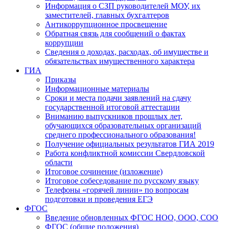
Информация о СЗП руководителей МОУ, их
заместителей, главных бухгалтеров
Антикоррупционное просвещение
Обратная связь для сообщений о фактах
коррупции
Сведения о доходах, расходах, об имуществе и
обязательствах имущественного характера
ГИА
Приказы
Информационные материалы
Сроки и места подачи заявлений на сдачу
государственной итоговой аттестации
Вниманию выпускников прошлых лет,
обучающихся образовательных организаций
среднего профессионального образования!
Получение официальных результатов ГИА 2019
Работа конфликтной комиссии Свердловской
области
Итоговое сочинение (изложение)
Итоговое собеседование по русскому языку
Телефоны «горячей линии» по вопросам
подготовки и проведения ЕГЭ
ФГОС
Введение обновленных ФГОС НОО, ООО, СОО
ФГОС (общие положения)