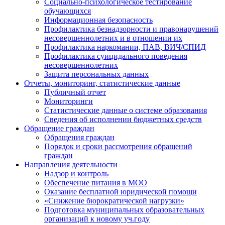
Социально-психологическое тестирование
обучающихся
Информационная безопасность
Профилактика безнадзорности и правонарушений
несовершеннолетних и в отношении их
Профилактика наркомании, ПАВ, ВИЧ/СПИД
Профилактика суицидального поведения
несовершеннолетних
Защита персональных данных
Отчеты, мониторинг, статистические данные
Публичный отчет
Мониторинги
Статистические данные о системе образования
Сведения об исполнении бюджетных средств
Обращение граждан
Обращения граждан
Порядок и сроки рассмотрения обращений
граждан
Направления деятельности
Надзор и контроль
Обеспечение питания в МОО
Оказание бесплатной юридической помощи
«Снижение бюрократической нагрузки»
Подготовка муниципальных образовательных
организаций к новому уч.году