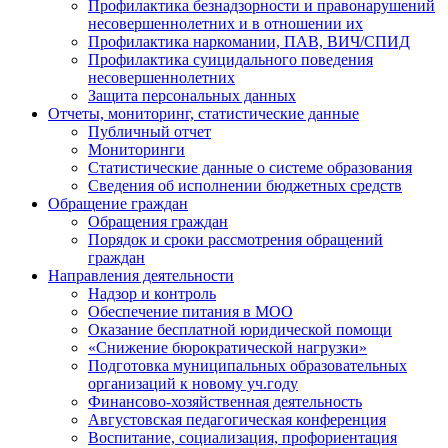
Профилактика безнадзорности и правонарушений
несовершеннолетних и в отношении их
Профилактика наркомании, ПАВ, ВИЧ/СПИД
Профилактика суицидального поведения
несовершеннолетних
Защита персональных данных
Отчеты, мониторинг, статистические данные
Публичный отчет
Мониторинги
Статистические данные о системе образования
Сведения об исполнении бюджетных средств
Обращение граждан
Обращения граждан
Порядок и сроки рассмотрения обращений
граждан
Направления деятельности
Надзор и контроль
Обеспечение питания в МОО
Оказание бесплатной юридической помощи
«Снижение бюрократической нагрузки»
Подготовка муниципальных образовательных
организаций к новому уч.году
Финансово-хозяйственная деятельность
Августовская педагогическая конференция
Воспитание, социализация, профориентация