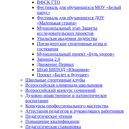
ВФСК ГТО
Фестиваль для обучающихся МОУ «Белый
парус»
Фестиваль для обучающихся ДОУ
«Маленькая страна»
Муниципальный этап Защиты
исследовательских проектов
Уральская академия лидерства
Президентские спортивные игры и
состязания
Муниципальный проект «Будь здоров»
Зарница 2.0
Движение Первых
Штаб ВВПОД «Юнармия»
Проект «Билет в будущее»
Школьные спортивные клубы
Всероссийская олимпиада школьников
Всероссийский конкурс сочинений
Духовно-нравственное и патриотическое
воспитание
Конкурсы профессионального мастерства
Аттестация педагогов и руководящих работников
Педагогические чтения
Повышение квалификации
Педагогическая стажировка