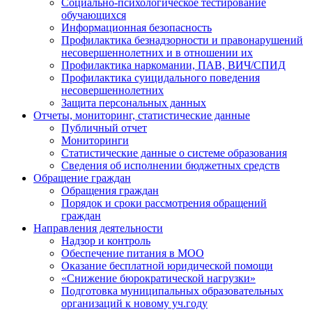
Социально-психологическое тестирование
обучающихся
Информационная безопасность
Профилактика безнадзорности и правонарушений
несовершеннолетних и в отношении их
Профилактика наркомании, ПАВ, ВИЧ/СПИД
Профилактика суицидального поведения
несовершеннолетних
Защита персональных данных
Отчеты, мониторинг, статистические данные
Публичный отчет
Мониторинги
Статистические данные о системе образования
Сведения об исполнении бюджетных средств
Обращение граждан
Обращения граждан
Порядок и сроки рассмотрения обращений
граждан
Направления деятельности
Надзор и контроль
Обеспечение питания в МОО
Оказание бесплатной юридической помощи
«Снижение бюрократической нагрузки»
Подготовка муниципальных образовательных
организаций к новому уч.году