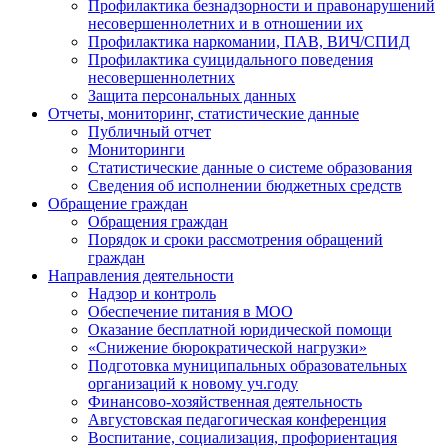
Профилактика безнадзорности и правонарушений
несовершеннолетних и в отношении их
Профилактика наркомании, ПАВ, ВИЧ/СПИД
Профилактика суицидального поведения
несовершеннолетних
Защита персональных данных
Отчеты, мониторинг, статистические данные
Публичный отчет
Мониторинги
Статистические данные о системе образования
Сведения об исполнении бюджетных средств
Обращение граждан
Обращения граждан
Порядок и сроки рассмотрения обращений
граждан
Направления деятельности
Надзор и контроль
Обеспечение питания в МОО
Оказание бесплатной юридической помощи
«Снижение бюрократической нагрузки»
Подготовка муниципальных образовательных
организаций к новому уч.году
Финансово-хозяйственная деятельность
Августовская педагогическая конференция
Воспитание, социализация, профориентация