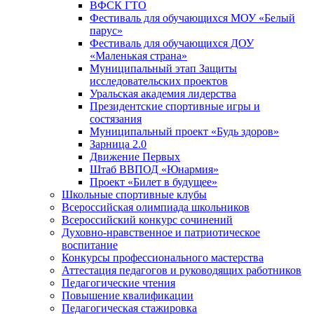
ВФСК ГТО
Фестиваль для обучающихся МОУ «Белый
парус»
Фестиваль для обучающихся ДОУ
«Маленькая страна»
Муниципальный этап Защиты
исследовательских проектов
Уральская академия лидерства
Президентские спортивные игры и
состязания
Муниципальный проект «Будь здоров»
Зарница 2.0
Движение Первых
Штаб ВВПОД «Юнармия»
Проект «Билет в будущее»
Школьные спортивные клубы
Всероссийская олимпиада школьников
Всероссийский конкурс сочинений
Духовно-нравственное и патриотическое
воспитание
Конкурсы профессионального мастерства
Аттестация педагогов и руководящих работников
Педагогические чтения
Повышение квалификации
Педагогическая стажировка