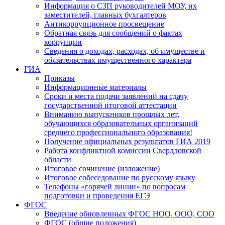
Информация о СЗП руководителей МОУ, их
заместителей, главных бухгалтеров
Антикоррупционное просвещение
Обратная связь для сообщений о фактах
коррупции
Сведения о доходах, расходах, об имуществе и
обязательствах имущественного характера
ГИА
Приказы
Информационные материалы
Сроки и места подачи заявлений на сдачу
государственной итоговой аттестации
Вниманию выпускников прошлых лет,
обучающихся образовательных организаций
среднего профессионального образования!
Получение официальных результатов ГИА 2019
Работа конфликтной комиссии Свердловской
области
Итоговое сочинение (изложение)
Итоговое собеседование по русскому языку
Телефоны «горячей линии» по вопросам
подготовки и проведения ЕГЭ
ФГОС
Введение обновленных ФГОС НОО, ООО, СОО
ФГОС (общие положения)