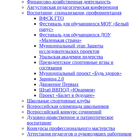
Финансово-хозяйственная деятельность
Августовская педагогическая конференция
Воспитание, социализация, профориентация
ВФСК ГТО
Фестиваль для обучающихся МОУ «Белый
парус»
Фестиваль для обучающихся ДОУ
«Маленькая страна»
Муниципальный этап Защиты
исследовательских проектов
Уральская академия лидерства
Президентские спортивные игры и
состязания
Муниципальный проект «Будь здоров»
Зарница 2.0
Движение Первых
Штаб ВВПОД «Юнармия»
Проект «Билет в будущее»
Школьные спортивные клубы
Всероссийская олимпиада школьников
Всероссийский конкурс сочинений
Духовно-нравственное и патриотическое
воспитание
Конкурсы профессионального мастерства
Аттестация педагогов и руководящих работников