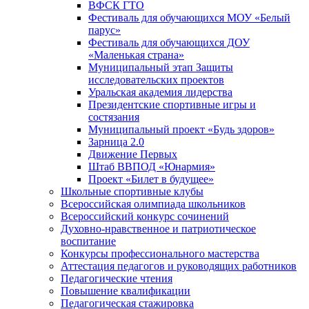
ВФСК ГТО
Фестиваль для обучающихся МОУ «Белый
парус»
Фестиваль для обучающихся ДОУ
«Маленькая страна»
Муниципальный этап Защиты
исследовательских проектов
Уральская академия лидерства
Президентские спортивные игры и
состязания
Муниципальный проект «Будь здоров»
Зарница 2.0
Движение Первых
Штаб ВВПОД «Юнармия»
Проект «Билет в будущее»
Школьные спортивные клубы
Всероссийская олимпиада школьников
Всероссийский конкурс сочинений
Духовно-нравственное и патриотическое
воспитание
Конкурсы профессионального мастерства
Аттестация педагогов и руководящих работников
Педагогические чтения
Повышение квалификации
Педагогическая стажировка