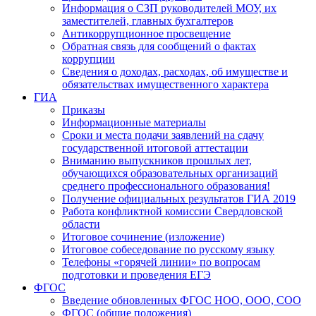
Информация о СЗП руководителей МОУ, их
заместителей, главных бухгалтеров
Антикоррупционное просвещение
Обратная связь для сообщений о фактах
коррупции
Сведения о доходах, расходах, об имуществе и
обязательствах имущественного характера
ГИА
Приказы
Информационные материалы
Сроки и места подачи заявлений на сдачу
государственной итоговой аттестации
Вниманию выпускников прошлых лет,
обучающихся образовательных организаций
среднего профессионального образования!
Получение официальных результатов ГИА 2019
Работа конфликтной комиссии Свердловской
области
Итоговое сочинение (изложение)
Итоговое собеседование по русскому языку
Телефоны «горячей линии» по вопросам
подготовки и проведения ЕГЭ
ФГОС
Введение обновленных ФГОС НОО, ООО, СОО
ФГОС (общие положения)