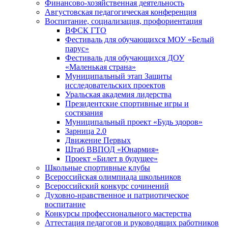
Финансово-хозяйственная деятельность
Августовская педагогическая конференция
Воспитание, социализация, профориентация
ВФСК ГТО
Фестиваль для обучающихся МОУ «Белый
парус»
Фестиваль для обучающихся ДОУ
«Маленькая страна»
Муниципальный этап Защиты
исследовательских проектов
Уральская академия лидерства
Президентские спортивные игры и
состязания
Муниципальный проект «Будь здоров»
Зарница 2.0
Движение Первых
Штаб ВВПОД «Юнармия»
Проект «Билет в будущее»
Школьные спортивные клубы
Всероссийская олимпиада школьников
Всероссийский конкурс сочинений
Духовно-нравственное и патриотическое
воспитание
Конкурсы профессионального мастерства
Аттестация педагогов и руководящих работников