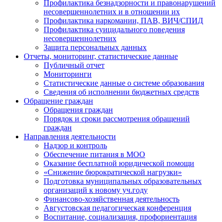
Профилактика безнадзорности и правонарушений
несовершеннолетних и в отношении их
Профилактика наркомании, ПАВ, ВИЧ/СПИД
Профилактика суицидального поведения
несовершеннолетних
Защита персональных данных
Отчеты, мониторинг, статистические данные
Публичный отчет
Мониторинги
Статистические данные о системе образования
Сведения об исполнении бюджетных средств
Обращение граждан
Обращения граждан
Порядок и сроки рассмотрения обращений
граждан
Направления деятельности
Надзор и контроль
Обеспечение питания в МОО
Оказание бесплатной юридической помощи
«Снижение бюрократической нагрузки»
Подготовка муниципальных образовательных
организаций к новому уч.году
Финансово-хозяйственная деятельность
Августовская педагогическая конференция
Воспитание, социализация, профориентация