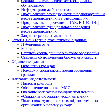
Социально-психологическое тестирование
обучающихся
Информационная безопасность
Профилактика безнадзорности и правонарушений
несовершеннолетних и в отношении их
Профилактика наркомании, ПАВ, ВИЧ/СПИД
Профилактика суицидального поведения
несовершеннолетних
Защита персональных данных
Отчеты, мониторинг, статистические данные
Публичный отчет
Мониторинги
Статистические данные о системе образования
Сведения об исполнении бюджетных средств
Обращение граждан
Обращения граждан
Порядок и сроки рассмотрения обращений
граждан
Направления деятельности
Надзор и контроль
Обеспечение питания в МОО
Оказание бесплатной юридической помощи
«Снижение бюрократической нагрузки»
Подготовка муниципальных образовательных
организаций к новому уч.году