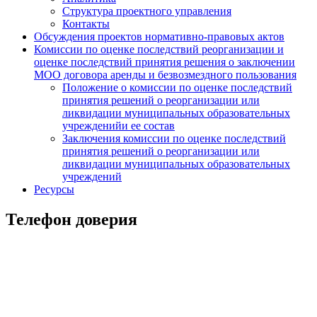
Структура проектного управления
Контакты
Обсуждения проектов нормативно-правовых актов
Комиссии по оценке последствий реорганизации и
оценке последствий принятия решения о заключении
МОО договора аренды и безвозмездного пользования
Положение о комиссии по оценке последствий
принятия решений о реорганизации или
ликвидации муниципальных образовательных
учрежденийи ее состав
Заключения комиссии по оценке последствий
принятия решений о реорганизации или
ликвидации муниципальных образовательных
учреждений
Ресурсы
Телефон доверия