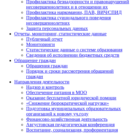
Профилактика безнадзорности и правонарушений
несовершеннолетних и в отношении их
Профилактика наркомании, ПАВ, ВИЧ/СПИД
Профилактика суицидального поведения
несовершеннолетних
Защита персональных данных
Отчеты, мониторинг, статистические данные
Публичный отчет
Мониторинги
Статистические данные о системе образования
Сведения об исполнении бюджетных средств
Обращение граждан
Обращения граждан
Порядок и сроки рассмотрения обращений
граждан
Направления деятельности
Надзор и контроль
Обеспечение питания в МОО
Оказание бесплатной юридической помощи
«Снижение бюрократической нагрузки»
Подготовка муниципальных образовательных
организаций к новому уч.году
Финансово-хозяйственная деятельность
Августовская педагогическая конференция
Воспитание, социализация, профориентация