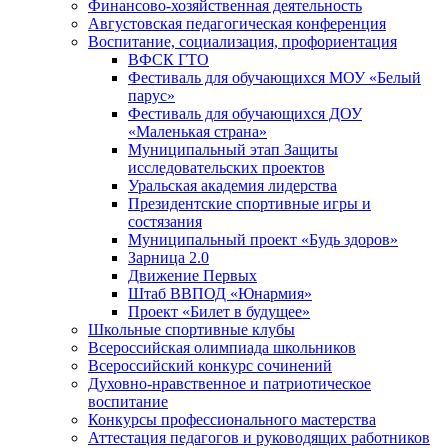
Финансово-хозяйственная деятельность
Августовская педагогическая конференция
Воспитание, социализация, профориентация
ВФСК ГТО
Фестиваль для обучающихся МОУ «Белый
парус»
Фестиваль для обучающихся ДОУ
«Маленькая страна»
Муниципальный этап Защиты
исследовательских проектов
Уральская академия лидерства
Президентские спортивные игры и
состязания
Муниципальный проект «Будь здоров»
Зарница 2.0
Движение Первых
Штаб ВВПОД «Юнармия»
Проект «Билет в будущее»
Школьные спортивные клубы
Всероссийская олимпиада школьников
Всероссийский конкурс сочинений
Духовно-нравственное и патриотическое
воспитание
Конкурсы профессионального мастерства
Аттестация педагогов и руководящих работников