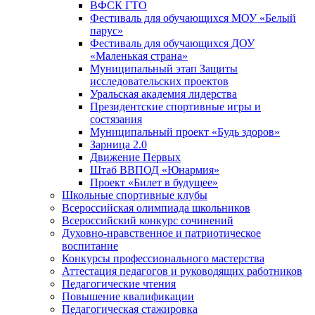
ВФСК ГТО
Фестиваль для обучающихся МОУ «Белый
парус»
Фестиваль для обучающихся ДОУ
«Маленькая страна»
Муниципальный этап Защиты
исследовательских проектов
Уральская академия лидерства
Президентские спортивные игры и
состязания
Муниципальный проект «Будь здоров»
Зарница 2.0
Движение Первых
Штаб ВВПОД «Юнармия»
Проект «Билет в будущее»
Школьные спортивные клубы
Всероссийская олимпиада школьников
Всероссийский конкурс сочинений
Духовно-нравственное и патриотическое
воспитание
Конкурсы профессионального мастерства
Аттестация педагогов и руководящих работников
Педагогические чтения
Повышение квалификации
Педагогическая стажировка