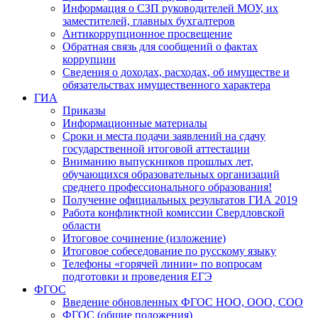
Информация о СЗП руководителей МОУ, их
заместителей, главных бухгалтеров
Антикоррупционное просвещение
Обратная связь для сообщений о фактах
коррупции
Сведения о доходах, расходах, об имуществе и
обязательствах имущественного характера
ГИА
Приказы
Информационные материалы
Сроки и места подачи заявлений на сдачу
государственной итоговой аттестации
Вниманию выпускников прошлых лет,
обучающихся образовательных организаций
среднего профессионального образования!
Получение официальных результатов ГИА 2019
Работа конфликтной комиссии Свердловской
области
Итоговое сочинение (изложение)
Итоговое собеседование по русскому языку
Телефоны «горячей линии» по вопросам
подготовки и проведения ЕГЭ
ФГОС
Введение обновленных ФГОС НОО, ООО, СОО
ФГОС (общие положения)