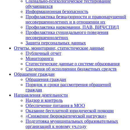
Социально-психологическое тестирование
обучающихся
Информационная безопасность
Профилактика безнадзорности и правонарушений
несовершеннолетних и в отношении их
Профилактика наркомании, ПАВ, ВИЧ/СПИД
Профилактика суицидального поведения
несовершеннолетних
Защита персональных данных
Отчеты, мониторинг, статистические данные
Публичный отчет
Мониторинги
Статистические данные о системе образования
Сведения об исполнении бюджетных средств
Обращение граждан
Обращения граждан
Порядок и сроки рассмотрения обращений
граждан
Направления деятельности
Надзор и контроль
Обеспечение питания в МОО
Оказание бесплатной юридической помощи
«Снижение бюрократической нагрузки»
Подготовка муниципальных образовательных
организаций к новому уч.году