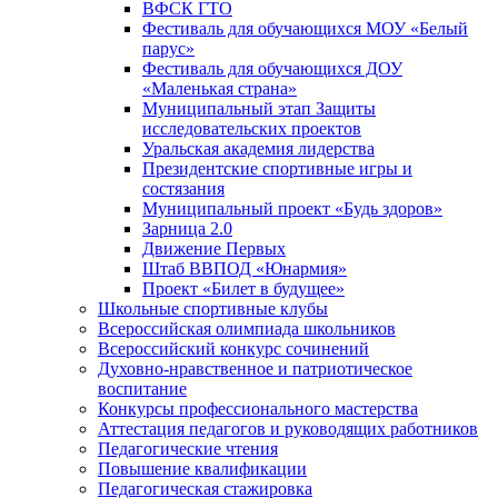
ВФСК ГТО
Фестиваль для обучающихся МОУ «Белый
парус»
Фестиваль для обучающихся ДОУ
«Маленькая страна»
Муниципальный этап Защиты
исследовательских проектов
Уральская академия лидерства
Президентские спортивные игры и
состязания
Муниципальный проект «Будь здоров»
Зарница 2.0
Движение Первых
Штаб ВВПОД «Юнармия»
Проект «Билет в будущее»
Школьные спортивные клубы
Всероссийская олимпиада школьников
Всероссийский конкурс сочинений
Духовно-нравственное и патриотическое
воспитание
Конкурсы профессионального мастерства
Аттестация педагогов и руководящих работников
Педагогические чтения
Повышение квалификации
Педагогическая стажировка