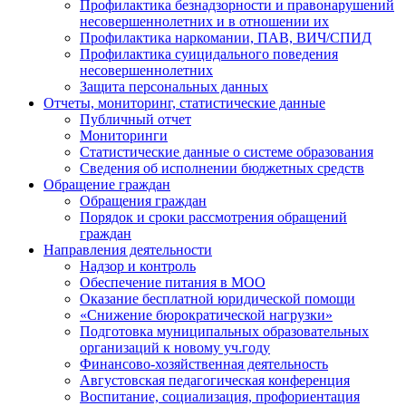
Профилактика безнадзорности и правонарушений
несовершеннолетних и в отношении их
Профилактика наркомании, ПАВ, ВИЧ/СПИД
Профилактика суицидального поведения
несовершеннолетних
Защита персональных данных
Отчеты, мониторинг, статистические данные
Публичный отчет
Мониторинги
Статистические данные о системе образования
Сведения об исполнении бюджетных средств
Обращение граждан
Обращения граждан
Порядок и сроки рассмотрения обращений
граждан
Направления деятельности
Надзор и контроль
Обеспечение питания в МОО
Оказание бесплатной юридической помощи
«Снижение бюрократической нагрузки»
Подготовка муниципальных образовательных
организаций к новому уч.году
Финансово-хозяйственная деятельность
Августовская педагогическая конференция
Воспитание, социализация, профориентация