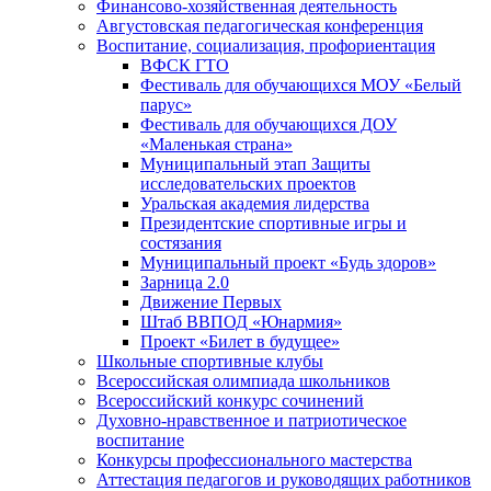
Финансово-хозяйственная деятельность
Августовская педагогическая конференция
Воспитание, социализация, профориентация
ВФСК ГТО
Фестиваль для обучающихся МОУ «Белый
парус»
Фестиваль для обучающихся ДОУ
«Маленькая страна»
Муниципальный этап Защиты
исследовательских проектов
Уральская академия лидерства
Президентские спортивные игры и
состязания
Муниципальный проект «Будь здоров»
Зарница 2.0
Движение Первых
Штаб ВВПОД «Юнармия»
Проект «Билет в будущее»
Школьные спортивные клубы
Всероссийская олимпиада школьников
Всероссийский конкурс сочинений
Духовно-нравственное и патриотическое
воспитание
Конкурсы профессионального мастерства
Аттестация педагогов и руководящих работников