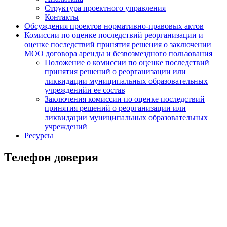
Структура проектного управления
Контакты
Обсуждения проектов нормативно-правовых актов
Комиссии по оценке последствий реорганизации и
оценке последствий принятия решения о заключении
МОО договора аренды и безвозмездного пользования
Положение о комиссии по оценке последствий
принятия решений о реорганизации или
ликвидации муниципальных образовательных
учрежденийи ее состав
Заключения комиссии по оценке последствий
принятия решений о реорганизации или
ликвидации муниципальных образовательных
учреждений
Ресурсы
Телефон доверия