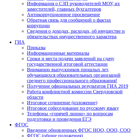
Информация о СЗП руководителей МОУ, их
заместителей, главных бухгалтеров
Антикоррупционное просвещение
Обратная связь для сообщений о фактах
коррупции
Сведения о доходах, расходах, об имуществе и
обязательствах имущественного характера
ГИА
Приказы
Информационные материалы
Сроки и места подачи заявлений на сдачу
государственной итоговой аттестации
Вниманию выпускников прошлых лет,
обучающихся образовательных организаций
среднего профессионального образования!
Получение официальных результатов ГИА 2019
Работа конфликтной комиссии Свердловской
области
Итоговое сочинение (изложение)
Итоговое собеседование по русскому языку
Телефоны «горячей линии» по вопросам
подготовки и проведения ЕГЭ
ФГОС
Введение обновленных ФГОС НОО, ООО, СОО
ФГОС (общие положения)