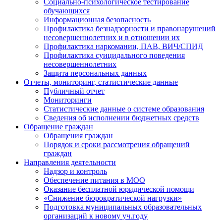
Социально-психологическое тестирование
обучающихся
Информационная безопасность
Профилактика безнадзорности и правонарушений
несовершеннолетних и в отношении их
Профилактика наркомании, ПАВ, ВИЧ/СПИД
Профилактика суицидального поведения
несовершеннолетних
Защита персональных данных
Отчеты, мониторинг, статистические данные
Публичный отчет
Мониторинги
Статистические данные о системе образования
Сведения об исполнении бюджетных средств
Обращение граждан
Обращения граждан
Порядок и сроки рассмотрения обращений
граждан
Направления деятельности
Надзор и контроль
Обеспечение питания в МОО
Оказание бесплатной юридической помощи
«Снижение бюрократической нагрузки»
Подготовка муниципальных образовательных
организаций к новому уч.году