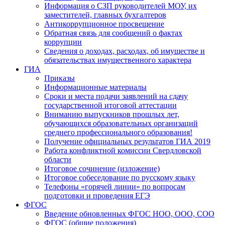
Информация о СЗП руководителей МОУ, их
заместителей, главных бухгалтеров
Антикоррупционное просвещение
Обратная связь для сообщений о фактах
коррупции
Сведения о доходах, расходах, об имуществе и
обязательствах имущественного характера
ГИА
Приказы
Информационные материалы
Сроки и места подачи заявлений на сдачу
государственной итоговой аттестации
Вниманию выпускников прошлых лет,
обучающихся образовательных организаций
среднего профессионального образования!
Получение официальных результатов ГИА 2019
Работа конфликтной комиссии Свердловской
области
Итоговое сочинение (изложение)
Итоговое собеседование по русскому языку
Телефоны «горячей линии» по вопросам
подготовки и проведения ЕГЭ
ФГОС
Введение обновленных ФГОС НОО, ООО, СОО
ФГОС (общие положения)