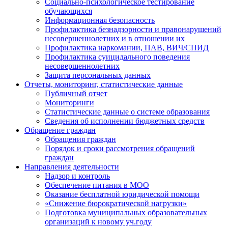
Социально-психологическое тестирование
обучающихся
Информационная безопасность
Профилактика безнадзорности и правонарушений
несовершеннолетних и в отношении их
Профилактика наркомании, ПАВ, ВИЧ/СПИД
Профилактика суицидального поведения
несовершеннолетних
Защита персональных данных
Отчеты, мониторинг, статистические данные
Публичный отчет
Мониторинги
Статистические данные о системе образования
Сведения об исполнении бюджетных средств
Обращение граждан
Обращения граждан
Порядок и сроки рассмотрения обращений
граждан
Направления деятельности
Надзор и контроль
Обеспечение питания в МОО
Оказание бесплатной юридической помощи
«Снижение бюрократической нагрузки»
Подготовка муниципальных образовательных
организаций к новому уч.году