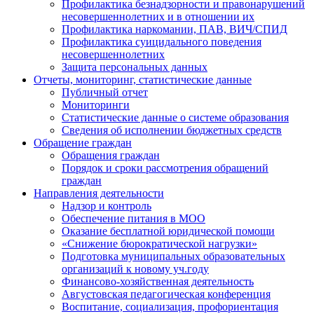
Профилактика безнадзорности и правонарушений
несовершеннолетних и в отношении их
Профилактика наркомании, ПАВ, ВИЧ/СПИД
Профилактика суицидального поведения
несовершеннолетних
Защита персональных данных
Отчеты, мониторинг, статистические данные
Публичный отчет
Мониторинги
Статистические данные о системе образования
Сведения об исполнении бюджетных средств
Обращение граждан
Обращения граждан
Порядок и сроки рассмотрения обращений
граждан
Направления деятельности
Надзор и контроль
Обеспечение питания в МОО
Оказание бесплатной юридической помощи
«Снижение бюрократической нагрузки»
Подготовка муниципальных образовательных
организаций к новому уч.году
Финансово-хозяйственная деятельность
Августовская педагогическая конференция
Воспитание, социализация, профориентация