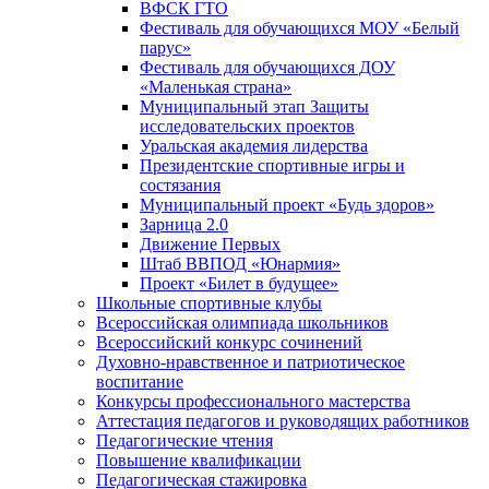
ВФСК ГТО
Фестиваль для обучающихся МОУ «Белый
парус»
Фестиваль для обучающихся ДОУ
«Маленькая страна»
Муниципальный этап Защиты
исследовательских проектов
Уральская академия лидерства
Президентские спортивные игры и
состязания
Муниципальный проект «Будь здоров»
Зарница 2.0
Движение Первых
Штаб ВВПОД «Юнармия»
Проект «Билет в будущее»
Школьные спортивные клубы
Всероссийская олимпиада школьников
Всероссийский конкурс сочинений
Духовно-нравственное и патриотическое
воспитание
Конкурсы профессионального мастерства
Аттестация педагогов и руководящих работников
Педагогические чтения
Повышение квалификации
Педагогическая стажировка