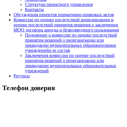
Структура проектного управления
Контакты
Обсуждения проектов нормативно-правовых актов
Комиссии по оценке последствий реорганизации и
оценке последствий принятия решения о заключении
МОО договора аренды и безвозмездного пользования
Положение о комиссии по оценке последствий
принятия решений о реорганизации или
ликвидации муниципальных образовательных
учрежденийи ее состав
Заключения комиссии по оценке последствий
принятия решений о реорганизации или
ликвидации муниципальных образовательных
учреждений
Ресурсы
Телефон доверия