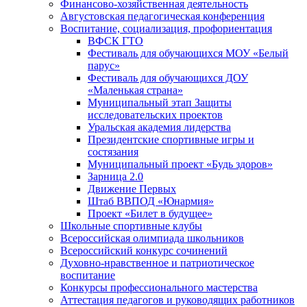
Финансово-хозяйственная деятельность
Августовская педагогическая конференция
Воспитание, социализация, профориентация
ВФСК ГТО
Фестиваль для обучающихся МОУ «Белый
парус»
Фестиваль для обучающихся ДОУ
«Маленькая страна»
Муниципальный этап Защиты
исследовательских проектов
Уральская академия лидерства
Президентские спортивные игры и
состязания
Муниципальный проект «Будь здоров»
Зарница 2.0
Движение Первых
Штаб ВВПОД «Юнармия»
Проект «Билет в будущее»
Школьные спортивные клубы
Всероссийская олимпиада школьников
Всероссийский конкурс сочинений
Духовно-нравственное и патриотическое
воспитание
Конкурсы профессионального мастерства
Аттестация педагогов и руководящих работников