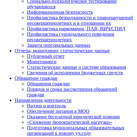
Социально-психологическое тестирование
обучающихся
Информационная безопасность
Профилактика безнадзорности и правонарушений
несовершеннолетних и в отношении их
Профилактика наркомании, ПАВ, ВИЧ/СПИД
Профилактика суицидального поведения
несовершеннолетних
Защита персональных данных
Отчеты, мониторинг, статистические данные
Публичный отчет
Мониторинги
Статистические данные о системе образования
Сведения об исполнении бюджетных средств
Обращение граждан
Обращения граждан
Порядок и сроки рассмотрения обращений
граждан
Направления деятельности
Надзор и контроль
Обеспечение питания в МОО
Оказание бесплатной юридической помощи
«Снижение бюрократической нагрузки»
Подготовка муниципальных образовательных
организаций к новому уч.году