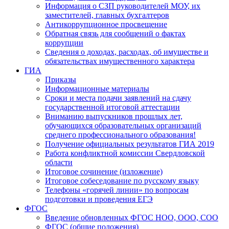
Информация о СЗП руководителей МОУ, их
заместителей, главных бухгалтеров
Антикоррупционное просвещение
Обратная связь для сообщений о фактах
коррупции
Сведения о доходах, расходах, об имуществе и
обязательствах имущественного характера
ГИА
Приказы
Информационные материалы
Сроки и места подачи заявлений на сдачу
государственной итоговой аттестации
Вниманию выпускников прошлых лет,
обучающихся образовательных организаций
среднего профессионального образования!
Получение официальных результатов ГИА 2019
Работа конфликтной комиссии Свердловской
области
Итоговое сочинение (изложение)
Итоговое собеседование по русскому языку
Телефоны «горячей линии» по вопросам
подготовки и проведения ЕГЭ
ФГОС
Введение обновленных ФГОС НОО, ООО, СОО
ФГОС (общие положения)