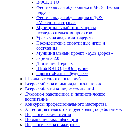
ВФСК ГТО
Фестиваль для обучающихся МОУ «Белый
парус»
Фестиваль для обучающихся ДОУ
«Маленькая страна»
Муниципальный этап Защиты
исследовательских проектов
Уральская академия лидерства
Президентские спортивные игры и
состязания
Муниципальный проект «Будь здоров»
Зарница 2.0
Движение Первых
Штаб ВВПОД «Юнармия»
Проект «Билет в будущее»
Школьные спортивные клубы
Всероссийская олимпиада школьников
Всероссийский конкурс сочинений
Духовно-нравственное и патриотическое
воспитание
Конкурсы профессионального мастерства
Аттестация педагогов и руководящих работников
Педагогические чтения
Повышение квалификации
Педагогическая стажировка