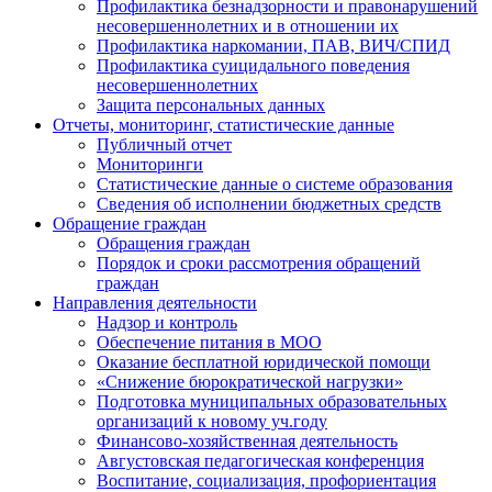
Профилактика безнадзорности и правонарушений
несовершеннолетних и в отношении их
Профилактика наркомании, ПАВ, ВИЧ/СПИД
Профилактика суицидального поведения
несовершеннолетних
Защита персональных данных
Отчеты, мониторинг, статистические данные
Публичный отчет
Мониторинги
Статистические данные о системе образования
Сведения об исполнении бюджетных средств
Обращение граждан
Обращения граждан
Порядок и сроки рассмотрения обращений
граждан
Направления деятельности
Надзор и контроль
Обеспечение питания в МОО
Оказание бесплатной юридической помощи
«Снижение бюрократической нагрузки»
Подготовка муниципальных образовательных
организаций к новому уч.году
Финансово-хозяйственная деятельность
Августовская педагогическая конференция
Воспитание, социализация, профориентация