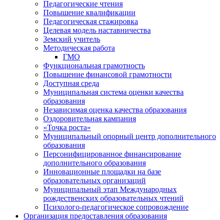
Педагогические чтения
Повышение квалификации
Педагогическая стажировка
Целевая модель наставничества
Земский учитель
Методическая работа
ГМО
Функциональная грамотность
Повышение финансовой грамотности
Доступная среда
Муниципальная система оценки качества
образования
Независимая оценка качества образования
Оздоровительная кампания
«Точка роста»
Муниципальный опорный центр дополнительного
образования
Персонифицированное финансирование
дополнительного образования
Инновационные площадки на базе
образовательных организаций
Муниципальный этап Международных
рождественских образовательных чтений
Психолого-педагогическое сопровождение
Организация предоставления образования