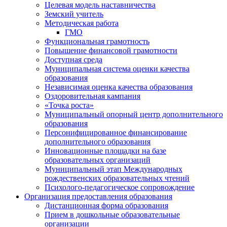
Целевая модель наставничества
Земский учитель
Методическая работа
ГМО
Функциональная грамотность
Повышение финансовой грамотности
Доступная среда
Муниципальная система оценки качества
образования
Независимая оценка качества образования
Оздоровительная кампания
«Точка роста»
Муниципальный опорный центр дополнительного
образования
Персонифицированное финансирование
дополнительного образования
Инновационные площадки на базе
образовательных организаций
Муниципальный этап Международных
рождественских образовательных чтений
Психолого-педагогическое сопровождение
Организация предоставления образования
Дистанционная форма образования
Прием в дошкольные образовательные
организации