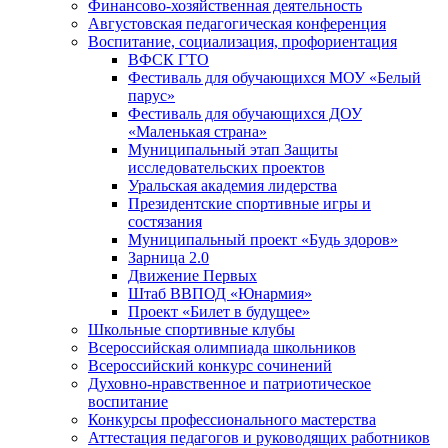
Финансово-хозяйственная деятельность
Августовская педагогическая конференция
Воспитание, социализация, профориентация
ВФСК ГТО
Фестиваль для обучающихся МОУ «Белый
парус»
Фестиваль для обучающихся ДОУ
«Маленькая страна»
Муниципальный этап Защиты
исследовательских проектов
Уральская академия лидерства
Президентские спортивные игры и
состязания
Муниципальный проект «Будь здоров»
Зарница 2.0
Движение Первых
Штаб ВВПОД «Юнармия»
Проект «Билет в будущее»
Школьные спортивные клубы
Всероссийская олимпиада школьников
Всероссийский конкурс сочинений
Духовно-нравственное и патриотическое
воспитание
Конкурсы профессионального мастерства
Аттестация педагогов и руководящих работников