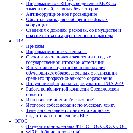
Информация о СЗП руководителей МОУ, их
заместителей, главных бухгалтеров
Антикоррупционное просвещение
Обратная связь для сообщений о фактах
коррупции
Сведения о доходах, расходах, об имуществе и
обязательствах имущественного характера
ГИА
Приказы
Информационные материалы
Сроки и места подачи заявлений на сдачу
государственной итоговой аттестации
Вниманию выпускников прошлых лет,
обучающихся образовательных организаций
среднего профессионального образования!
Получение официальных результатов ГИА 2019
Работа конфликтной комиссии Свердловской
области
Итоговое сочинение (изложение)
Итоговое собеседование по русскому языку
Телефоны «горячей линии» по вопросам
подготовки и проведения ЕГЭ
ФГОС
Введение обновленных ФГОС НОО, ООО, СОО
ФГОС (общие положения)