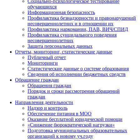
Социально-психологическое тестирование
обучающихся
Информационная безопасность
Профилактика безнадзорности и правонарушений
несовершеннолетних и в отношении их
Профилактика наркомании, ПАВ, ВИЧ/СПИД
Профилактика суицидального поведения
несовершеннолетних
Защита персональных данных
Отчеты, мониторинг, статистические данные
Публичный отчет
Мониторинги
Статистические данные о системе образования
Сведения об исполнении бюджетных средств
Обращение граждан
Обращения граждан
Порядок и сроки рассмотрения обращений
граждан
Направления деятельности
Надзор и контроль
Обеспечение питания в МОО
Оказание бесплатной юридической помощи
«Снижение бюрократической нагрузки»
Подготовка муниципальных образовательных
организаций к новому уч.году