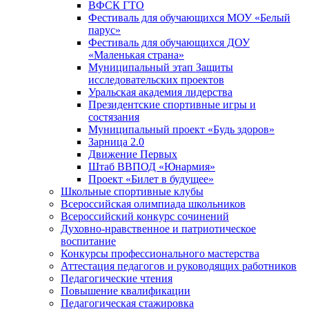
ВФСК ГТО
Фестиваль для обучающихся МОУ «Белый
парус»
Фестиваль для обучающихся ДОУ
«Маленькая страна»
Муниципальный этап Защиты
исследовательских проектов
Уральская академия лидерства
Президентские спортивные игры и
состязания
Муниципальный проект «Будь здоров»
Зарница 2.0
Движение Первых
Штаб ВВПОД «Юнармия»
Проект «Билет в будущее»
Школьные спортивные клубы
Всероссийская олимпиада школьников
Всероссийский конкурс сочинений
Духовно-нравственное и патриотическое
воспитание
Конкурсы профессионального мастерства
Аттестация педагогов и руководящих работников
Педагогические чтения
Повышение квалификации
Педагогическая стажировка