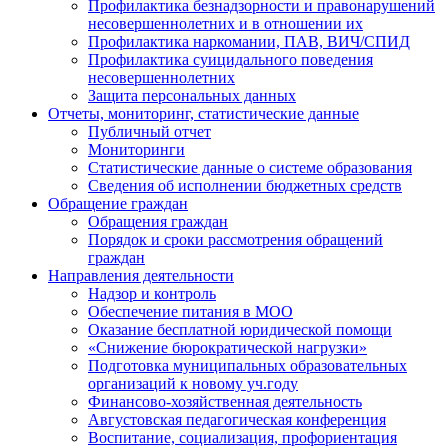
Профилактика безнадзорности и правонарушений
несовершеннолетних и в отношении их
Профилактика наркомании, ПАВ, ВИЧ/СПИД
Профилактика суицидального поведения
несовершеннолетних
Защита персональных данных
Отчеты, мониторинг, статистические данные
Публичный отчет
Мониторинги
Статистические данные о системе образования
Сведения об исполнении бюджетных средств
Обращение граждан
Обращения граждан
Порядок и сроки рассмотрения обращений
граждан
Направления деятельности
Надзор и контроль
Обеспечение питания в МОО
Оказание бесплатной юридической помощи
«Снижение бюрократической нагрузки»
Подготовка муниципальных образовательных
организаций к новому уч.году
Финансово-хозяйственная деятельность
Августовская педагогическая конференция
Воспитание, социализация, профориентация