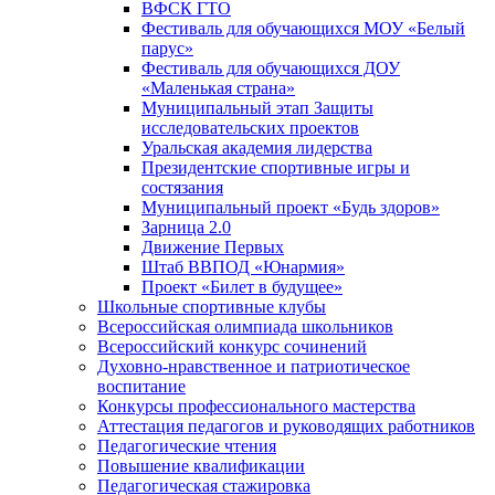
ВФСК ГТО
Фестиваль для обучающихся МОУ «Белый
парус»
Фестиваль для обучающихся ДОУ
«Маленькая страна»
Муниципальный этап Защиты
исследовательских проектов
Уральская академия лидерства
Президентские спортивные игры и
состязания
Муниципальный проект «Будь здоров»
Зарница 2.0
Движение Первых
Штаб ВВПОД «Юнармия»
Проект «Билет в будущее»
Школьные спортивные клубы
Всероссийская олимпиада школьников
Всероссийский конкурс сочинений
Духовно-нравственное и патриотическое
воспитание
Конкурсы профессионального мастерства
Аттестация педагогов и руководящих работников
Педагогические чтения
Повышение квалификации
Педагогическая стажировка