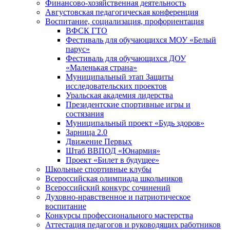
Финансово-хозяйственная деятельность
Августовская педагогическая конференция
Воспитание, социализация, профориентация
ВФСК ГТО
Фестиваль для обучающихся МОУ «Белый
парус»
Фестиваль для обучающихся ДОУ
«Маленькая страна»
Муниципальный этап Защиты
исследовательских проектов
Уральская академия лидерства
Президентские спортивные игры и
состязания
Муниципальный проект «Будь здоров»
Зарница 2.0
Движение Первых
Штаб ВВПОД «Юнармия»
Проект «Билет в будущее»
Школьные спортивные клубы
Всероссийская олимпиада школьников
Всероссийский конкурс сочинений
Духовно-нравственное и патриотическое
воспитание
Конкурсы профессионального мастерства
Аттестация педагогов и руководящих работников