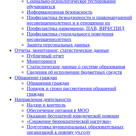
Социально-психологическое тестирование
обучающихся
Информационная безопасность
Профилактика безнадзорности и правонарушений
несовершеннолетних и в отношении их
Профилактика наркомании, ПАВ, ВИЧ/СПИД
Профилактика суицидального поведения
несовершеннолетних
Защита персональных данных
Отчеты, мониторинг, статистические данные
Публичный отчет
Мониторинги
Статистические данные о системе образования
Сведения об исполнении бюджетных средств
Обращение граждан
Обращения граждан
Порядок и сроки рассмотрения обращений
граждан
Направления деятельности
Надзор и контроль
Обеспечение питания в МОО
Оказание бесплатной юридической помощи
«Снижение бюрократической нагрузки»
Подготовка муниципальных образовательных
организаций к новому уч.году