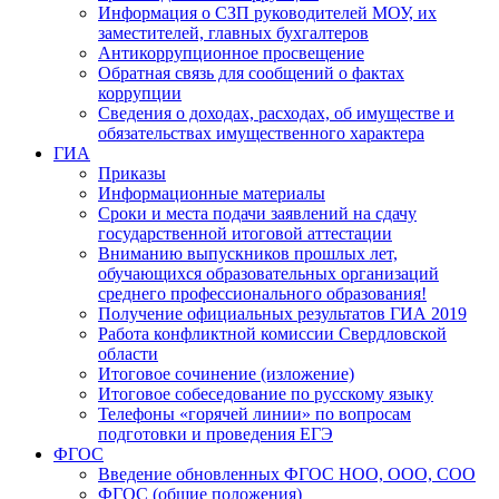
Информация о СЗП руководителей МОУ, их
заместителей, главных бухгалтеров
Антикоррупционное просвещение
Обратная связь для сообщений о фактах
коррупции
Сведения о доходах, расходах, об имуществе и
обязательствах имущественного характера
ГИА
Приказы
Информационные материалы
Сроки и места подачи заявлений на сдачу
государственной итоговой аттестации
Вниманию выпускников прошлых лет,
обучающихся образовательных организаций
среднего профессионального образования!
Получение официальных результатов ГИА 2019
Работа конфликтной комиссии Свердловской
области
Итоговое сочинение (изложение)
Итоговое собеседование по русскому языку
Телефоны «горячей линии» по вопросам
подготовки и проведения ЕГЭ
ФГОС
Введение обновленных ФГОС НОО, ООО, СОО
ФГОС (общие положения)