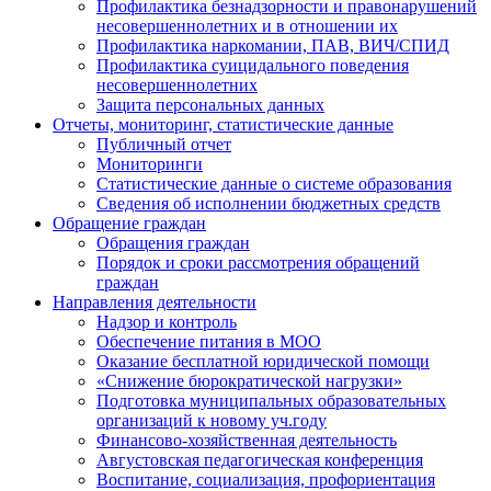
Профилактика безнадзорности и правонарушений
несовершеннолетних и в отношении их
Профилактика наркомании, ПАВ, ВИЧ/СПИД
Профилактика суицидального поведения
несовершеннолетних
Защита персональных данных
Отчеты, мониторинг, статистические данные
Публичный отчет
Мониторинги
Статистические данные о системе образования
Сведения об исполнении бюджетных средств
Обращение граждан
Обращения граждан
Порядок и сроки рассмотрения обращений
граждан
Направления деятельности
Надзор и контроль
Обеспечение питания в МОО
Оказание бесплатной юридической помощи
«Снижение бюрократической нагрузки»
Подготовка муниципальных образовательных
организаций к новому уч.году
Финансово-хозяйственная деятельность
Августовская педагогическая конференция
Воспитание, социализация, профориентация