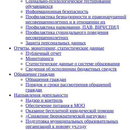
Социально-психологическое тестирование
обучающихся
Информационная безопасность
Профилактика безнадзорности и правонарушений
несовершеннолетних и в отношении их
Профилактика наркомании, ПАВ, ВИЧ/СПИД
Профилактика суицидального поведения
несовершеннолетних
Защита персональных данных
Отчеты, мониторинг, статистические данные
Публичный отчет
Мониторинги
Статистические данные о системе образования
Сведения об исполнении бюджетных средств
Обращение граждан
Обращения граждан
Порядок и сроки рассмотрения обращений
граждан
Направления деятельности
Надзор и контроль
Обеспечение питания в МОО
Оказание бесплатной юридической помощи
«Снижение бюрократической нагрузки»
Подготовка муниципальных образовательных
организаций к новому уч.году