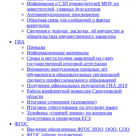
Информация о СЗП руководителей МОУ, их
заместителей, главных бухгалтеров
Антикоррупционное просвещение
Обратная связь для сообщений о фактах
коррупции
Сведения о доходах, расходах, об имуществе и
обязательствах имущественного характера
ГИА
Приказы
Информационные материалы
Сроки и места подачи заявлений на сдачу
государственной итоговой аттестации
Вниманию выпускников прошлых лет,
обучающихся образовательных организаций
среднего профессионального образования!
Получение официальных результатов ГИА 2019
Работа конфликтной комиссии Свердловской
области
Итоговое сочинение (изложение)
Итоговое собеседование по русскому языку
Телефоны «горячей линии» по вопросам
подготовки и проведения ЕГЭ
ФГОС
Введение обновленных ФГОС НОО, ООО, СОО
ФГОС (общие положения)