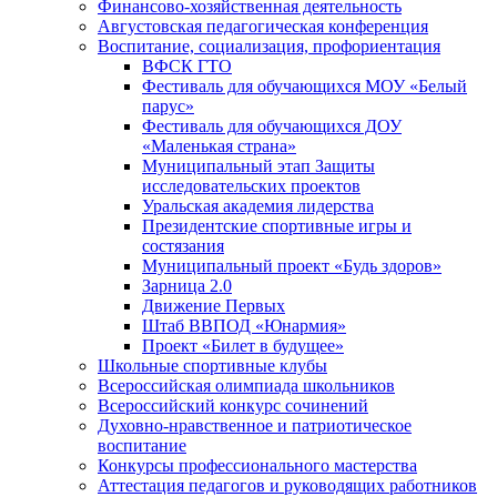
Финансово-хозяйственная деятельность
Августовская педагогическая конференция
Воспитание, социализация, профориентация
ВФСК ГТО
Фестиваль для обучающихся МОУ «Белый
парус»
Фестиваль для обучающихся ДОУ
«Маленькая страна»
Муниципальный этап Защиты
исследовательских проектов
Уральская академия лидерства
Президентские спортивные игры и
состязания
Муниципальный проект «Будь здоров»
Зарница 2.0
Движение Первых
Штаб ВВПОД «Юнармия»
Проект «Билет в будущее»
Школьные спортивные клубы
Всероссийская олимпиада школьников
Всероссийский конкурс сочинений
Духовно-нравственное и патриотическое
воспитание
Конкурсы профессионального мастерства
Аттестация педагогов и руководящих работников