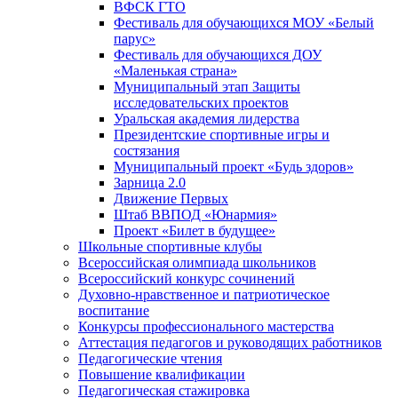
ВФСК ГТО
Фестиваль для обучающихся МОУ «Белый
парус»
Фестиваль для обучающихся ДОУ
«Маленькая страна»
Муниципальный этап Защиты
исследовательских проектов
Уральская академия лидерства
Президентские спортивные игры и
состязания
Муниципальный проект «Будь здоров»
Зарница 2.0
Движение Первых
Штаб ВВПОД «Юнармия»
Проект «Билет в будущее»
Школьные спортивные клубы
Всероссийская олимпиада школьников
Всероссийский конкурс сочинений
Духовно-нравственное и патриотическое
воспитание
Конкурсы профессионального мастерства
Аттестация педагогов и руководящих работников
Педагогические чтения
Повышение квалификации
Педагогическая стажировка