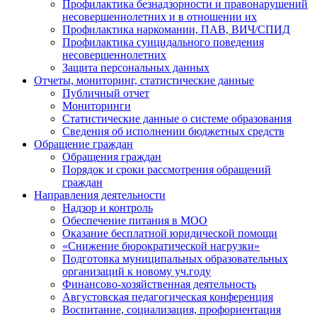
Профилактика безнадзорности и правонарушений
несовершеннолетних и в отношении их
Профилактика наркомании, ПАВ, ВИЧ/СПИД
Профилактика суицидального поведения
несовершеннолетних
Защита персональных данных
Отчеты, мониторинг, статистические данные
Публичный отчет
Мониторинги
Статистические данные о системе образования
Сведения об исполнении бюджетных средств
Обращение граждан
Обращения граждан
Порядок и сроки рассмотрения обращений
граждан
Направления деятельности
Надзор и контроль
Обеспечение питания в МОО
Оказание бесплатной юридической помощи
«Снижение бюрократической нагрузки»
Подготовка муниципальных образовательных
организаций к новому уч.году
Финансово-хозяйственная деятельность
Августовская педагогическая конференция
Воспитание, социализация, профориентация