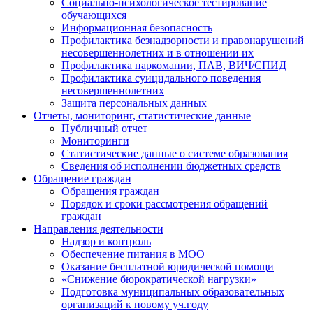
Социально-психологическое тестирование
обучающихся
Информационная безопасность
Профилактика безнадзорности и правонарушений
несовершеннолетних и в отношении их
Профилактика наркомании, ПАВ, ВИЧ/СПИД
Профилактика суицидального поведения
несовершеннолетних
Защита персональных данных
Отчеты, мониторинг, статистические данные
Публичный отчет
Мониторинги
Статистические данные о системе образования
Сведения об исполнении бюджетных средств
Обращение граждан
Обращения граждан
Порядок и сроки рассмотрения обращений
граждан
Направления деятельности
Надзор и контроль
Обеспечение питания в МОО
Оказание бесплатной юридической помощи
«Снижение бюрократической нагрузки»
Подготовка муниципальных образовательных
организаций к новому уч.году