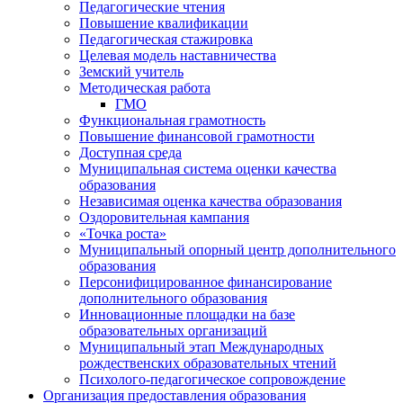
Педагогические чтения
Повышение квалификации
Педагогическая стажировка
Целевая модель наставничества
Земский учитель
Методическая работа
ГМО
Функциональная грамотность
Повышение финансовой грамотности
Доступная среда
Муниципальная система оценки качества
образования
Независимая оценка качества образования
Оздоровительная кампания
«Точка роста»
Муниципальный опорный центр дополнительного
образования
Персонифицированное финансирование
дополнительного образования
Инновационные площадки на базе
образовательных организаций
Муниципальный этап Международных
рождественских образовательных чтений
Психолого-педагогическое сопровождение
Организация предоставления образования