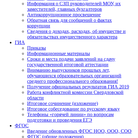
Информация о СЗП руководителей МОУ, их
заместителей, главных бухгалтеров
Антикоррупционное просвещение
Обратная связь для сообщений о фактах
коррупции
Сведения о доходах, расходах, об имуществе и
обязательствах имущественного характера
ГИА
Приказы
Информационные материалы
Сроки и места подачи заявлений на сдачу
государственной итоговой аттестации
Вниманию выпускников прошлых лет,
обучающихся образовательных организаций
среднего профессионального образования!
Получение официальных результатов ГИА 2019
Работа конфликтной комиссии Свердловской
области
Итоговое сочинение (изложение)
Итоговое собеседование по русскому языку
Телефоны «горячей линии» по вопросам
подготовки и проведения ЕГЭ
ФГОС
Введение обновленных ФГОС НОО, ООО, СОО
ФГОС (общие положения)