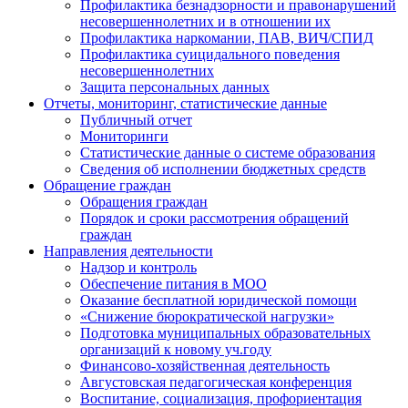
Профилактика безнадзорности и правонарушений
несовершеннолетних и в отношении их
Профилактика наркомании, ПАВ, ВИЧ/СПИД
Профилактика суицидального поведения
несовершеннолетних
Защита персональных данных
Отчеты, мониторинг, статистические данные
Публичный отчет
Мониторинги
Статистические данные о системе образования
Сведения об исполнении бюджетных средств
Обращение граждан
Обращения граждан
Порядок и сроки рассмотрения обращений
граждан
Направления деятельности
Надзор и контроль
Обеспечение питания в МОО
Оказание бесплатной юридической помощи
«Снижение бюрократической нагрузки»
Подготовка муниципальных образовательных
организаций к новому уч.году
Финансово-хозяйственная деятельность
Августовская педагогическая конференция
Воспитание, социализация, профориентация