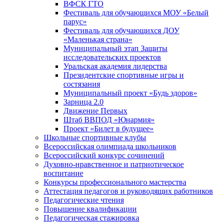
ВФСК ГТО
Фестиваль для обучающихся МОУ «Белый
парус»
Фестиваль для обучающихся ДОУ
«Маленькая страна»
Муниципальный этап Защиты
исследовательских проектов
Уральская академия лидерства
Президентские спортивные игры и
состязания
Муниципальный проект «Будь здоров»
Зарница 2.0
Движение Первых
Штаб ВВПОД «Юнармия»
Проект «Билет в будущее»
Школьные спортивные клубы
Всероссийская олимпиада школьников
Всероссийский конкурс сочинений
Духовно-нравственное и патриотическое
воспитание
Конкурсы профессионального мастерства
Аттестация педагогов и руководящих работников
Педагогические чтения
Повышение квалификации
Педагогическая стажировка