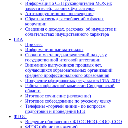
Информация о СЗП руководителей МОУ, их
заместителей, главных бухгалтеров
Антикоррупционное просвещение
Обратная связь для сообщений о фактах
коррупции
Сведения о доходах, расходах, об имуществе и
обязательствах имущественного характера
ГИА
Приказы
Информационные материалы
Сроки и места подачи заявлений на сдачу
государственной итоговой аттестации
Вниманию выпускников прошлых лет,
обучающихся образовательных организаций
среднего профессионального образования!
Получение официальных результатов ГИА 2019
Работа конфликтной комиссии Свердловской
области
Итоговое сочинение (изложение)
Итоговое собеседование по русскому языку
Телефоны «горячей линии» по вопросам
подготовки и проведения ЕГЭ
ФГОС
Введение обновленных ФГОС НОО, ООО, СОО
ФГОС (общие положения)