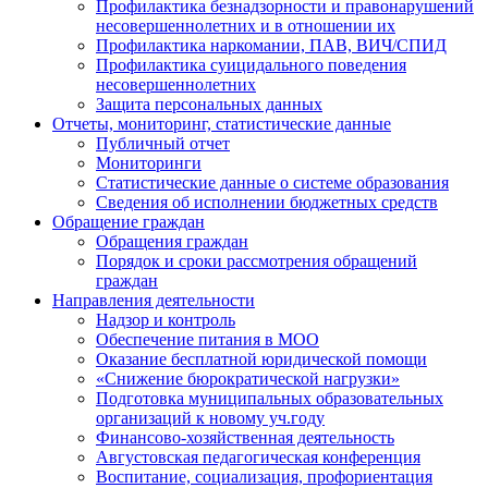
Профилактика безнадзорности и правонарушений
несовершеннолетних и в отношении их
Профилактика наркомании, ПАВ, ВИЧ/СПИД
Профилактика суицидального поведения
несовершеннолетних
Защита персональных данных
Отчеты, мониторинг, статистические данные
Публичный отчет
Мониторинги
Статистические данные о системе образования
Сведения об исполнении бюджетных средств
Обращение граждан
Обращения граждан
Порядок и сроки рассмотрения обращений
граждан
Направления деятельности
Надзор и контроль
Обеспечение питания в МОО
Оказание бесплатной юридической помощи
«Снижение бюрократической нагрузки»
Подготовка муниципальных образовательных
организаций к новому уч.году
Финансово-хозяйственная деятельность
Августовская педагогическая конференция
Воспитание, социализация, профориентация