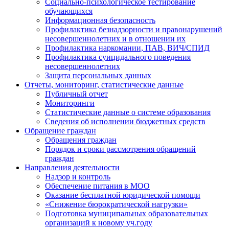
Социально-психологическое тестирование
обучающихся
Информационная безопасность
Профилактика безнадзорности и правонарушений
несовершеннолетних и в отношении их
Профилактика наркомании, ПАВ, ВИЧ/СПИД
Профилактика суицидального поведения
несовершеннолетних
Защита персональных данных
Отчеты, мониторинг, статистические данные
Публичный отчет
Мониторинги
Статистические данные о системе образования
Сведения об исполнении бюджетных средств
Обращение граждан
Обращения граждан
Порядок и сроки рассмотрения обращений
граждан
Направления деятельности
Надзор и контроль
Обеспечение питания в МОО
Оказание бесплатной юридической помощи
«Снижение бюрократической нагрузки»
Подготовка муниципальных образовательных
организаций к новому уч.году