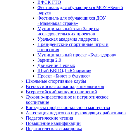
ВФСК ГТО
Фестиваль для обучающихся МОУ «Белый
парус»
Фестиваль для обучающихся ДОУ
«Маленькая страна»
Муниципальный этап Защиты
исследовательских проектов
Уральская академия лидерства
Президентские спортивные игры и
состязания
Муниципальный проект «Будь здоров»
Зарница 2.0
Движение Первых
Штаб ВВПОД «Юнармия»
Проект «Билет в будущее»
Школьные спортивные клубы
Всероссийская олимпиада школьников
Всероссийский конкурс сочинений
Духовно-нравственное и патриотическое
воспитание
Конкурсы профессионального мастерства
Аттестация педагогов и руководящих работников
Педагогические чтения
Повышение квалификации
Педагогическая стажировка