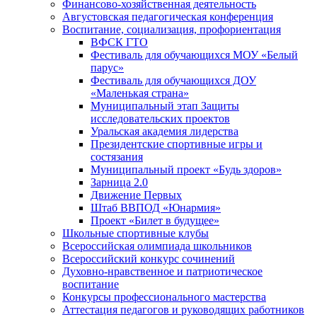
Финансово-хозяйственная деятельность
Августовская педагогическая конференция
Воспитание, социализация, профориентация
ВФСК ГТО
Фестиваль для обучающихся МОУ «Белый
парус»
Фестиваль для обучающихся ДОУ
«Маленькая страна»
Муниципальный этап Защиты
исследовательских проектов
Уральская академия лидерства
Президентские спортивные игры и
состязания
Муниципальный проект «Будь здоров»
Зарница 2.0
Движение Первых
Штаб ВВПОД «Юнармия»
Проект «Билет в будущее»
Школьные спортивные клубы
Всероссийская олимпиада школьников
Всероссийский конкурс сочинений
Духовно-нравственное и патриотическое
воспитание
Конкурсы профессионального мастерства
Аттестация педагогов и руководящих работников