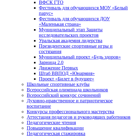
ВФСК ГТО
Фестиваль для обучающихся МОУ «Белый
парус»
Фестиваль для обучающихся ДОУ
«Маленькая страна»
Муниципальный этап Защиты
исследовательских проектов
Уральская академия лидерства
Президентские спортивные игры и
состязания
Муниципальный проект «Будь здоров»
Зарница 2.0
Движение Первых
Штаб ВВПОД «Юнармия»
Проект «Билет в будущее»
Школьные спортивные клубы
Всероссийская олимпиада школьников
Всероссийский конкурс сочинений
Духовно-нравственное и патриотическое
воспитание
Конкурсы профессионального мастерства
Аттестация педагогов и руководящих работников
Педагогические чтения
Повышение квалификации
Педагогическая стажировка