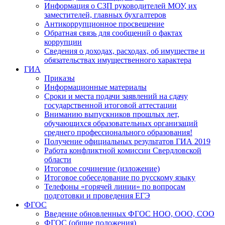
Информация о СЗП руководителей МОУ, их
заместителей, главных бухгалтеров
Антикоррупционное просвещение
Обратная связь для сообщений о фактах
коррупции
Сведения о доходах, расходах, об имуществе и
обязательствах имущественного характера
ГИА
Приказы
Информационные материалы
Сроки и места подачи заявлений на сдачу
государственной итоговой аттестации
Вниманию выпускников прошлых лет,
обучающихся образовательных организаций
среднего профессионального образования!
Получение официальных результатов ГИА 2019
Работа конфликтной комиссии Свердловской
области
Итоговое сочинение (изложение)
Итоговое собеседование по русскому языку
Телефоны «горячей линии» по вопросам
подготовки и проведения ЕГЭ
ФГОС
Введение обновленных ФГОС НОО, ООО, СОО
ФГОС (общие положения)