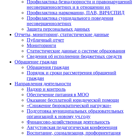
Профилактика безнадзорности и правонарушений
несовершеннолетних и в отношении их
Профилактика наркомании, ПАВ, ВИЧ/СПИД
Профилактика суицидального поведения
несовершеннолетних
Защита персональных данных
Отчеты, мониторинг, статистические данные
Публичный отчет
Мониторинги
Статистические данные о системе образования
Сведения об исполнении бюджетных средств
Обращение граждан
Обращения граждан
Порядок и сроки рассмотрения обращений
граждан
Направления деятельности
Надзор и контроль
Обеспечение питания в МОО
Оказание бесплатной юридической помощи
«Снижение бюрократической нагрузки»
Подготовка муниципальных образовательных
организаций к новому уч.году
Финансово-хозяйственная деятельность
Августовская педагогическая конференция
Воспитание, социализация, профориентация