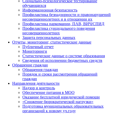
Социально-психологическое тестирование
обучающихся
Информационная безопасность
Профилактика безнадзорности и правонарушений
несовершеннолетних и в отношении их
Профилактика наркомании, ПАВ, ВИЧ/СПИД
Профилактика суицидального поведения
несовершеннолетних
Защита персональных данных
Отчеты, мониторинг, статистические данные
Публичный отчет
Мониторинги
Статистические данные о системе образования
Сведения об исполнении бюджетных средств
Обращение граждан
Обращения граждан
Порядок и сроки рассмотрения обращений
граждан
Направления деятельности
Надзор и контроль
Обеспечение питания в МОО
Оказание бесплатной юридической помощи
«Снижение бюрократической нагрузки»
Подготовка муниципальных образовательных
организаций к новому уч.году