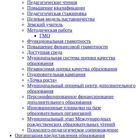
Педагогические чтения
Повышение квалификации
Педагогическая стажировка
Целевая модель наставничества
Земский учитель
Методическая работа
ГМО
Функциональная грамотность
Повышение финансовой грамотности
Доступная среда
Муниципальная система оценки качества
образования
Независимая оценка качества образования
Оздоровительная кампания
«Точка роста»
Муниципальный опорный центр дополнительного
образования
Персонифицированное финансирование
дополнительного образования
Инновационные площадки на базе
образовательных организаций
Муниципальный этап Международных
рождественских образовательных чтений
Психолого-педагогическое сопровождение
Организация предоставления образования