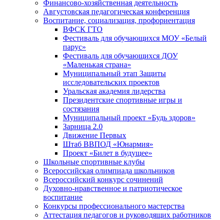
Финансово-хозяйственная деятельность
Августовская педагогическая конференция
Воспитание, социализация, профориентация
ВФСК ГТО
Фестиваль для обучающихся МОУ «Белый
парус»
Фестиваль для обучающихся ДОУ
«Маленькая страна»
Муниципальный этап Защиты
исследовательских проектов
Уральская академия лидерства
Президентские спортивные игры и
состязания
Муниципальный проект «Будь здоров»
Зарница 2.0
Движение Первых
Штаб ВВПОД «Юнармия»
Проект «Билет в будущее»
Школьные спортивные клубы
Всероссийская олимпиада школьников
Всероссийский конкурс сочинений
Духовно-нравственное и патриотическое
воспитание
Конкурсы профессионального мастерства
Аттестация педагогов и руководящих работников