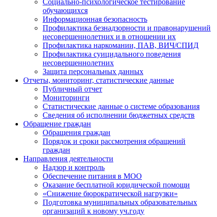
Социально-психологическое тестирование
обучающихся
Информационная безопасность
Профилактика безнадзорности и правонарушений
несовершеннолетних и в отношении их
Профилактика наркомании, ПАВ, ВИЧ/СПИД
Профилактика суицидального поведения
несовершеннолетних
Защита персональных данных
Отчеты, мониторинг, статистические данные
Публичный отчет
Мониторинги
Статистические данные о системе образования
Сведения об исполнении бюджетных средств
Обращение граждан
Обращения граждан
Порядок и сроки рассмотрения обращений
граждан
Направления деятельности
Надзор и контроль
Обеспечение питания в МОО
Оказание бесплатной юридической помощи
«Снижение бюрократической нагрузки»
Подготовка муниципальных образовательных
организаций к новому уч.году