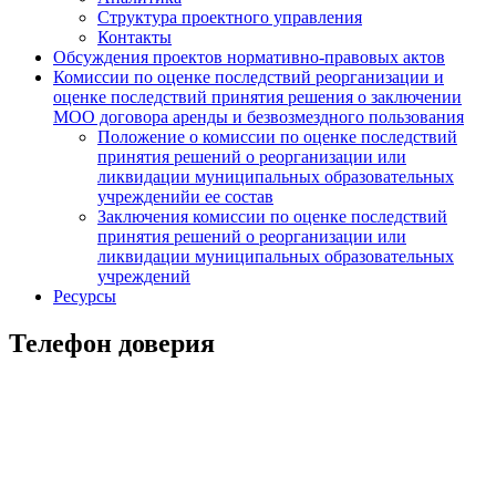
Структура проектного управления
Контакты
Обсуждения проектов нормативно-правовых актов
Комиссии по оценке последствий реорганизации и
оценке последствий принятия решения о заключении
МОО договора аренды и безвозмездного пользования
Положение о комиссии по оценке последствий
принятия решений о реорганизации или
ликвидации муниципальных образовательных
учрежденийи ее состав
Заключения комиссии по оценке последствий
принятия решений о реорганизации или
ликвидации муниципальных образовательных
учреждений
Ресурсы
Телефон доверия