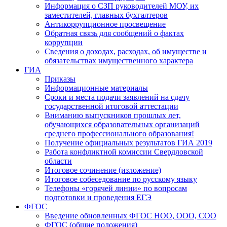
Информация о СЗП руководителей МОУ, их
заместителей, главных бухгалтеров
Антикоррупционное просвещение
Обратная связь для сообщений о фактах
коррупции
Сведения о доходах, расходах, об имуществе и
обязательствах имущественного характера
ГИА
Приказы
Информационные материалы
Сроки и места подачи заявлений на сдачу
государственной итоговой аттестации
Вниманию выпускников прошлых лет,
обучающихся образовательных организаций
среднего профессионального образования!
Получение официальных результатов ГИА 2019
Работа конфликтной комиссии Свердловской
области
Итоговое сочинение (изложение)
Итоговое собеседование по русскому языку
Телефоны «горячей линии» по вопросам
подготовки и проведения ЕГЭ
ФГОС
Введение обновленных ФГОС НОО, ООО, СОО
ФГОС (общие положения)