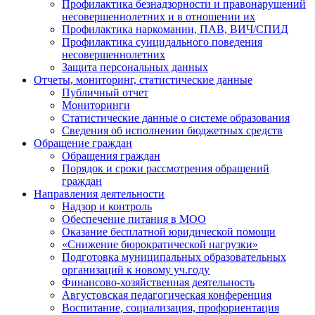
Профилактика безнадзорности и правонарушений
несовершеннолетних и в отношении их
Профилактика наркомании, ПАВ, ВИЧ/СПИД
Профилактика суицидального поведения
несовершеннолетних
Защита персональных данных
Отчеты, мониторинг, статистические данные
Публичный отчет
Мониторинги
Статистические данные о системе образования
Сведения об исполнении бюджетных средств
Обращение граждан
Обращения граждан
Порядок и сроки рассмотрения обращений
граждан
Направления деятельности
Надзор и контроль
Обеспечение питания в МОО
Оказание бесплатной юридической помощи
«Снижение бюрократической нагрузки»
Подготовка муниципальных образовательных
организаций к новому уч.году
Финансово-хозяйственная деятельность
Августовская педагогическая конференция
Воспитание, социализация, профориентация