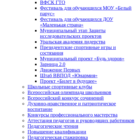
ВФСК ГТО
Фестиваль для обучающихся МОУ «Белый
парус»
Фестиваль для обучающихся ДОУ
«Маленькая страна»
Муниципальный этап Защиты
исследовательских проектов
Уральская академия лидерства
Президентские спортивные игры и
состязания
Муниципальный проект «Будь здоров»
Зарница 2.0
Движение Первых
Штаб ВВПОД «Юнармия»
Проект «Билет в будущее»
Школьные спортивные клубы
Всероссийская олимпиада школьников
Всероссийский конкурс сочинений
Духовно-нравственное и патриотическое
воспитание
Конкурсы профессионального мастерства
Аттестация педагогов и руководящих работников
Педагогические чтения
Повышение квалификации
Педагогическая стажировка