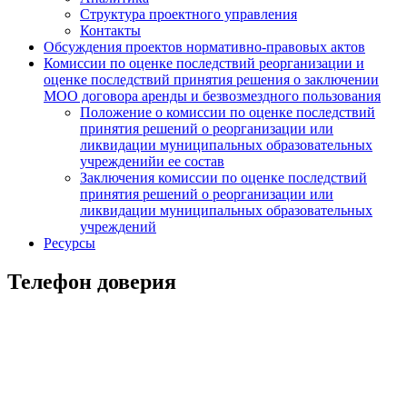
Структура проектного управления
Контакты
Обсуждения проектов нормативно-правовых актов
Комиссии по оценке последствий реорганизации и
оценке последствий принятия решения о заключении
МОО договора аренды и безвозмездного пользования
Положение о комиссии по оценке последствий
принятия решений о реорганизации или
ликвидации муниципальных образовательных
учрежденийи ее состав
Заключения комиссии по оценке последствий
принятия решений о реорганизации или
ликвидации муниципальных образовательных
учреждений
Ресурсы
Телефон доверия