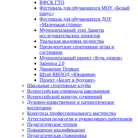
ВФСК ГТО
Фестиваль для обучающихся МОУ «Белый
парус»
Фестиваль для обучающихся ДОУ
«Маленькая страна»
Муниципальный этап Защиты
исследовательских проектов
Уральская академия лидерства
Президентские спортивные игры и
состязания
Муниципальный проект «Будь здоров»
Зарница 2.0
Движение Первых
Штаб ВВПОД «Юнармия»
Проект «Билет в будущее»
Школьные спортивные клубы
Всероссийская олимпиада школьников
Всероссийский конкурс сочинений
Духовно-нравственное и патриотическое
воспитание
Конкурсы профессионального мастерства
Аттестация педагогов и руководящих работников
Педагогические чтения
Повышение квалификации
Педагогическая стажировка