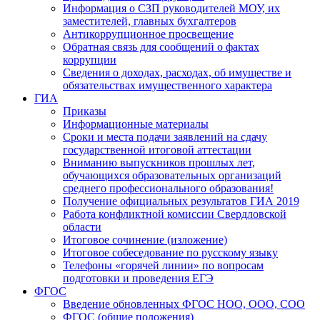
Информация о СЗП руководителей МОУ, их
заместителей, главных бухгалтеров
Антикоррупционное просвещение
Обратная связь для сообщений о фактах
коррупции
Сведения о доходах, расходах, об имуществе и
обязательствах имущественного характера
ГИА
Приказы
Информационные материалы
Сроки и места подачи заявлений на сдачу
государственной итоговой аттестации
Вниманию выпускников прошлых лет,
обучающихся образовательных организаций
среднего профессионального образования!
Получение официальных результатов ГИА 2019
Работа конфликтной комиссии Свердловской
области
Итоговое сочинение (изложение)
Итоговое собеседование по русскому языку
Телефоны «горячей линии» по вопросам
подготовки и проведения ЕГЭ
ФГОС
Введение обновленных ФГОС НОО, ООО, СОО
ФГОС (общие положения)