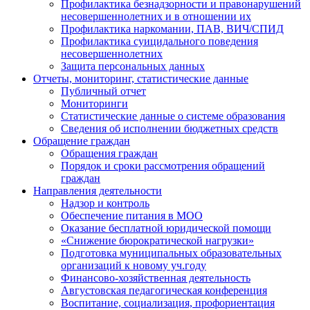
Профилактика безнадзорности и правонарушений
несовершеннолетних и в отношении их
Профилактика наркомании, ПАВ, ВИЧ/СПИД
Профилактика суицидального поведения
несовершеннолетних
Защита персональных данных
Отчеты, мониторинг, статистические данные
Публичный отчет
Мониторинги
Статистические данные о системе образования
Сведения об исполнении бюджетных средств
Обращение граждан
Обращения граждан
Порядок и сроки рассмотрения обращений
граждан
Направления деятельности
Надзор и контроль
Обеспечение питания в МОО
Оказание бесплатной юридической помощи
«Снижение бюрократической нагрузки»
Подготовка муниципальных образовательных
организаций к новому уч.году
Финансово-хозяйственная деятельность
Августовская педагогическая конференция
Воспитание, социализация, профориентация