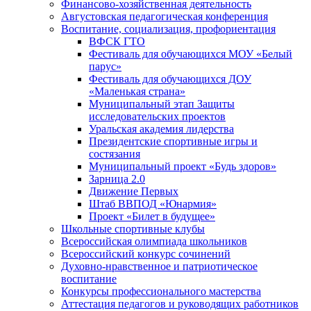
Финансово-хозяйственная деятельность
Августовская педагогическая конференция
Воспитание, социализация, профориентация
ВФСК ГТО
Фестиваль для обучающихся МОУ «Белый
парус»
Фестиваль для обучающихся ДОУ
«Маленькая страна»
Муниципальный этап Защиты
исследовательских проектов
Уральская академия лидерства
Президентские спортивные игры и
состязания
Муниципальный проект «Будь здоров»
Зарница 2.0
Движение Первых
Штаб ВВПОД «Юнармия»
Проект «Билет в будущее»
Школьные спортивные клубы
Всероссийская олимпиада школьников
Всероссийский конкурс сочинений
Духовно-нравственное и патриотическое
воспитание
Конкурсы профессионального мастерства
Аттестация педагогов и руководящих работников