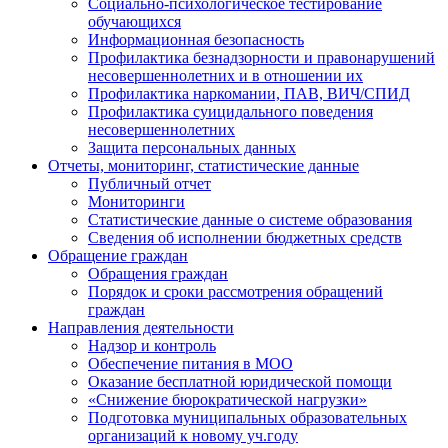
Социально-психологическое тестирование
обучающихся
Информационная безопасность
Профилактика безнадзорности и правонарушений
несовершеннолетних и в отношении их
Профилактика наркомании, ПАВ, ВИЧ/СПИД
Профилактика суицидального поведения
несовершеннолетних
Защита персональных данных
Отчеты, мониторинг, статистические данные
Публичный отчет
Мониторинги
Статистические данные о системе образования
Сведения об исполнении бюджетных средств
Обращение граждан
Обращения граждан
Порядок и сроки рассмотрения обращений
граждан
Направления деятельности
Надзор и контроль
Обеспечение питания в МОО
Оказание бесплатной юридической помощи
«Снижение бюрократической нагрузки»
Подготовка муниципальных образовательных
организаций к новому уч.году