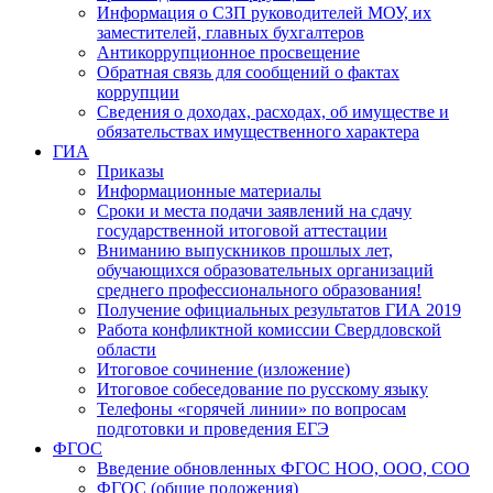
Информация о СЗП руководителей МОУ, их
заместителей, главных бухгалтеров
Антикоррупционное просвещение
Обратная связь для сообщений о фактах
коррупции
Сведения о доходах, расходах, об имуществе и
обязательствах имущественного характера
ГИА
Приказы
Информационные материалы
Сроки и места подачи заявлений на сдачу
государственной итоговой аттестации
Вниманию выпускников прошлых лет,
обучающихся образовательных организаций
среднего профессионального образования!
Получение официальных результатов ГИА 2019
Работа конфликтной комиссии Свердловской
области
Итоговое сочинение (изложение)
Итоговое собеседование по русскому языку
Телефоны «горячей линии» по вопросам
подготовки и проведения ЕГЭ
ФГОС
Введение обновленных ФГОС НОО, ООО, СОО
ФГОС (общие положения)