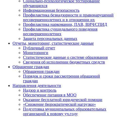
Социально-психологическое тестирование
обучающихся
Информационная безопасность
Профилактика безнадзорности и правонарушений
несовершеннолетних и в отношении их
Профилактика наркомании, ПАВ, ВИЧ/СПИД
Профилактика суицидального поведения
несовершеннолетних
Защита персональных данных
Отчеты, мониторинг, статистические данные
Публичный отчет
Мониторинги
Статистические данные о системе образования
Сведения об исполнении бюджетных средств
Обращение граждан
Обращения граждан
Порядок и сроки рассмотрения обращений
граждан
Направления деятельности
Надзор и контроль
Обеспечение питания в МОО
Оказание бесплатной юридической помощи
«Снижение бюрократической нагрузки»
Подготовка муниципальных образовательных
организаций к новому уч.году