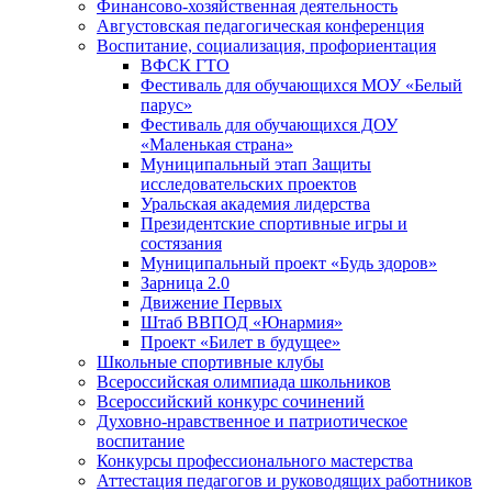
Финансово-хозяйственная деятельность
Августовская педагогическая конференция
Воспитание, социализация, профориентация
ВФСК ГТО
Фестиваль для обучающихся МОУ «Белый
парус»
Фестиваль для обучающихся ДОУ
«Маленькая страна»
Муниципальный этап Защиты
исследовательских проектов
Уральская академия лидерства
Президентские спортивные игры и
состязания
Муниципальный проект «Будь здоров»
Зарница 2.0
Движение Первых
Штаб ВВПОД «Юнармия»
Проект «Билет в будущее»
Школьные спортивные клубы
Всероссийская олимпиада школьников
Всероссийский конкурс сочинений
Духовно-нравственное и патриотическое
воспитание
Конкурсы профессионального мастерства
Аттестация педагогов и руководящих работников