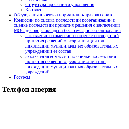
Структура проектного управления
Контакты
Обсуждения проектов нормативно-правовых актов
Комиссии по оценке последствий реорганизации и
оценке последствий принятия решения о заключении
МОО договора аренды и безвозмездного пользования
Положение о комиссии по оценке последствий
принятия решений о реорганизации или
ликвидации муниципальных образовательных
учрежденийи ее состав
Заключения комиссии по оценке последствий
принятия решений о реорганизации или
ликвидации муниципальных образовательных
учреждений
Ресурсы
Телефон доверия