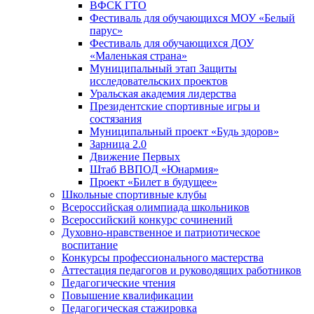
ВФСК ГТО
Фестиваль для обучающихся МОУ «Белый
парус»
Фестиваль для обучающихся ДОУ
«Маленькая страна»
Муниципальный этап Защиты
исследовательских проектов
Уральская академия лидерства
Президентские спортивные игры и
состязания
Муниципальный проект «Будь здоров»
Зарница 2.0
Движение Первых
Штаб ВВПОД «Юнармия»
Проект «Билет в будущее»
Школьные спортивные клубы
Всероссийская олимпиада школьников
Всероссийский конкурс сочинений
Духовно-нравственное и патриотическое
воспитание
Конкурсы профессионального мастерства
Аттестация педагогов и руководящих работников
Педагогические чтения
Повышение квалификации
Педагогическая стажировка