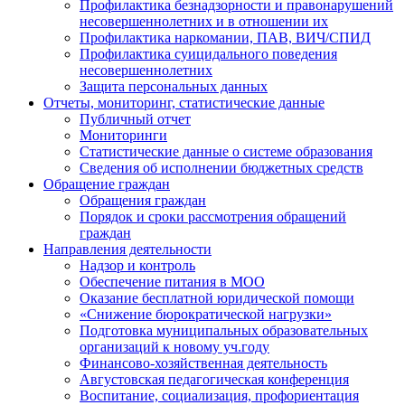
Профилактика безнадзорности и правонарушений
несовершеннолетних и в отношении их
Профилактика наркомании, ПАВ, ВИЧ/СПИД
Профилактика суицидального поведения
несовершеннолетних
Защита персональных данных
Отчеты, мониторинг, статистические данные
Публичный отчет
Мониторинги
Статистические данные о системе образования
Сведения об исполнении бюджетных средств
Обращение граждан
Обращения граждан
Порядок и сроки рассмотрения обращений
граждан
Направления деятельности
Надзор и контроль
Обеспечение питания в МОО
Оказание бесплатной юридической помощи
«Снижение бюрократической нагрузки»
Подготовка муниципальных образовательных
организаций к новому уч.году
Финансово-хозяйственная деятельность
Августовская педагогическая конференция
Воспитание, социализация, профориентация