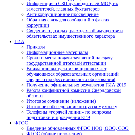
Информация о СЗП руководителей МОУ, их
заместителей, главных бухгалтеров
Антикоррупционное просвещение
Обратная связь для сообщений о фактах
коррупции
Сведения о доходах, расходах, об имуществе и
обязательствах имущественного характера
ГИА
Приказы
Информационные материалы
Сроки и места подачи заявлений на сдачу
государственной итоговой аттестации
Вниманию выпускников прошлых лет,
обучающихся образовательных организаций
среднего профессионального образования!
Получение официальных результатов ГИА 2019
Работа конфликтной комиссии Свердловской
области
Итоговое сочинение (изложение)
Итоговое собеседование по русскому языку
Телефоны «горячей линии» по вопросам
подготовки и проведения ЕГЭ
ФГОС
Введение обновленных ФГОС НОО, ООО, СОО
ФГОС (общие положения)