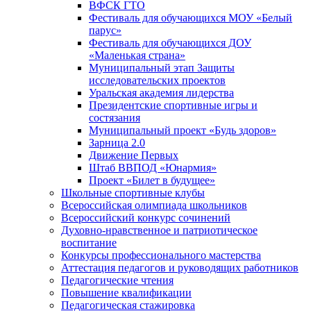
ВФСК ГТО
Фестиваль для обучающихся МОУ «Белый
парус»
Фестиваль для обучающихся ДОУ
«Маленькая страна»
Муниципальный этап Защиты
исследовательских проектов
Уральская академия лидерства
Президентские спортивные игры и
состязания
Муниципальный проект «Будь здоров»
Зарница 2.0
Движение Первых
Штаб ВВПОД «Юнармия»
Проект «Билет в будущее»
Школьные спортивные клубы
Всероссийская олимпиада школьников
Всероссийский конкурс сочинений
Духовно-нравственное и патриотическое
воспитание
Конкурсы профессионального мастерства
Аттестация педагогов и руководящих работников
Педагогические чтения
Повышение квалификации
Педагогическая стажировка