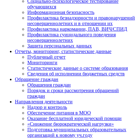
Социально-психологическое тестирование
обучающихся
Информационная безопасность
Профилактика безнадзорности и правонарушений
несовершеннолетних и в отношении их
Профилактика наркомании, ПАВ, ВИЧ/СПИД
Профилактика суицидального поведения
несовершеннолетних
Защита персональных данных
Отчеты, мониторинг, статистические данные
Публичный отчет
Мониторинги
Статистические данные о системе образования
Сведения об исполнении бюджетных средств
Обращение граждан
Обращения граждан
Порядок и сроки рассмотрения обращений
граждан
Направления деятельности
Надзор и контроль
Обеспечение питания в МОО
Оказание бесплатной юридической помощи
«Снижение бюрократической нагрузки»
Подготовка муниципальных образовательных
организаций к новому уч.году