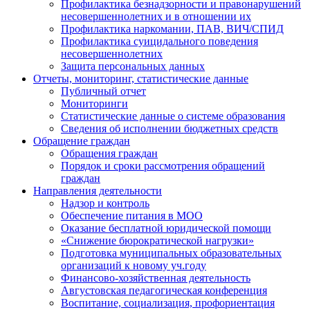
Профилактика безнадзорности и правонарушений
несовершеннолетних и в отношении их
Профилактика наркомании, ПАВ, ВИЧ/СПИД
Профилактика суицидального поведения
несовершеннолетних
Защита персональных данных
Отчеты, мониторинг, статистические данные
Публичный отчет
Мониторинги
Статистические данные о системе образования
Сведения об исполнении бюджетных средств
Обращение граждан
Обращения граждан
Порядок и сроки рассмотрения обращений
граждан
Направления деятельности
Надзор и контроль
Обеспечение питания в МОО
Оказание бесплатной юридической помощи
«Снижение бюрократической нагрузки»
Подготовка муниципальных образовательных
организаций к новому уч.году
Финансово-хозяйственная деятельность
Августовская педагогическая конференция
Воспитание, социализация, профориентация