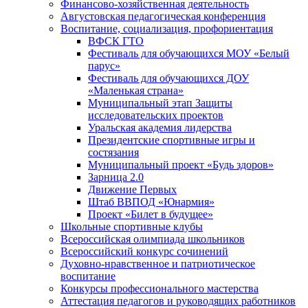
Финансово-хозяйственная деятельность
Августовская педагогическая конференция
Воспитание, социализация, профориентация
ВФСК ГТО
Фестиваль для обучающихся МОУ «Белый
парус»
Фестиваль для обучающихся ДОУ
«Маленькая страна»
Муниципальный этап Защиты
исследовательских проектов
Уральская академия лидерства
Президентские спортивные игры и
состязания
Муниципальный проект «Будь здоров»
Зарница 2.0
Движение Первых
Штаб ВВПОД «Юнармия»
Проект «Билет в будущее»
Школьные спортивные клубы
Всероссийская олимпиада школьников
Всероссийский конкурс сочинений
Духовно-нравственное и патриотическое
воспитание
Конкурсы профессионального мастерства
Аттестация педагогов и руководящих работников