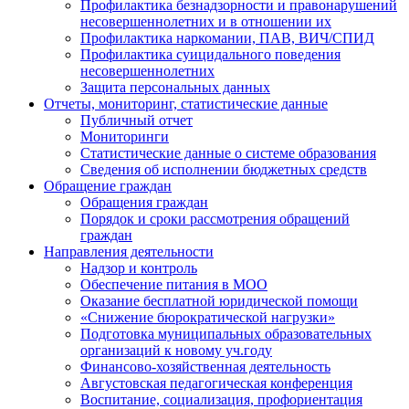
Профилактика безнадзорности и правонарушений
несовершеннолетних и в отношении их
Профилактика наркомании, ПАВ, ВИЧ/СПИД
Профилактика суицидального поведения
несовершеннолетних
Защита персональных данных
Отчеты, мониторинг, статистические данные
Публичный отчет
Мониторинги
Статистические данные о системе образования
Сведения об исполнении бюджетных средств
Обращение граждан
Обращения граждан
Порядок и сроки рассмотрения обращений
граждан
Направления деятельности
Надзор и контроль
Обеспечение питания в МОО
Оказание бесплатной юридической помощи
«Снижение бюрократической нагрузки»
Подготовка муниципальных образовательных
организаций к новому уч.году
Финансово-хозяйственная деятельность
Августовская педагогическая конференция
Воспитание, социализация, профориентация