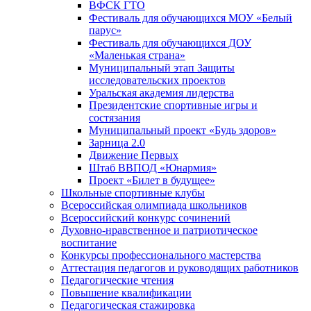
ВФСК ГТО
Фестиваль для обучающихся МОУ «Белый
парус»
Фестиваль для обучающихся ДОУ
«Маленькая страна»
Муниципальный этап Защиты
исследовательских проектов
Уральская академия лидерства
Президентские спортивные игры и
состязания
Муниципальный проект «Будь здоров»
Зарница 2.0
Движение Первых
Штаб ВВПОД «Юнармия»
Проект «Билет в будущее»
Школьные спортивные клубы
Всероссийская олимпиада школьников
Всероссийский конкурс сочинений
Духовно-нравственное и патриотическое
воспитание
Конкурсы профессионального мастерства
Аттестация педагогов и руководящих работников
Педагогические чтения
Повышение квалификации
Педагогическая стажировка