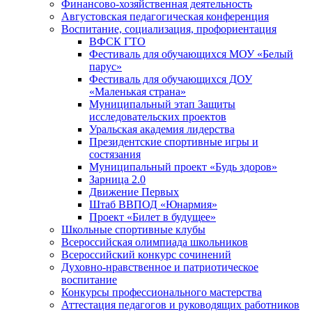
Финансово-хозяйственная деятельность
Августовская педагогическая конференция
Воспитание, социализация, профориентация
ВФСК ГТО
Фестиваль для обучающихся МОУ «Белый
парус»
Фестиваль для обучающихся ДОУ
«Маленькая страна»
Муниципальный этап Защиты
исследовательских проектов
Уральская академия лидерства
Президентские спортивные игры и
состязания
Муниципальный проект «Будь здоров»
Зарница 2.0
Движение Первых
Штаб ВВПОД «Юнармия»
Проект «Билет в будущее»
Школьные спортивные клубы
Всероссийская олимпиада школьников
Всероссийский конкурс сочинений
Духовно-нравственное и патриотическое
воспитание
Конкурсы профессионального мастерства
Аттестация педагогов и руководящих работников