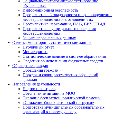
Социально-психологическое тестирование
обучающихся
Информационная безопасность
Профилактика безнадзорности и правонарушений
несовершеннолетних и в отношении их
Профилактика наркомании, ПАВ, ВИЧ/СПИД
Профилактика суицидального поведения
несовершеннолетних
Защита персональных данных
Отчеты, мониторинг, статистические данные
Публичный отчет
Мониторинги
Статистические данные о системе образования
Сведения об исполнении бюджетных средств
Обращение граждан
Обращения граждан
Порядок и сроки рассмотрения обращений
граждан
Направления деятельности
Надзор и контроль
Обеспечение питания в МОО
Оказание бесплатной юридической помощи
«Снижение бюрократической нагрузки»
Подготовка муниципальных образовательных
организаций к новому уч.году