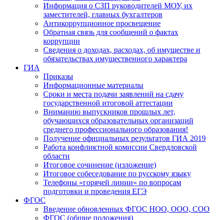
Информация о СЗП руководителей МОУ, их
заместителей, главных бухгалтеров
Антикоррупционное просвещение
Обратная связь для сообщений о фактах
коррупции
Сведения о доходах, расходах, об имуществе и
обязательствах имущественного характера
ГИА
Приказы
Информационные материалы
Сроки и места подачи заявлений на сдачу
государственной итоговой аттестации
Вниманию выпускников прошлых лет,
обучающихся образовательных организаций
среднего профессионального образования!
Получение официальных результатов ГИА 2019
Работа конфликтной комиссии Свердловской
области
Итоговое сочинение (изложение)
Итоговое собеседование по русскому языку
Телефоны «горячей линии» по вопросам
подготовки и проведения ЕГЭ
ФГОС
Введение обновленных ФГОС НОО, ООО, СОО
ФГОС (общие положения)