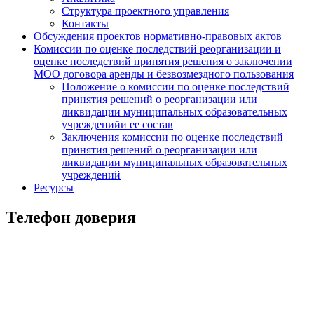
Структура проектного управления
Контакты
Обсуждения проектов нормативно-правовых актов
Комиссии по оценке последствий реорганизации и
оценке последствий принятия решения о заключении
МОО договора аренды и безвозмездного пользования
Положение о комиссии по оценке последствий
принятия решений о реорганизации или
ликвидации муниципальных образовательных
учрежденийи ее состав
Заключения комиссии по оценке последствий
принятия решений о реорганизации или
ликвидации муниципальных образовательных
учреждений
Ресурсы
Телефон доверия