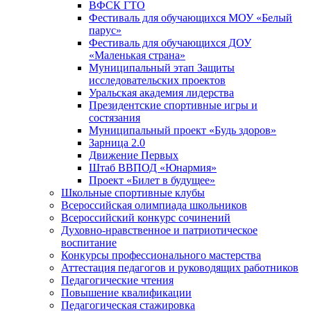
ВФСК ГТО
Фестиваль для обучающихся МОУ «Белый
парус»
Фестиваль для обучающихся ДОУ
«Маленькая страна»
Муниципальный этап Защиты
исследовательских проектов
Уральская академия лидерства
Президентские спортивные игры и
состязания
Муниципальный проект «Будь здоров»
Зарница 2.0
Движение Первых
Штаб ВВПОД «Юнармия»
Проект «Билет в будущее»
Школьные спортивные клубы
Всероссийская олимпиада школьников
Всероссийский конкурс сочинений
Духовно-нравственное и патриотическое
воспитание
Конкурсы профессионального мастерства
Аттестация педагогов и руководящих работников
Педагогические чтения
Повышение квалификации
Педагогическая стажировка