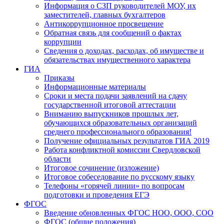
Информация о СЗП руководителей МОУ, их
заместителей, главных бухгалтеров
Антикоррупционное просвещение
Обратная связь для сообщений о фактах
коррупции
Сведения о доходах, расходах, об имуществе и
обязательствах имущественного характера
ГИА
Приказы
Информационные материалы
Сроки и места подачи заявлений на сдачу
государственной итоговой аттестации
Вниманию выпускников прошлых лет,
обучающихся образовательных организаций
среднего профессионального образования!
Получение официальных результатов ГИА 2019
Работа конфликтной комиссии Свердловской
области
Итоговое сочинение (изложение)
Итоговое собеседование по русскому языку
Телефоны «горячей линии» по вопросам
подготовки и проведения ЕГЭ
ФГОС
Введение обновленных ФГОС НОО, ООО, СОО
ФГОС (общие положения)