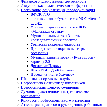
Финансово-хозяйственная деятельность
Августовская педагогическая конференция
Воспитание, социализация, профориентация
ВФСК ГТО
Фестиваль для обучающихся МОУ «Белый
парус»
Фестиваль для обучающихся ДОУ
«Маленькая страна»
Муниципальный этап Защиты
исследовательских проектов
Уральская академия лидерства
Президентские спортивные игры и
состязания
Муниципальный проект «Будь здоров»
Зарница 2.0
Движение Первых
Штаб ВВПОД «Юнармия»
Проект «Билет в будущее»
Школьные спортивные клубы
Всероссийская олимпиада школьников
Всероссийский конкурс сочинений
Духовно-нравственное и патриотическое
воспитание
Конкурсы профессионального мастерства
Аттестация педагогов и руководящих работников