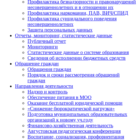
Профилактика безнадзорности и правонарушений
несовершеннолетних и в отношении их
Профилактика наркомании, ПАВ, ВИЧ/СПИД
Профилактика суицидального поведения
несовершеннолетних
Защита персональных данных
Отчеты, мониторинг, статистические данные
Публичный отчет
Мониторинги
Статистические данные о системе образования
Сведения об исполнении бюджетных средств
Обращение граждан
Обращения граждан
Порядок и сроки рассмотрения обращений
граждан
Направления деятельности
Надзор и контроль
Обеспечение питания в МОО
Оказание бесплатной юридической помощи
«Снижение бюрократической нагрузки»
Подготовка муниципальных образовательных
организаций к новому уч.году
Финансово-хозяйственная деятельность
Августовская педагогическая конференция
Воспитание, социализация, профориентация