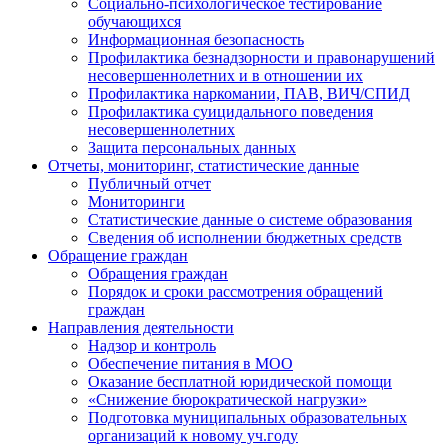
Социально-психологическое тестирование
обучающихся
Информационная безопасность
Профилактика безнадзорности и правонарушений
несовершеннолетних и в отношении их
Профилактика наркомании, ПАВ, ВИЧ/СПИД
Профилактика суицидального поведения
несовершеннолетних
Защита персональных данных
Отчеты, мониторинг, статистические данные
Публичный отчет
Мониторинги
Статистические данные о системе образования
Сведения об исполнении бюджетных средств
Обращение граждан
Обращения граждан
Порядок и сроки рассмотрения обращений
граждан
Направления деятельности
Надзор и контроль
Обеспечение питания в МОО
Оказание бесплатной юридической помощи
«Снижение бюрократической нагрузки»
Подготовка муниципальных образовательных
организаций к новому уч.году