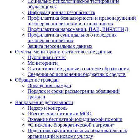
Социально-психологическое тестирование
обучающихся
Информационная безопасность
Профилактика безнадзорности и правонарушений
несовершеннолетних и в отношении их
Профилактика наркомании, ПАВ, ВИЧ/СПИД
Профилактика суицидального поведения
несовершеннолетних
Защита персональных данных
Отчеты, мониторинг, статистические данные
Публичный отчет
Мониторинги
Статистические данные о системе образования
Сведения об исполнении бюджетных средств
Обращение граждан
Обращения граждан
Порядок и сроки рассмотрения обращений
граждан
Направления деятельности
Надзор и контроль
Обеспечение питания в МОО
Оказание бесплатной юридической помощи
«Снижение бюрократической нагрузки»
Подготовка муниципальных образовательных
организаций к новому уч.году