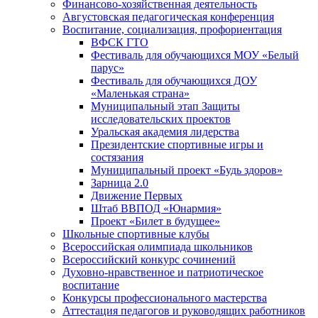
Финансово-хозяйственная деятельность
Августовская педагогическая конференция
Воспитание, социализация, профориентация
ВФСК ГТО
Фестиваль для обучающихся МОУ «Белый
парус»
Фестиваль для обучающихся ДОУ
«Маленькая страна»
Муниципальный этап Защиты
исследовательских проектов
Уральская академия лидерства
Президентские спортивные игры и
состязания
Муниципальный проект «Будь здоров»
Зарница 2.0
Движение Первых
Штаб ВВПОД «Юнармия»
Проект «Билет в будущее»
Школьные спортивные клубы
Всероссийская олимпиада школьников
Всероссийский конкурс сочинений
Духовно-нравственное и патриотическое
воспитание
Конкурсы профессионального мастерства
Аттестация педагогов и руководящих работников