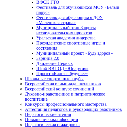
ВФСК ГТО
Фестиваль для обучающихся МОУ «Белый
парус»
Фестиваль для обучающихся ДОУ
«Маленькая страна»
Муниципальный этап Защиты
исследовательских проектов
Уральская академия лидерства
Президентские спортивные игры и
состязания
Муниципальный проект «Будь здоров»
Зарница 2.0
Движение Первых
Штаб ВВПОД «Юнармия»
Проект «Билет в будущее»
Школьные спортивные клубы
Всероссийская олимпиада школьников
Всероссийский конкурс сочинений
Духовно-нравственное и патриотическое
воспитание
Конкурсы профессионального мастерства
Аттестация педагогов и руководящих работников
Педагогические чтения
Повышение квалификации
Педагогическая стажировка