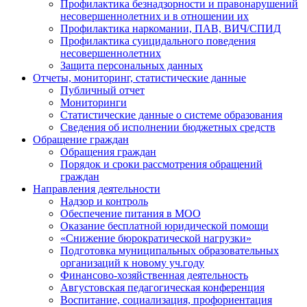
Профилактика безнадзорности и правонарушений
несовершеннолетних и в отношении их
Профилактика наркомании, ПАВ, ВИЧ/СПИД
Профилактика суицидального поведения
несовершеннолетних
Защита персональных данных
Отчеты, мониторинг, статистические данные
Публичный отчет
Мониторинги
Статистические данные о системе образования
Сведения об исполнении бюджетных средств
Обращение граждан
Обращения граждан
Порядок и сроки рассмотрения обращений
граждан
Направления деятельности
Надзор и контроль
Обеспечение питания в МОО
Оказание бесплатной юридической помощи
«Снижение бюрократической нагрузки»
Подготовка муниципальных образовательных
организаций к новому уч.году
Финансово-хозяйственная деятельность
Августовская педагогическая конференция
Воспитание, социализация, профориентация