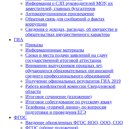
Информация о СЗП руководителей МОУ, их
заместителей, главных бухгалтеров
Антикоррупционное просвещение
Обратная связь для сообщений о фактах
коррупции
Сведения о доходах, расходах, об имуществе и
обязательствах имущественного характера
ГИА
Приказы
Информационные материалы
Сроки и места подачи заявлений на сдачу
государственной итоговой аттестации
Вниманию выпускников прошлых лет,
обучающихся образовательных организаций
среднего профессионального образования!
Получение официальных результатов ГИА 2019
Работа конфликтной комиссии Свердловской
области
Итоговое сочинение (изложение)
Итоговое собеседование по русскому языку
Телефоны «горячей линии» по вопросам
подготовки и проведения ЕГЭ
ФГОС
Введение обновленных ФГОС НОО, ООО, СОО
ФГОС (общие положения)