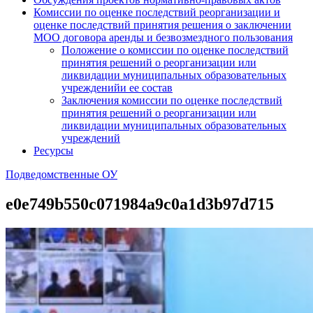
Комиссии по оценке последствий реорганизации и
оценке последствий принятия решения о заключении
МОО договора аренды и безвозмездного пользования
Положение о комиссии по оценке последствий
принятия решений о реорганизации или
ликвидации муниципальных образовательных
учрежденийи ее состав
Заключения комиссии по оценке последствий
принятия решений о реорганизации или
ликвидации муниципальных образовательных
учреждений
Ресурсы
Подведомственные ОУ
e0e749b550c071984a9c0a1d3b97d715