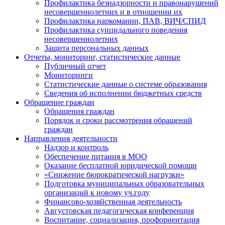
Профилактика безнадзорности и правонарушений
несовершеннолетних и в отношении их
Профилактика наркомании, ПАВ, ВИЧ/СПИД
Профилактика суицидального поведения
несовершеннолетних
Защита персональных данных
Отчеты, мониторинг, статистические данные
Публичный отчет
Мониторинги
Статистические данные о системе образования
Сведения об исполнении бюджетных средств
Обращение граждан
Обращения граждан
Порядок и сроки рассмотрения обращений
граждан
Направления деятельности
Надзор и контроль
Обеспечение питания в МОО
Оказание бесплатной юридической помощи
«Снижение бюрократической нагрузки»
Подготовка муниципальных образовательных
организаций к новому уч.году
Финансово-хозяйственная деятельность
Августовская педагогическая конференция
Воспитание, социализация, профориентация