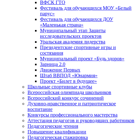
ВФСК ГТО
Фестиваль для обучающихся МОУ «Белый
парус»
Фестиваль для обучающихся ДОУ
«Маленькая страна»
Муниципальный этап Защиты
исследовательских проектов
Уральская академия лидерства
Президентские спортивные игры и
состязания
Муниципальный проект «Будь здоров»
Зарница 2.0
Движение Первых
Штаб ВВПОД «Юнармия»
Проект «Билет в будущее»
Школьные спортивные клубы
Всероссийская олимпиада школьников
Всероссийский конкурс сочинений
Духовно-нравственное и патриотическое
воспитание
Конкурсы профессионального мастерства
Аттестация педагогов и руководящих работников
Педагогические чтения
Повышение квалификации
Педагогическая стажировка