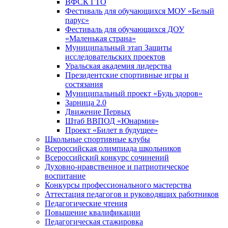
ВФСК ГТО
Фестиваль для обучающихся МОУ «Белый
парус»
Фестиваль для обучающихся ДОУ
«Маленькая страна»
Муниципальный этап Защиты
исследовательских проектов
Уральская академия лидерства
Президентские спортивные игры и
состязания
Муниципальный проект «Будь здоров»
Зарница 2.0
Движение Первых
Штаб ВВПОД «Юнармия»
Проект «Билет в будущее»
Школьные спортивные клубы
Всероссийская олимпиада школьников
Всероссийский конкурс сочинений
Духовно-нравственное и патриотическое
воспитание
Конкурсы профессионального мастерства
Аттестация педагогов и руководящих работников
Педагогические чтения
Повышение квалификации
Педагогическая стажировка