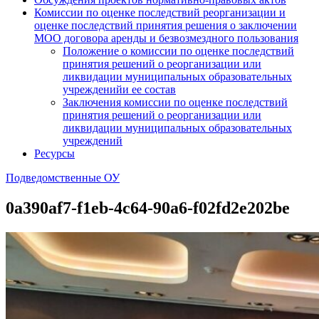
Комиссии по оценке последствий реорганизации и
оценке последствий принятия решения о заключении
МОО договора аренды и безвозмездного пользования
Положение о комиссии по оценке последствий
принятия решений о реорганизации или
ликвидации муниципальных образовательных
учрежденийи ее состав
Заключения комиссии по оценке последствий
принятия решений о реорганизации или
ликвидации муниципальных образовательных
учреждений
Ресурсы
Подведомственные ОУ
0a390af7-f1eb-4c64-90a6-f02fd2e202be