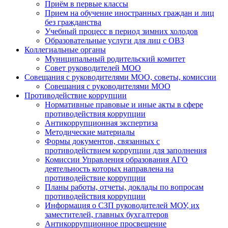
Приём в первые классы
Прием на обучение иностранных граждан и лиц
без гражданства
Учебный процесс в период зимних холодов
Образовательные услуги для лиц с ОВЗ
Коллегиальные органы
Муниципальный родительский комитет
Совет руководителей МОО
Совещания с руководителями МОО, советы, комиссии
Совещания с руководителями МОО
Противодействие коррупции
Нормативные правовые и иные акты в сфере
противодействия коррупции
Антикоррупционная экспертиза
Методические материалы
Формы документов, связанных с
противодействием коррупции для заполнения
Комиссии Управления образования АГО
деятельность которых направлена на
противодействие коррупции
Планы работы, отчеты, доклады по вопросам
противодействия коррупции
Информация о СЗП руководителей МОУ, их
заместителей, главных бухгалтеров
Антикоррупционное просвещение