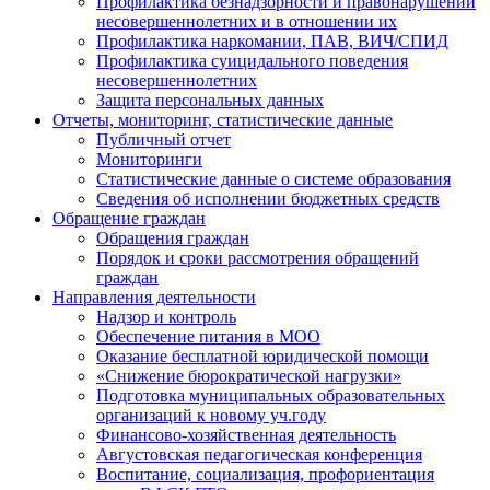
Профилактика безнадзорности и правонарушений
несовершеннолетних и в отношении их
Профилактика наркомании, ПАВ, ВИЧ/СПИД
Профилактика суицидального поведения
несовершеннолетних
Защита персональных данных
Отчеты, мониторинг, статистические данные
Публичный отчет
Мониторинги
Статистические данные о системе образования
Сведения об исполнении бюджетных средств
Обращение граждан
Обращения граждан
Порядок и сроки рассмотрения обращений
граждан
Направления деятельности
Надзор и контроль
Обеспечение питания в МОО
Оказание бесплатной юридической помощи
«Снижение бюрократической нагрузки»
Подготовка муниципальных образовательных
организаций к новому уч.году
Финансово-хозяйственная деятельность
Августовская педагогическая конференция
Воспитание, социализация, профориентация