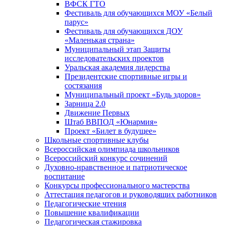
ВФСК ГТО
Фестиваль для обучающихся МОУ «Белый
парус»
Фестиваль для обучающихся ДОУ
«Маленькая страна»
Муниципальный этап Защиты
исследовательских проектов
Уральская академия лидерства
Президентские спортивные игры и
состязания
Муниципальный проект «Будь здоров»
Зарница 2.0
Движение Первых
Штаб ВВПОД «Юнармия»
Проект «Билет в будущее»
Школьные спортивные клубы
Всероссийская олимпиада школьников
Всероссийский конкурс сочинений
Духовно-нравственное и патриотическое
воспитание
Конкурсы профессионального мастерства
Аттестация педагогов и руководящих работников
Педагогические чтения
Повышение квалификации
Педагогическая стажировка