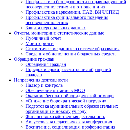
Профилактика безнадзорности и правонарушений
несовершеннолетних и в отношении их
Профилактика наркомании, ПАВ, ВИЧ/СПИД
Профилактика суицидального поведения
несовершеннолетних
Защита персональных данных
Отчеты, мониторинг, статистические данные
Публичный отчет
Мониторинги
Статистические данные о системе образования
Сведения об исполнении бюджетных средств
Обращение граждан
Обращения граждан
Порядок и сроки рассмотрения обращений
граждан
Направления деятельности
Надзор и контроль
Обеспечение питания в МОО
Оказание бесплатной юридической помощи
«Снижение бюрократической нагрузки»
Подготовка муниципальных образовательных
организаций к новому уч.году
Финансово-хозяйственная деятельность
Августовская педагогическая конференция
Воспитание, социализация, профориентация