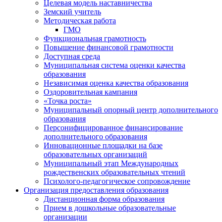
Целевая модель наставничества
Земский учитель
Методическая работа
ГМО
Функциональная грамотность
Повышение финансовой грамотности
Доступная среда
Муниципальная система оценки качества
образования
Независимая оценка качества образования
Оздоровительная кампания
«Точка роста»
Муниципальный опорный центр дополнительного
образования
Персонифицированное финансирование
дополнительного образования
Инновационные площадки на базе
образовательных организаций
Муниципальный этап Международных
рождественских образовательных чтений
Психолого-педагогическое сопровождение
Организация предоставления образования
Дистанционная форма образования
Прием в дошкольные образовательные
организации