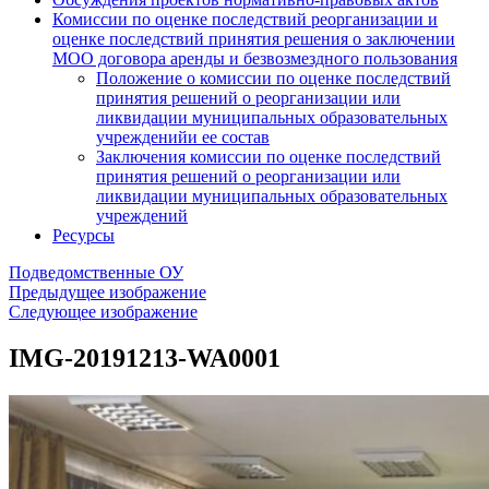
Комиссии по оценке последствий реорганизации и
оценке последствий принятия решения о заключении
МОО договора аренды и безвозмездного пользования
Положение о комиссии по оценке последствий
принятия решений о реорганизации или
ликвидации муниципальных образовательных
учрежденийи ее состав
Заключения комиссии по оценке последствий
принятия решений о реорганизации или
ликвидации муниципальных образовательных
учреждений
Ресурсы
Подведомственные ОУ
Предыдущее изображение
Следующее изображение
IMG-20191213-WA0001