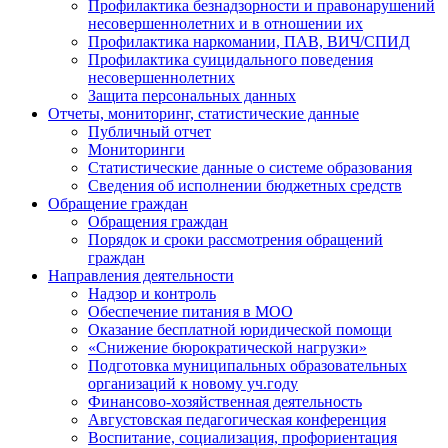
Профилактика безнадзорности и правонарушений
несовершеннолетних и в отношении их
Профилактика наркомании, ПАВ, ВИЧ/СПИД
Профилактика суицидального поведения
несовершеннолетних
Защита персональных данных
Отчеты, мониторинг, статистические данные
Публичный отчет
Мониторинги
Статистические данные о системе образования
Сведения об исполнении бюджетных средств
Обращение граждан
Обращения граждан
Порядок и сроки рассмотрения обращений
граждан
Направления деятельности
Надзор и контроль
Обеспечение питания в МОО
Оказание бесплатной юридической помощи
«Снижение бюрократической нагрузки»
Подготовка муниципальных образовательных
организаций к новому уч.году
Финансово-хозяйственная деятельность
Августовская педагогическая конференция
Воспитание, социализация, профориентация