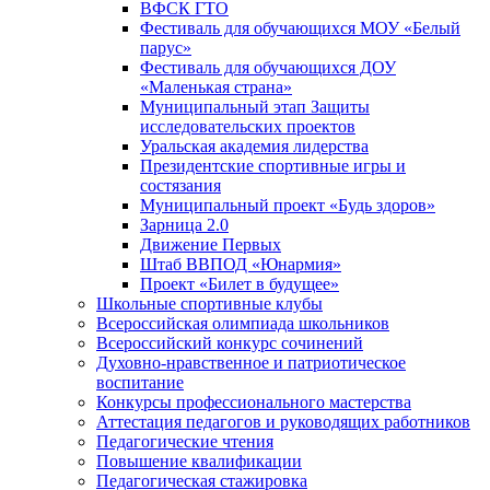
ВФСК ГТО
Фестиваль для обучающихся МОУ «Белый
парус»
Фестиваль для обучающихся ДОУ
«Маленькая страна»
Муниципальный этап Защиты
исследовательских проектов
Уральская академия лидерства
Президентские спортивные игры и
состязания
Муниципальный проект «Будь здоров»
Зарница 2.0
Движение Первых
Штаб ВВПОД «Юнармия»
Проект «Билет в будущее»
Школьные спортивные клубы
Всероссийская олимпиада школьников
Всероссийский конкурс сочинений
Духовно-нравственное и патриотическое
воспитание
Конкурсы профессионального мастерства
Аттестация педагогов и руководящих работников
Педагогические чтения
Повышение квалификации
Педагогическая стажировка