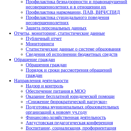
Профилактика безнадзорности и правонарушений
несовершеннолетних и в отношении их
Профилактика наркомании, ПАВ, ВИЧ/СПИД
Профилактика суицидального поведения
несовершеннолетних
Защита персональных данных
Отчеты, мониторинг, статистические данные
Публичный отчет
Мониторинги
Статистические данные о системе образования
Сведения об исполнении бюджетных средств
Обращение граждан
Обращения граждан
Порядок и сроки рассмотрения обращений
граждан
Направления деятельности
Надзор и контроль
Обеспечение питания в МОО
Оказание бесплатной юридической помощи
«Снижение бюрократической нагрузки»
Подготовка муниципальных образовательных
организаций к новому уч.году
Финансово-хозяйственная деятельность
Августовская педагогическая конференция
Воспитание, социализация, профориентация