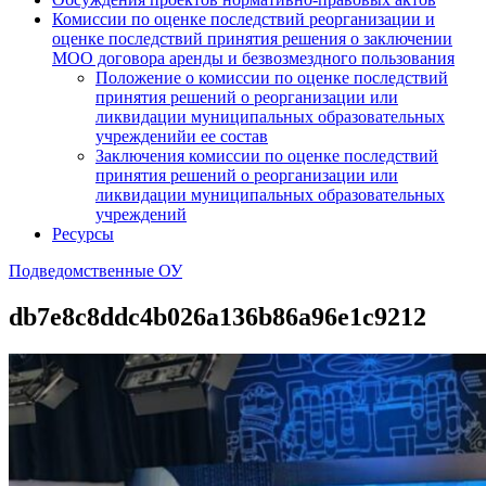
Комиссии по оценке последствий реорганизации и
оценке последствий принятия решения о заключении
МОО договора аренды и безвозмездного пользования
Положение о комиссии по оценке последствий
принятия решений о реорганизации или
ликвидации муниципальных образовательных
учрежденийи ее состав
Заключения комиссии по оценке последствий
принятия решений о реорганизации или
ликвидации муниципальных образовательных
учреждений
Ресурсы
Подведомственные ОУ
db7e8c8ddc4b026a136b86a96e1c9212