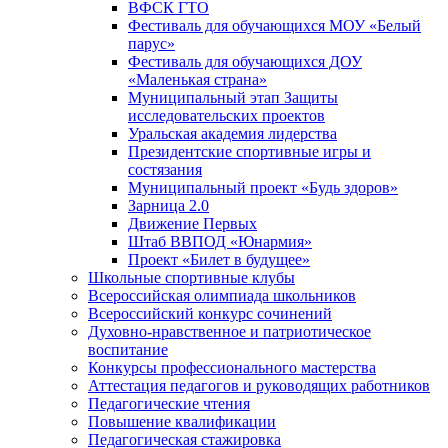
ВФСК ГТО
Фестиваль для обучающихся МОУ «Белый
парус»
Фестиваль для обучающихся ДОУ
«Маленькая страна»
Муниципальный этап Защиты
исследовательских проектов
Уральская академия лидерства
Президентские спортивные игры и
состязания
Муниципальный проект «Будь здоров»
Зарница 2.0
Движение Первых
Штаб ВВПОД «Юнармия»
Проект «Билет в будущее»
Школьные спортивные клубы
Всероссийская олимпиада школьников
Всероссийский конкурс сочинений
Духовно-нравственное и патриотическое
воспитание
Конкурсы профессионального мастерства
Аттестация педагогов и руководящих работников
Педагогические чтения
Повышение квалификации
Педагогическая стажировка