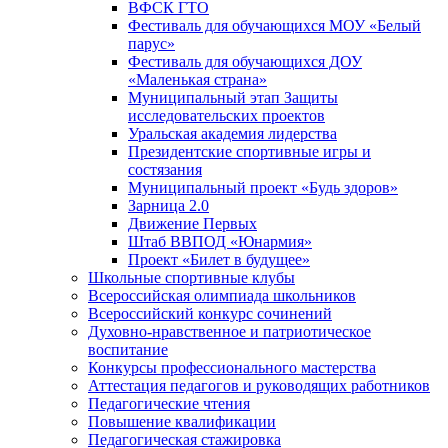
ВФСК ГТО
Фестиваль для обучающихся МОУ «Белый
парус»
Фестиваль для обучающихся ДОУ
«Маленькая страна»
Муниципальный этап Защиты
исследовательских проектов
Уральская академия лидерства
Президентские спортивные игры и
состязания
Муниципальный проект «Будь здоров»
Зарница 2.0
Движение Первых
Штаб ВВПОД «Юнармия»
Проект «Билет в будущее»
Школьные спортивные клубы
Всероссийская олимпиада школьников
Всероссийский конкурс сочинений
Духовно-нравственное и патриотическое
воспитание
Конкурсы профессионального мастерства
Аттестация педагогов и руководящих работников
Педагогические чтения
Повышение квалификации
Педагогическая стажировка