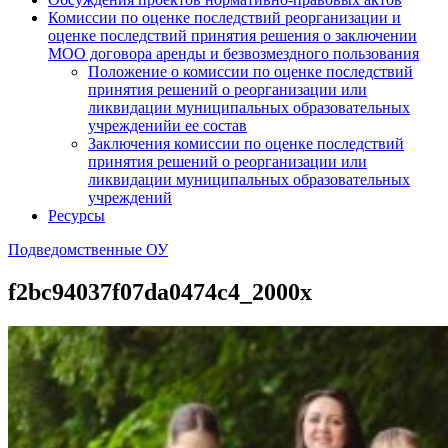
Комиссии по оценке последствий реорганизации и
оценке последствий принятия решения о заключении
МОО договора аренды и безвозмездного пользования
Положение о комиссии по оценке последствий
принятия решений о реорганизации или
ликвидации муниципальных образовательных
учрежденийи ее состав
Заключения комиссии по оценке последствий
принятия решений о реорганизации или
ликвидации муниципальных образовательных
учреждений
Ресурсы
Подведомственные ОУ
f2bc94037f07da0474c4_2000x