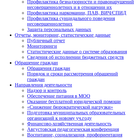
Профилактика безнадзорности и правонарушений
несовершеннолетних и в отношении их
Профилактика наркомании, ПАВ, ВИЧ/СПИД
Профилактика суицидального поведения
несовершеннолетних
Защита персональных данных
Отчеты, мониторинг, статистические данные
Публичный отчет
Мониторинги
Статистические данные о системе образования
Сведения об исполнении бюджетных средств
Обращение граждан
Обращения граждан
Порядок и сроки рассмотрения обращений
граждан
Направления деятельности
Надзор и контроль
Обеспечение питания в МОО
Оказание бесплатной юридической помощи
«Снижение бюрократической нагрузки»
Подготовка муниципальных образовательных
организаций к новому уч.году
Финансово-хозяйственная деятельность
Августовская педагогическая конференция
Воспитание, социализация, профориентация