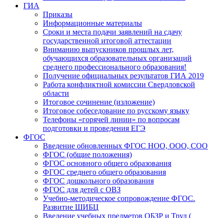
ГИА
Приказы
Информационные материалы
Сроки и места подачи заявлений на сдачу
государственной итоговой аттестации
Вниманию выпускников прошлых лет,
обучающихся образовательных организаций
среднего профессионального образования!
Получение официальных результатов ГИА 2019
Работа конфликтной комиссии Свердловской
области
Итоговое сочинение (изложение)
Итоговое собеседование по русскому языку
Телефоны «горячей линии» по вопросам
подготовки и проведения ЕГЭ
ФГОС
Введение обновленных ФГОС НОО, ООО, СОО
ФГОС (общие положения)
ФГОС основного общего образования
ФГОС среднего общего образования
ФГОС дошкольного образования
ФГОС для детей с ОВЗ
Учебно-методическое сопровождение ФГОС.
Развитие ШИБЦ
Введение учебных предметов ОБЗР и Труд (