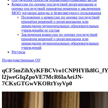
Комиссии по оценке последствий реорганизации и
оценке последствий принятия решения о заключении
МОО договора аренды и безвозмездного пользования
Положение о комиссии по оценке последствий
принятия решений о реорганизации или
ликвидации муниципальных образовательных
учрежденийи ее состав
Заключения комиссии по оценке последствий
принятия решений о реорганизации или
ликвидации муниципальных образовательных
учреждений
Ресурсы
Подведомственные ОУ
qCF5mZihXyKFBCVro1CNPHYIk8lG_fYP
l2jweGIqZpoVE7McR6IaAeiJN-
7CKxGTGwVKORtYsyVp0