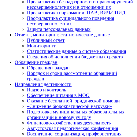
Профилактика безнадзорности и правонарушений
несовершеннолетних и в отношении их
Профилактика наркомании, ПАВ, ВИЧ/СПИД
Профилактика суицидального поведения
несовершеннолетних
Защита персональных данных
Отчеты, мониторинг, статистические данные
Публичный отчет
Мониторинги
Статистические данные о системе образования
Сведения об исполнении бюджетных средств
Обращение граждан
Обращения граждан
Порядок и сроки рассмотрения обращений
граждан
Направления деятельности
Надзор и контроль
Обеспечение питания в МОО
Оказание бесплатной юридической помощи
«Снижение бюрократической нагрузки»
Подготовка муниципальных образовательных
организаций к новому уч.году
Финансово-хозяйственная деятельность
Августовская педагогическая конференция
Воспитание, социализация, профориентация