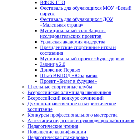
ВФСК ГТО
Фестиваль для обучающихся МОУ «Белый
парус»
Фестиваль для обучающихся ДОУ
«Маленькая страна»
Муниципальный этап Защиты
исследовательских проектов
Уральская академия лидерства
Президентские спортивные игры и
состязания
Муниципальный проект «Будь здоров»
Зарница 2.0
Движение Первых
Штаб ВВПОД «Юнармия»
Проект «Билет в будущее»
Школьные спортивные клубы
Всероссийская олимпиада школьников
Всероссийский конкурс сочинений
Духовно-нравственное и патриотическое
воспитание
Конкурсы профессионального мастерства
Аттестация педагогов и руководящих работников
Педагогические чтения
Повышение квалификации
Педагогическая стажировка