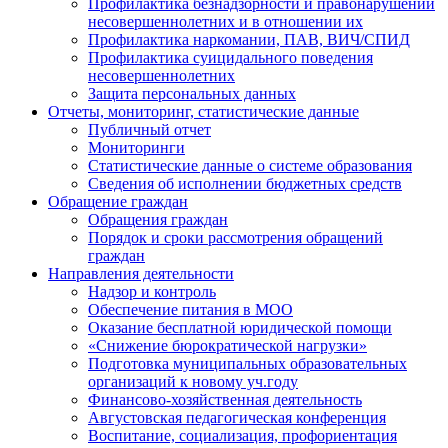
Профилактика безнадзорности и правонарушений
несовершеннолетних и в отношении их
Профилактика наркомании, ПАВ, ВИЧ/СПИД
Профилактика суицидального поведения
несовершеннолетних
Защита персональных данных
Отчеты, мониторинг, статистические данные
Публичный отчет
Мониторинги
Статистические данные о системе образования
Сведения об исполнении бюджетных средств
Обращение граждан
Обращения граждан
Порядок и сроки рассмотрения обращений
граждан
Направления деятельности
Надзор и контроль
Обеспечение питания в МОО
Оказание бесплатной юридической помощи
«Снижение бюрократической нагрузки»
Подготовка муниципальных образовательных
организаций к новому уч.году
Финансово-хозяйственная деятельность
Августовская педагогическая конференция
Воспитание, социализация, профориентация