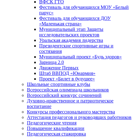
ВФСК ГТО
Фестиваль для обучающихся МОУ «Белый
парус»
Фестиваль для обучающихся ДОУ
«Маленькая страна»
Муниципальный этап Защиты
исследовательских проектов
Уральская академия лидерства
Президентские спортивные игры и
состязания
Муниципальный проект «Будь здоров»
Зарница 2.0
Движение Первых
Штаб ВВПОД «Юнармия»
Проект «Билет в будущее»
Школьные спортивные клубы
Всероссийская олимпиада школьников
Всероссийский конкурс сочинений
Духовно-нравственное и патриотическое
воспитание
Конкурсы профессионального мастерства
Аттестация педагогов и руководящих работников
Педагогические чтения
Повышение квалификации
Педагогическая стажировка