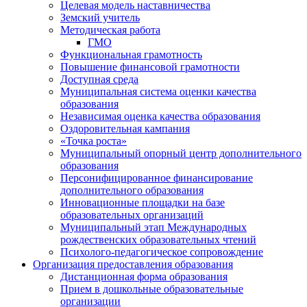
Целевая модель наставничества
Земский учитель
Методическая работа
ГМО
Функциональная грамотность
Повышение финансовой грамотности
Доступная среда
Муниципальная система оценки качества
образования
Независимая оценка качества образования
Оздоровительная кампания
«Точка роста»
Муниципальный опорный центр дополнительного
образования
Персонифицированное финансирование
дополнительного образования
Инновационные площадки на базе
образовательных организаций
Муниципальный этап Международных
рождественских образовательных чтений
Психолого-педагогическое сопровождение
Организация предоставления образования
Дистанционная форма образования
Прием в дошкольные образовательные
организации