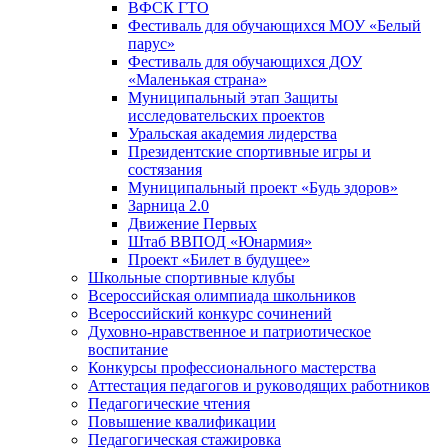
ВФСК ГТО
Фестиваль для обучающихся МОУ «Белый
парус»
Фестиваль для обучающихся ДОУ
«Маленькая страна»
Муниципальный этап Защиты
исследовательских проектов
Уральская академия лидерства
Президентские спортивные игры и
состязания
Муниципальный проект «Будь здоров»
Зарница 2.0
Движение Первых
Штаб ВВПОД «Юнармия»
Проект «Билет в будущее»
Школьные спортивные клубы
Всероссийская олимпиада школьников
Всероссийский конкурс сочинений
Духовно-нравственное и патриотическое
воспитание
Конкурсы профессионального мастерства
Аттестация педагогов и руководящих работников
Педагогические чтения
Повышение квалификации
Педагогическая стажировка