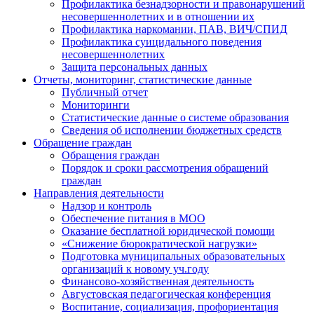
Профилактика безнадзорности и правонарушений
несовершеннолетних и в отношении их
Профилактика наркомании, ПАВ, ВИЧ/СПИД
Профилактика суицидального поведения
несовершеннолетних
Защита персональных данных
Отчеты, мониторинг, статистические данные
Публичный отчет
Мониторинги
Статистические данные о системе образования
Сведения об исполнении бюджетных средств
Обращение граждан
Обращения граждан
Порядок и сроки рассмотрения обращений
граждан
Направления деятельности
Надзор и контроль
Обеспечение питания в МОО
Оказание бесплатной юридической помощи
«Снижение бюрократической нагрузки»
Подготовка муниципальных образовательных
организаций к новому уч.году
Финансово-хозяйственная деятельность
Августовская педагогическая конференция
Воспитание, социализация, профориентация