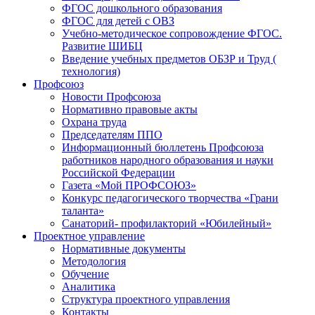
ФГОС дошкольного образования
ФГОС для детей с ОВЗ
Учебно-методическое сопровождение ФГОС.
Развитие ШИБЦ
Введение учебных предметов ОБЗР и Труд (
технология)
Профсоюз
Новости Профсоюза
Нормативно правовые акты
Охрана труда
Председателям ППО
Информационный бюллетень Профсоюза
работников народного образования и науки
Российской Федерации
Газета «Мой ПРОФСОЮЗ»
Конкурс педагогического творчества «Грани
таланта»
Санаторий- профилакторий «Юбилейный»
Проектное управление
Нормативные документы
Методология
Обучение
Аналитика
Структура проектного управления
Контакты