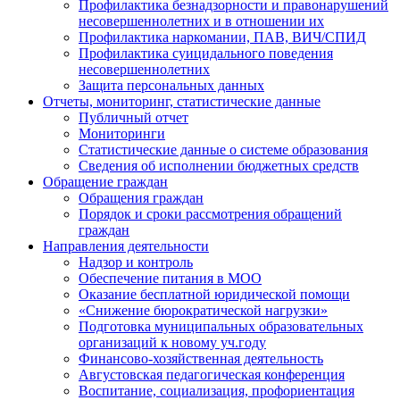
Профилактика безнадзорности и правонарушений
несовершеннолетних и в отношении их
Профилактика наркомании, ПАВ, ВИЧ/СПИД
Профилактика суицидального поведения
несовершеннолетних
Защита персональных данных
Отчеты, мониторинг, статистические данные
Публичный отчет
Мониторинги
Статистические данные о системе образования
Сведения об исполнении бюджетных средств
Обращение граждан
Обращения граждан
Порядок и сроки рассмотрения обращений
граждан
Направления деятельности
Надзор и контроль
Обеспечение питания в МОО
Оказание бесплатной юридической помощи
«Снижение бюрократической нагрузки»
Подготовка муниципальных образовательных
организаций к новому уч.году
Финансово-хозяйственная деятельность
Августовская педагогическая конференция
Воспитание, социализация, профориентация