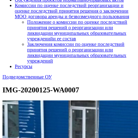
Комиссии по оценке последствий реорганизации и
оценке последствий принятия решения о заключении
МОО договора аренды и безвозмездного пользования
Положение о комиссии по оценке последствий
принятия решений о реорганизации или
ликвидации муниципальных образовательных
учрежденийи ее состав
Заключения комиссии по оценке последствий
принятия решений о реорганизации или
ликвидации муниципальных образовательных
учреждений
Ресурсы
Подведомственные ОУ
IMG-20200125-WA0007