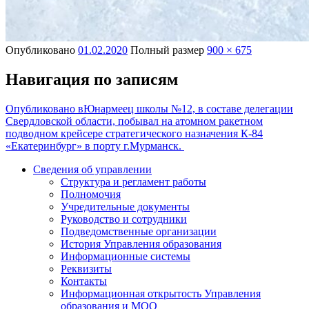
Опубликовано
01.02.2020
Полный размер
900 × 675
Навигация по записям
Опубликовано в
Юнармеец школы №12, в составе делегации
Свердловской области, побывал на атомном ракетном
подводном крейсере стратегического назначения К-84
«Екатеринбург» в порту г.Мурманск.
Сведения об управлении
Структура и регламент работы
Полномочия
Учредительные документы
Руководство и сотрудники
Подведомственные организации
История Управления образования
Информационные системы
Реквизиты
Контакты
Информационная открытость Управления
образования и МОО