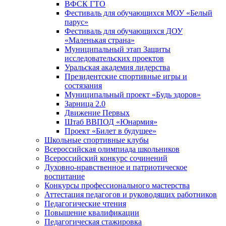
ВФСК ГТО
Фестиваль для обучающихся МОУ «Белый
парус»
Фестиваль для обучающихся ДОУ
«Маленькая страна»
Муниципальный этап Защиты
исследовательских проектов
Уральская академия лидерства
Президентские спортивные игры и
состязания
Муниципальный проект «Будь здоров»
Зарница 2.0
Движение Первых
Штаб ВВПОД «Юнармия»
Проект «Билет в будущее»
Школьные спортивные клубы
Всероссийская олимпиада школьников
Всероссийский конкурс сочинений
Духовно-нравственное и патриотическое
воспитание
Конкурсы профессионального мастерства
Аттестация педагогов и руководящих работников
Педагогические чтения
Повышение квалификации
Педагогическая стажировка