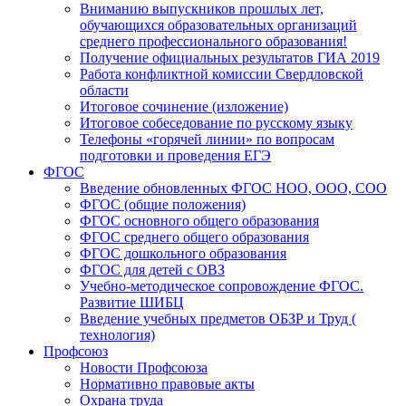
Вниманию выпускников прошлых лет,
обучающихся образовательных организаций
среднего профессионального образования!
Получение официальных результатов ГИА 2019
Работа конфликтной комиссии Свердловской
области
Итоговое сочинение (изложение)
Итоговое собеседование по русскому языку
Телефоны «горячей линии» по вопросам
подготовки и проведения ЕГЭ
ФГОС
Введение обновленных ФГОС НОО, ООО, СОО
ФГОС (общие положения)
ФГОС основного общего образования
ФГОС среднего общего образования
ФГОС дошкольного образования
ФГОС для детей с ОВЗ
Учебно-методическое сопровождение ФГОС.
Развитие ШИБЦ
Введение учебных предметов ОБЗР и Труд (
технология)
Профсоюз
Новости Профсоюза
Нормативно правовые акты
Охрана труда