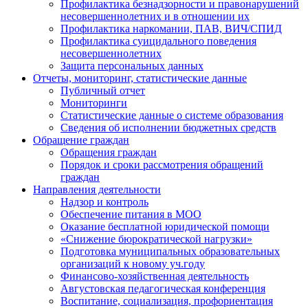
Профилактика безнадзорности и правонарушений
несовершеннолетних и в отношении их
Профилактика наркомании, ПАВ, ВИЧ/СПИД
Профилактика суицидального поведения
несовершеннолетних
Защита персональных данных
Отчеты, мониторинг, статистические данные
Публичный отчет
Мониторинги
Статистические данные о системе образования
Сведения об исполнении бюджетных средств
Обращение граждан
Обращения граждан
Порядок и сроки рассмотрения обращений
граждан
Направления деятельности
Надзор и контроль
Обеспечение питания в МОО
Оказание бесплатной юридической помощи
«Снижение бюрократической нагрузки»
Подготовка муниципальных образовательных
организаций к новому уч.году
Финансово-хозяйственная деятельность
Августовская педагогическая конференция
Воспитание, социализация, профориентация