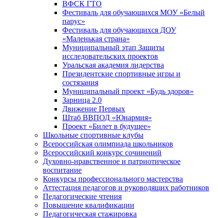
ВФСК ГТО
Фестиваль для обучающихся МОУ «Белый
парус»
Фестиваль для обучающихся ДОУ
«Маленькая страна»
Муниципальный этап Защиты
исследовательских проектов
Уральская академия лидерства
Президентские спортивные игры и
состязания
Муниципальный проект «Будь здоров»
Зарница 2.0
Движение Первых
Штаб ВВПОД «Юнармия»
Проект «Билет в будущее»
Школьные спортивные клубы
Всероссийская олимпиада школьников
Всероссийский конкурс сочинений
Духовно-нравственное и патриотическое
воспитание
Конкурсы профессионального мастерства
Аттестация педагогов и руководящих работников
Педагогические чтения
Повышение квалификации
Педагогическая стажировка