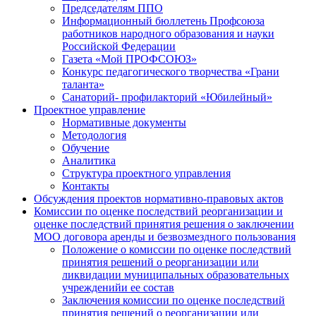
Председателям ППО
Информационный бюллетень Профсоюза
работников народного образования и науки
Российской Федерации
Газета «Мой ПРОФСОЮЗ»
Конкурс педагогического творчества «Грани
таланта»
Санаторий- профилакторий «Юбилейный»
Проектное управление
Нормативные документы
Методология
Обучение
Аналитика
Структура проектного управления
Контакты
Обсуждения проектов нормативно-правовых актов
Комиссии по оценке последствий реорганизации и
оценке последствий принятия решения о заключении
МОО договора аренды и безвозмездного пользования
Положение о комиссии по оценке последствий
принятия решений о реорганизации или
ликвидации муниципальных образовательных
учрежденийи ее состав
Заключения комиссии по оценке последствий
принятия решений о реорганизации или