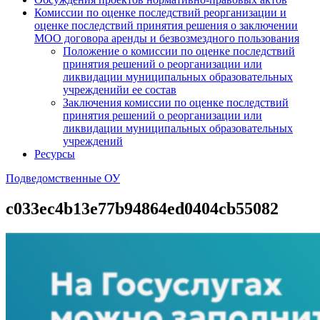
Комиссии по оценке последствий реорганизации и
оценке последствий принятия решения о заключении
МОО договора аренды и безвозмездного пользования
Положение о комиссии по оценке последствий
принятия решений о реорганизации или
ликвидации муниципальных образовательных
учрежденийи ее состав
Заключения комиссии по оценке последствий
принятия решений о реорганизации или
ликвидации муниципальных образовательных
учреждений
Ресурсы
Подведомственные ОУ
c033ec4b13e77b94864ed0404cb55082