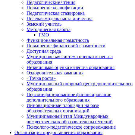
Педагогические чтения
Повышение квалификации
Педагогическая стажировка
Целевая модель наставничества
Земский учитель
Методическая работа
ГМО
Функциональная грамотность
Повышение финансовой грамотности
Доступная среда
Муниципальная система оценки качества
образования
Независимая оценка качества образования
Оздоровительная кампания
«Точка роста»
Муниципальный опорный центр дополнительного
образования
Персонифицированное финансирование
дополнительного образования
Инновационные площадки на базе
образовательных организаций
Муниципальный этап Международных
рождественских образовательных чтений
Психолого-педагогическое сопровождение
Организация предоставления образования