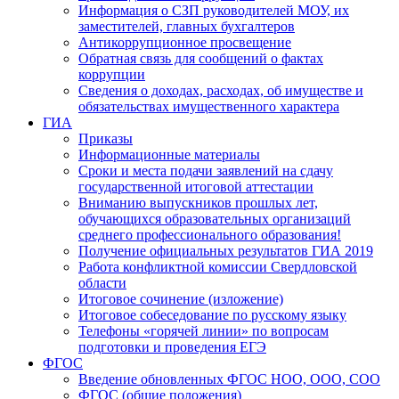
Информация о СЗП руководителей МОУ, их
заместителей, главных бухгалтеров
Антикоррупционное просвещение
Обратная связь для сообщений о фактах
коррупции
Сведения о доходах, расходах, об имуществе и
обязательствах имущественного характера
ГИА
Приказы
Информационные материалы
Сроки и места подачи заявлений на сдачу
государственной итоговой аттестации
Вниманию выпускников прошлых лет,
обучающихся образовательных организаций
среднего профессионального образования!
Получение официальных результатов ГИА 2019
Работа конфликтной комиссии Свердловской
области
Итоговое сочинение (изложение)
Итоговое собеседование по русскому языку
Телефоны «горячей линии» по вопросам
подготовки и проведения ЕГЭ
ФГОС
Введение обновленных ФГОС НОО, ООО, СОО
ФГОС (общие положения)