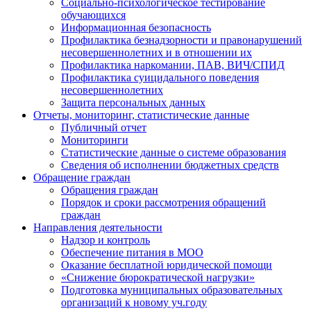
Социально-психологическое тестирование
обучающихся
Информационная безопасность
Профилактика безнадзорности и правонарушений
несовершеннолетних и в отношении их
Профилактика наркомании, ПАВ, ВИЧ/СПИД
Профилактика суицидального поведения
несовершеннолетних
Защита персональных данных
Отчеты, мониторинг, статистические данные
Публичный отчет
Мониторинги
Статистические данные о системе образования
Сведения об исполнении бюджетных средств
Обращение граждан
Обращения граждан
Порядок и сроки рассмотрения обращений
граждан
Направления деятельности
Надзор и контроль
Обеспечение питания в МОО
Оказание бесплатной юридической помощи
«Снижение бюрократической нагрузки»
Подготовка муниципальных образовательных
организаций к новому уч.году