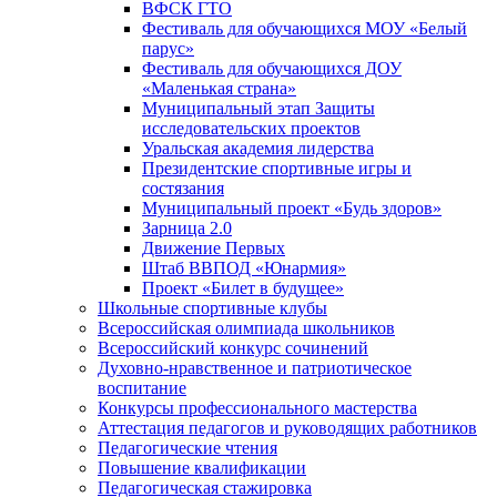
ВФСК ГТО
Фестиваль для обучающихся МОУ «Белый
парус»
Фестиваль для обучающихся ДОУ
«Маленькая страна»
Муниципальный этап Защиты
исследовательских проектов
Уральская академия лидерства
Президентские спортивные игры и
состязания
Муниципальный проект «Будь здоров»
Зарница 2.0
Движение Первых
Штаб ВВПОД «Юнармия»
Проект «Билет в будущее»
Школьные спортивные клубы
Всероссийская олимпиада школьников
Всероссийский конкурс сочинений
Духовно-нравственное и патриотическое
воспитание
Конкурсы профессионального мастерства
Аттестация педагогов и руководящих работников
Педагогические чтения
Повышение квалификации
Педагогическая стажировка