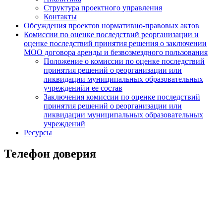
Структура проектного управления
Контакты
Обсуждения проектов нормативно-правовых актов
Комиссии по оценке последствий реорганизации и
оценке последствий принятия решения о заключении
МОО договора аренды и безвозмездного пользования
Положение о комиссии по оценке последствий
принятия решений о реорганизации или
ликвидации муниципальных образовательных
учрежденийи ее состав
Заключения комиссии по оценке последствий
принятия решений о реорганизации или
ликвидации муниципальных образовательных
учреждений
Ресурсы
Телефон доверия