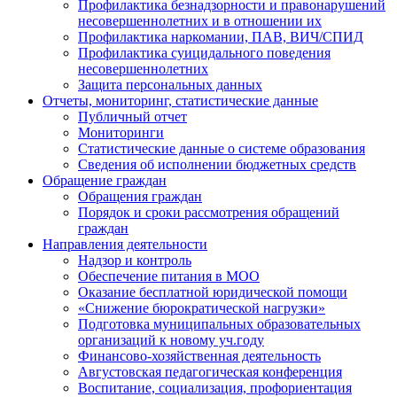
Профилактика безнадзорности и правонарушений
несовершеннолетних и в отношении их
Профилактика наркомании, ПАВ, ВИЧ/СПИД
Профилактика суицидального поведения
несовершеннолетних
Защита персональных данных
Отчеты, мониторинг, статистические данные
Публичный отчет
Мониторинги
Статистические данные о системе образования
Сведения об исполнении бюджетных средств
Обращение граждан
Обращения граждан
Порядок и сроки рассмотрения обращений
граждан
Направления деятельности
Надзор и контроль
Обеспечение питания в МОО
Оказание бесплатной юридической помощи
«Снижение бюрократической нагрузки»
Подготовка муниципальных образовательных
организаций к новому уч.году
Финансово-хозяйственная деятельность
Августовская педагогическая конференция
Воспитание, социализация, профориентация