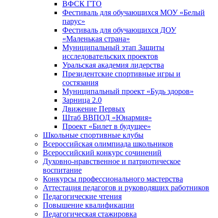
ВФСК ГТО
Фестиваль для обучающихся МОУ «Белый
парус»
Фестиваль для обучающихся ДОУ
«Маленькая страна»
Муниципальный этап Защиты
исследовательских проектов
Уральская академия лидерства
Президентские спортивные игры и
состязания
Муниципальный проект «Будь здоров»
Зарница 2.0
Движение Первых
Штаб ВВПОД «Юнармия»
Проект «Билет в будущее»
Школьные спортивные клубы
Всероссийская олимпиада школьников
Всероссийский конкурс сочинений
Духовно-нравственное и патриотическое
воспитание
Конкурсы профессионального мастерства
Аттестация педагогов и руководящих работников
Педагогические чтения
Повышение квалификации
Педагогическая стажировка