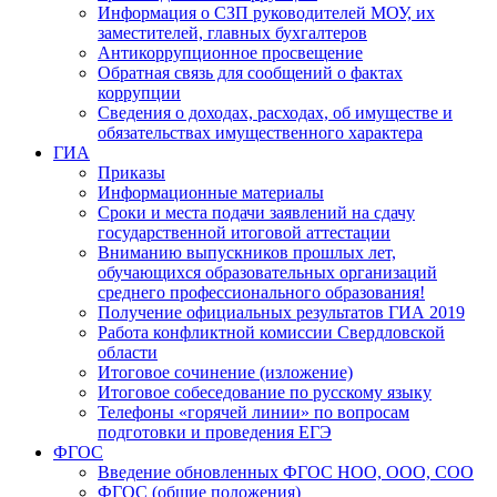
Информация о СЗП руководителей МОУ, их
заместителей, главных бухгалтеров
Антикоррупционное просвещение
Обратная связь для сообщений о фактах
коррупции
Сведения о доходах, расходах, об имуществе и
обязательствах имущественного характера
ГИА
Приказы
Информационные материалы
Сроки и места подачи заявлений на сдачу
государственной итоговой аттестации
Вниманию выпускников прошлых лет,
обучающихся образовательных организаций
среднего профессионального образования!
Получение официальных результатов ГИА 2019
Работа конфликтной комиссии Свердловской
области
Итоговое сочинение (изложение)
Итоговое собеседование по русскому языку
Телефоны «горячей линии» по вопросам
подготовки и проведения ЕГЭ
ФГОС
Введение обновленных ФГОС НОО, ООО, СОО
ФГОС (общие положения)