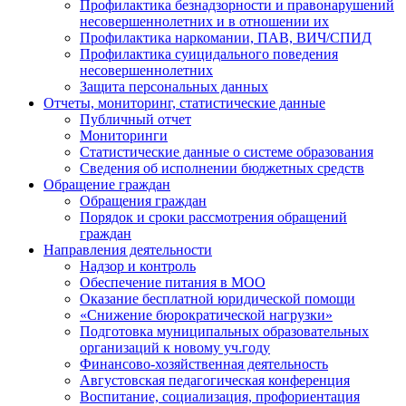
Профилактика безнадзорности и правонарушений
несовершеннолетних и в отношении их
Профилактика наркомании, ПАВ, ВИЧ/СПИД
Профилактика суицидального поведения
несовершеннолетних
Защита персональных данных
Отчеты, мониторинг, статистические данные
Публичный отчет
Мониторинги
Статистические данные о системе образования
Сведения об исполнении бюджетных средств
Обращение граждан
Обращения граждан
Порядок и сроки рассмотрения обращений
граждан
Направления деятельности
Надзор и контроль
Обеспечение питания в МОО
Оказание бесплатной юридической помощи
«Снижение бюрократической нагрузки»
Подготовка муниципальных образовательных
организаций к новому уч.году
Финансово-хозяйственная деятельность
Августовская педагогическая конференция
Воспитание, социализация, профориентация