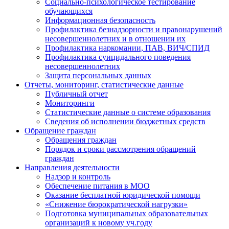
Социально-психологическое тестирование
обучающихся
Информационная безопасность
Профилактика безнадзорности и правонарушений
несовершеннолетних и в отношении их
Профилактика наркомании, ПАВ, ВИЧ/СПИД
Профилактика суицидального поведения
несовершеннолетних
Защита персональных данных
Отчеты, мониторинг, статистические данные
Публичный отчет
Мониторинги
Статистические данные о системе образования
Сведения об исполнении бюджетных средств
Обращение граждан
Обращения граждан
Порядок и сроки рассмотрения обращений
граждан
Направления деятельности
Надзор и контроль
Обеспечение питания в МОО
Оказание бесплатной юридической помощи
«Снижение бюрократической нагрузки»
Подготовка муниципальных образовательных
организаций к новому уч.году