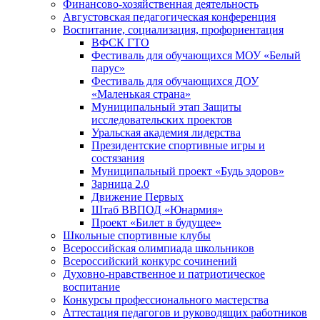
Финансово-хозяйственная деятельность
Августовская педагогическая конференция
Воспитание, социализация, профориентация
ВФСК ГТО
Фестиваль для обучающихся МОУ «Белый
парус»
Фестиваль для обучающихся ДОУ
«Маленькая страна»
Муниципальный этап Защиты
исследовательских проектов
Уральская академия лидерства
Президентские спортивные игры и
состязания
Муниципальный проект «Будь здоров»
Зарница 2.0
Движение Первых
Штаб ВВПОД «Юнармия»
Проект «Билет в будущее»
Школьные спортивные клубы
Всероссийская олимпиада школьников
Всероссийский конкурс сочинений
Духовно-нравственное и патриотическое
воспитание
Конкурсы профессионального мастерства
Аттестация педагогов и руководящих работников