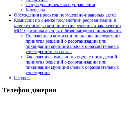
Структура проектного управления
Контакты
Обсуждения проектов нормативно-правовых актов
Комиссии по оценке последствий реорганизации и
оценке последствий принятия решения о заключении
МОО договора аренды и безвозмездного пользования
Положение о комиссии по оценке последствий
принятия решений о реорганизации или
ликвидации муниципальных образовательных
учрежденийи ее состав
Заключения комиссии по оценке последствий
принятия решений о реорганизации или
ликвидации муниципальных образовательных
учреждений
Ресурсы
Телефон доверия