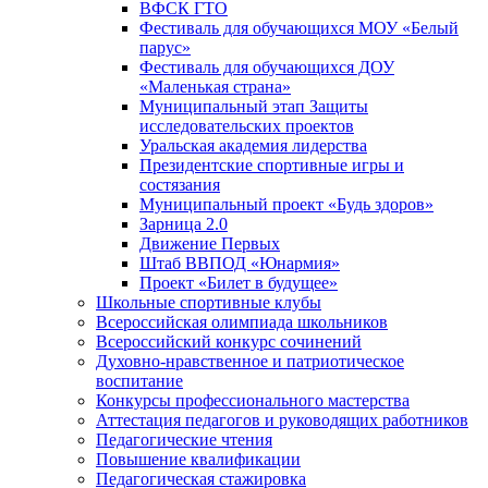
ВФСК ГТО
Фестиваль для обучающихся МОУ «Белый
парус»
Фестиваль для обучающихся ДОУ
«Маленькая страна»
Муниципальный этап Защиты
исследовательских проектов
Уральская академия лидерства
Президентские спортивные игры и
состязания
Муниципальный проект «Будь здоров»
Зарница 2.0
Движение Первых
Штаб ВВПОД «Юнармия»
Проект «Билет в будущее»
Школьные спортивные клубы
Всероссийская олимпиада школьников
Всероссийский конкурс сочинений
Духовно-нравственное и патриотическое
воспитание
Конкурсы профессионального мастерства
Аттестация педагогов и руководящих работников
Педагогические чтения
Повышение квалификации
Педагогическая стажировка