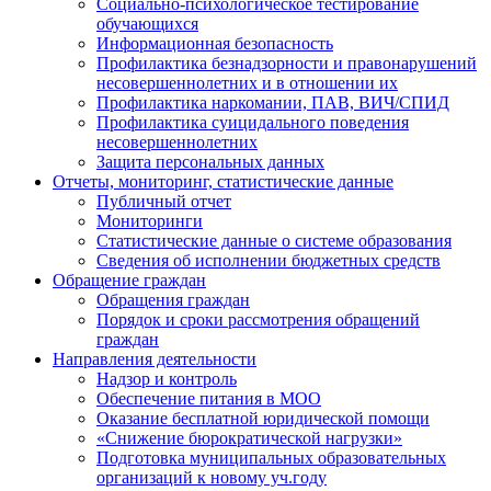
Социально-психологическое тестирование
обучающихся
Информационная безопасность
Профилактика безнадзорности и правонарушений
несовершеннолетних и в отношении их
Профилактика наркомании, ПАВ, ВИЧ/СПИД
Профилактика суицидального поведения
несовершеннолетних
Защита персональных данных
Отчеты, мониторинг, статистические данные
Публичный отчет
Мониторинги
Статистические данные о системе образования
Сведения об исполнении бюджетных средств
Обращение граждан
Обращения граждан
Порядок и сроки рассмотрения обращений
граждан
Направления деятельности
Надзор и контроль
Обеспечение питания в МОО
Оказание бесплатной юридической помощи
«Снижение бюрократической нагрузки»
Подготовка муниципальных образовательных
организаций к новому уч.году