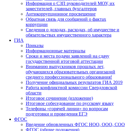
Информация о СЗП руководителей МОУ, их
заместителей, главных бухгалтеров
Антикоррупционное просвещение
Обратная связь для сообщений о фактах
коррупции
Сведения о доходах, расходах, об имуществе и
обязательствах имущественного характера
ГИА
Приказы
Информационные материалы
Сроки и места подачи заявлений на сдачу
государственной итоговой аттестации
Вниманию выпускников прошлых лет,
обучающихся образовательных организаций
среднего профессионального образования!
Получение официальных результатов ГИА 2019
Работа конфликтной комиссии Свердловской
области
Итоговое сочинение (изложение)
Итоговое собеседование по русскому языку
Телефоны «горячей линии» по вопросам
подготовки и проведения ЕГЭ
ФГОС
Введение обновленных ФГОС НОО, ООО, СОО
ФГОС (общие положения)