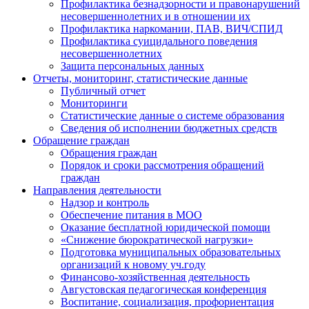
Профилактика безнадзорности и правонарушений
несовершеннолетних и в отношении их
Профилактика наркомании, ПАВ, ВИЧ/СПИД
Профилактика суицидального поведения
несовершеннолетних
Защита персональных данных
Отчеты, мониторинг, статистические данные
Публичный отчет
Мониторинги
Статистические данные о системе образования
Сведения об исполнении бюджетных средств
Обращение граждан
Обращения граждан
Порядок и сроки рассмотрения обращений
граждан
Направления деятельности
Надзор и контроль
Обеспечение питания в МОО
Оказание бесплатной юридической помощи
«Снижение бюрократической нагрузки»
Подготовка муниципальных образовательных
организаций к новому уч.году
Финансово-хозяйственная деятельность
Августовская педагогическая конференция
Воспитание, социализация, профориентация