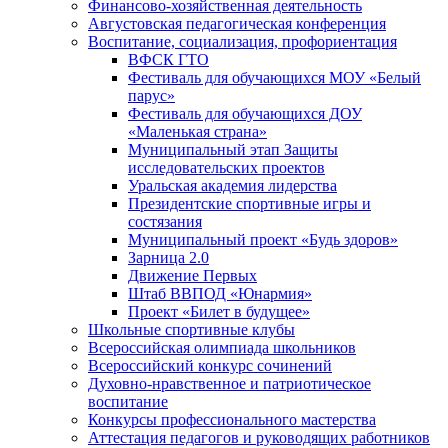
Финансово-хозяйственная деятельность
Августовская педагогическая конференция
Воспитание, социализация, профориентация
ВФСК ГТО
Фестиваль для обучающихся МОУ «Белый
парус»
Фестиваль для обучающихся ДОУ
«Маленькая страна»
Муниципальный этап Защиты
исследовательских проектов
Уральская академия лидерства
Президентские спортивные игры и
состязания
Муниципальный проект «Будь здоров»
Зарница 2.0
Движение Первых
Штаб ВВПОД «Юнармия»
Проект «Билет в будущее»
Школьные спортивные клубы
Всероссийская олимпиада школьников
Всероссийский конкурс сочинений
Духовно-нравственное и патриотическое
воспитание
Конкурсы профессионального мастерства
Аттестация педагогов и руководящих работников