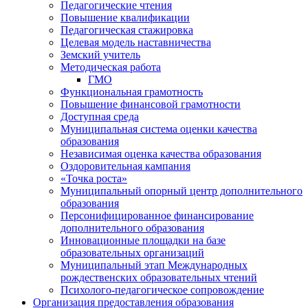
Педагогические чтения
Повышение квалификации
Педагогическая стажировка
Целевая модель наставничества
Земский учитель
Методическая работа
ГМО
Функциональная грамотность
Повышение финансовой грамотности
Доступная среда
Муниципальная система оценки качества
образования
Независимая оценка качества образования
Оздоровительная кампания
«Точка роста»
Муниципальный опорный центр дополнительного
образования
Персонифицированное финансирование
дополнительного образования
Инновационные площадки на базе
образовательных организаций
Муниципальный этап Международных
рождественских образовательных чтений
Психолого-педагогическое сопровождение
Организация предоставления образования