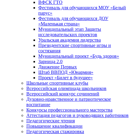
ВФСК ГТО
Фестиваль для обучающихся МОУ «Белый
парус»
Фестиваль для обучающихся ДОУ
«Маленькая страна»
Муниципальный этап Защиты
исследовательских проектов
Уральская академия лидерства
Президентские спортивные игры и
состязания
Муниципальный проект «Будь здоров»
Зарница 2.0
Движение Первых
Штаб ВВПОД «Юнармия»
Проект «Билет в будущее»
Школьные спортивные клубы
Всероссийская олимпиада школьников
Всероссийский конкурс сочинений
Духовно-нравственное и патриотическое
воспитание
Конкурсы профессионального мастерства
Аттестация педагогов и руководящих работников
Педагогические чтения
Повышение квалификации
Педагогическая стажировка