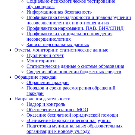
Социально-психологическое тестирование
обучающихся
Информационная безопасность
Профилактика безнадзорности и правонарушений
несовершеннолетних и в отношении их
Профилактика наркомании, ПАВ, ВИЧ/СПИД
Профилактика суицидального поведения
несовершеннолетних
Защита персональных данных
Отчеты, мониторинг, статистические данные
Публичный отчет
Мониторинги
Статистические данные о системе образования
Сведения об исполнении бюджетных средств
Обращение граждан
Обращения граждан
Порядок и сроки рассмотрения обращений
граждан
Направления деятельности
Надзор и контроль
Обеспечение питания в МОО
Оказание бесплатной юридической помощи
«Снижение бюрократической нагрузки»
Подготовка муниципальных образовательных
организаций к новому уч.году