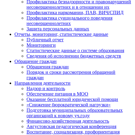
Профилактика безнадзорности и правонарушений
несовершеннолетних и в отношении их
Профилактика наркомании, ПАВ, ВИЧ/СПИД
Профилактика суицидального поведения
несовершеннолетних
Защита персональных данных
Отчеты, мониторинг, статистические данные
Публичный отчет
Мониторинги
Статистические данные о системе образования
Сведения об исполнении бюджетных средств
Обращение граждан
Обращения граждан
Порядок и сроки рассмотрения обращений
граждан
Направления деятельности
Надзор и контроль
Обеспечение питания в МОО
Оказание бесплатной юридической помощи
«Снижение бюрократической нагрузки»
Подготовка муниципальных образовательных
организаций к новому уч.году
Финансово-хозяйственная деятельность
Августовская педагогическая конференция
Воспитание, социализация, профориентация