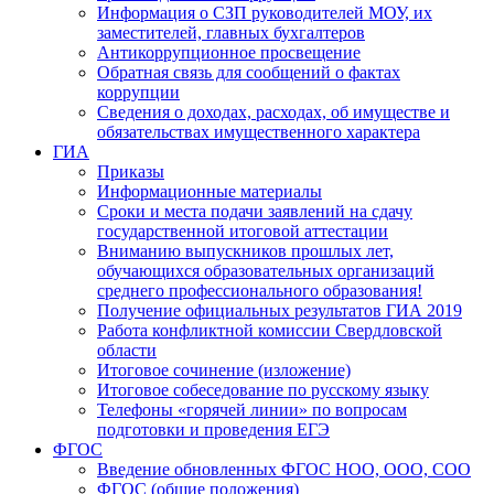
Информация о СЗП руководителей МОУ, их
заместителей, главных бухгалтеров
Антикоррупционное просвещение
Обратная связь для сообщений о фактах
коррупции
Сведения о доходах, расходах, об имуществе и
обязательствах имущественного характера
ГИА
Приказы
Информационные материалы
Сроки и места подачи заявлений на сдачу
государственной итоговой аттестации
Вниманию выпускников прошлых лет,
обучающихся образовательных организаций
среднего профессионального образования!
Получение официальных результатов ГИА 2019
Работа конфликтной комиссии Свердловской
области
Итоговое сочинение (изложение)
Итоговое собеседование по русскому языку
Телефоны «горячей линии» по вопросам
подготовки и проведения ЕГЭ
ФГОС
Введение обновленных ФГОС НОО, ООО, СОО
ФГОС (общие положения)