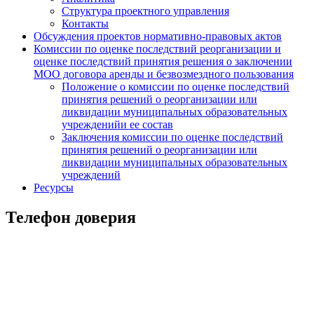
Структура проектного управления
Контакты
Обсуждения проектов нормативно-правовых актов
Комиссии по оценке последствий реорганизации и
оценке последствий принятия решения о заключении
МОО договора аренды и безвозмездного пользования
Положение о комиссии по оценке последствий
принятия решений о реорганизации или
ликвидации муниципальных образовательных
учрежденийи ее состав
Заключения комиссии по оценке последствий
принятия решений о реорганизации или
ликвидации муниципальных образовательных
учреждений
Ресурсы
Телефон доверия