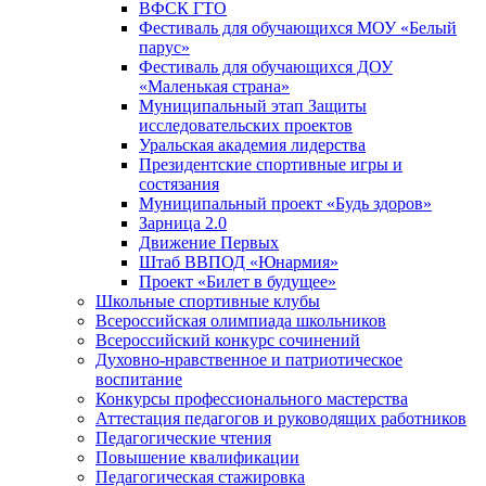
ВФСК ГТО
Фестиваль для обучающихся МОУ «Белый
парус»
Фестиваль для обучающихся ДОУ
«Маленькая страна»
Муниципальный этап Защиты
исследовательских проектов
Уральская академия лидерства
Президентские спортивные игры и
состязания
Муниципальный проект «Будь здоров»
Зарница 2.0
Движение Первых
Штаб ВВПОД «Юнармия»
Проект «Билет в будущее»
Школьные спортивные клубы
Всероссийская олимпиада школьников
Всероссийский конкурс сочинений
Духовно-нравственное и патриотическое
воспитание
Конкурсы профессионального мастерства
Аттестация педагогов и руководящих работников
Педагогические чтения
Повышение квалификации
Педагогическая стажировка