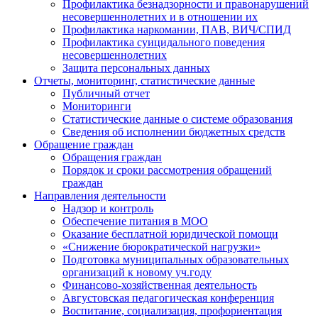
Профилактика безнадзорности и правонарушений
несовершеннолетних и в отношении их
Профилактика наркомании, ПАВ, ВИЧ/СПИД
Профилактика суицидального поведения
несовершеннолетних
Защита персональных данных
Отчеты, мониторинг, статистические данные
Публичный отчет
Мониторинги
Статистические данные о системе образования
Сведения об исполнении бюджетных средств
Обращение граждан
Обращения граждан
Порядок и сроки рассмотрения обращений
граждан
Направления деятельности
Надзор и контроль
Обеспечение питания в МОО
Оказание бесплатной юридической помощи
«Снижение бюрократической нагрузки»
Подготовка муниципальных образовательных
организаций к новому уч.году
Финансово-хозяйственная деятельность
Августовская педагогическая конференция
Воспитание, социализация, профориентация