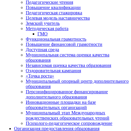
Педагогические чтения
Повышение квалификации
Педагогическая стажировка
Целевая модель наставничества
Земский учитель
Методическая работа
ГМО
Функциональная грамотность
Повышение финансовой грамотности
Доступная среда
Муниципальная система оценки качества
образования
Независимая оценка качества образования
Оздоровительная кампания
«Точка роста»
Муниципальный опорный центр дополнительного
образования
Персонифицированное финансирование
дополнительного образования
Инновационные площадки на базе
образовательных организаций
Муниципальный этап Международных
рождественских образовательных чтений
Психолого-педагогическое сопровождение
Организация предоставления образования