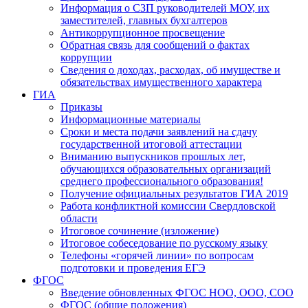
Информация о СЗП руководителей МОУ, их
заместителей, главных бухгалтеров
Антикоррупционное просвещение
Обратная связь для сообщений о фактах
коррупции
Сведения о доходах, расходах, об имуществе и
обязательствах имущественного характера
ГИА
Приказы
Информационные материалы
Сроки и места подачи заявлений на сдачу
государственной итоговой аттестации
Вниманию выпускников прошлых лет,
обучающихся образовательных организаций
среднего профессионального образования!
Получение официальных результатов ГИА 2019
Работа конфликтной комиссии Свердловской
области
Итоговое сочинение (изложение)
Итоговое собеседование по русскому языку
Телефоны «горячей линии» по вопросам
подготовки и проведения ЕГЭ
ФГОС
Введение обновленных ФГОС НОО, ООО, СОО
ФГОС (общие положения)