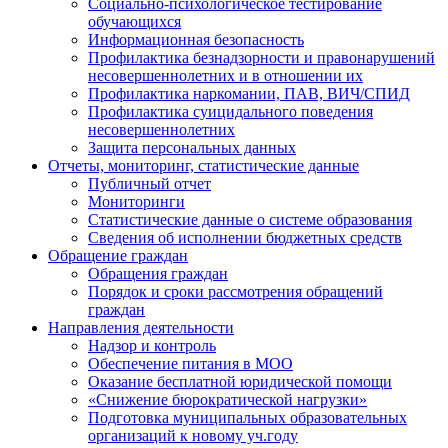
Социально-психологическое тестирование
обучающихся
Информационная безопасность
Профилактика безнадзорности и правонарушений
несовершеннолетних и в отношении их
Профилактика наркомании, ПАВ, ВИЧ/СПИД
Профилактика суицидального поведения
несовершеннолетних
Защита персональных данных
Отчеты, мониторинг, статистические данные
Публичный отчет
Мониторинги
Статистические данные о системе образования
Сведения об исполнении бюджетных средств
Обращение граждан
Обращения граждан
Порядок и сроки рассмотрения обращений
граждан
Направления деятельности
Надзор и контроль
Обеспечение питания в МОО
Оказание бесплатной юридической помощи
«Снижение бюрократической нагрузки»
Подготовка муниципальных образовательных
организаций к новому уч.году