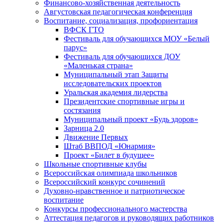
Финансово-хозяйственная деятельность
Августовская педагогическая конференция
Воспитание, социализация, профориентация
ВФСК ГТО
Фестиваль для обучающихся МОУ «Белый
парус»
Фестиваль для обучающихся ДОУ
«Маленькая страна»
Муниципальный этап Защиты
исследовательских проектов
Уральская академия лидерства
Президентские спортивные игры и
состязания
Муниципальный проект «Будь здоров»
Зарница 2.0
Движение Первых
Штаб ВВПОД «Юнармия»
Проект «Билет в будущее»
Школьные спортивные клубы
Всероссийская олимпиада школьников
Всероссийский конкурс сочинений
Духовно-нравственное и патриотическое
воспитание
Конкурсы профессионального мастерства
Аттестация педагогов и руководящих работников