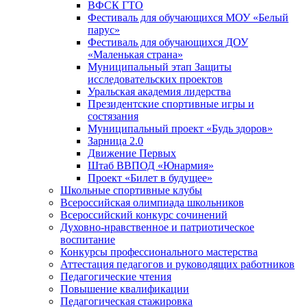
ВФСК ГТО
Фестиваль для обучающихся МОУ «Белый
парус»
Фестиваль для обучающихся ДОУ
«Маленькая страна»
Муниципальный этап Защиты
исследовательских проектов
Уральская академия лидерства
Президентские спортивные игры и
состязания
Муниципальный проект «Будь здоров»
Зарница 2.0
Движение Первых
Штаб ВВПОД «Юнармия»
Проект «Билет в будущее»
Школьные спортивные клубы
Всероссийская олимпиада школьников
Всероссийский конкурс сочинений
Духовно-нравственное и патриотическое
воспитание
Конкурсы профессионального мастерства
Аттестация педагогов и руководящих работников
Педагогические чтения
Повышение квалификации
Педагогическая стажировка