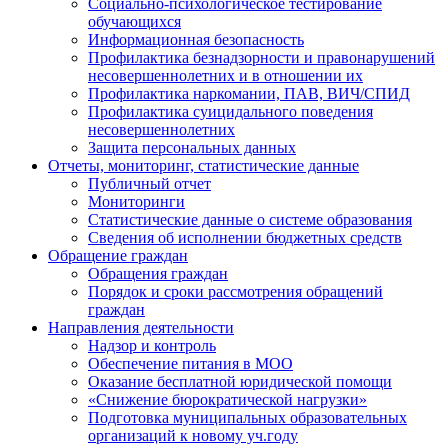
Социально-психологическое тестирование
обучающихся
Информационная безопасность
Профилактика безнадзорности и правонарушений
несовершеннолетних и в отношении их
Профилактика наркомании, ПАВ, ВИЧ/СПИД
Профилактика суицидального поведения
несовершеннолетних
Защита персональных данных
Отчеты, мониторинг, статистические данные
Публичный отчет
Мониторинги
Статистические данные о системе образования
Сведения об исполнении бюджетных средств
Обращение граждан
Обращения граждан
Порядок и сроки рассмотрения обращений
граждан
Направления деятельности
Надзор и контроль
Обеспечение питания в МОО
Оказание бесплатной юридической помощи
«Снижение бюрократической нагрузки»
Подготовка муниципальных образовательных
организаций к новому уч.году