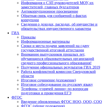
Информация о СЗП руководителей МОУ, их
заместителей, главных бухгалтеров
Антикоррупционное просвещение
Обратная связь для сообщений о фактах
коррупции
Сведения о доходах, расходах, об имуществе и
обязательствах имущественного характера
ГИА
Приказы
Информационные материалы
Сроки и места подачи заявлений на сдачу
государственной итоговой аттестации
Вниманию выпускников прошлых лет,
обучающихся образовательных организаций
среднего профессионального образования!
Получение официальных результатов ГИА 2019
Работа конфликтной комиссии Свердловской
области
Итоговое сочинение (изложение)
Итоговое собеседование по русскому языку
Телефоны «горячей линии» по вопросам
подготовки и проведения ЕГЭ
ФГОС
Введение обновленных ФГОС НОО, ООО, СОО
ФГОС (общие положения)