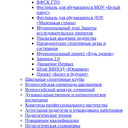
ВФСК ГТО
Фестиваль для обучающихся МОУ «Белый
парус»
Фестиваль для обучающихся ДОУ
«Маленькая страна»
Муниципальный этап Защиты
исследовательских проектов
Уральская академия лидерства
Президентские спортивные игры и
состязания
Муниципальный проект «Будь здоров»
Зарница 2.0
Движение Первых
Штаб ВВПОД «Юнармия»
Проект «Билет в будущее»
Школьные спортивные клубы
Всероссийская олимпиада школьников
Всероссийский конкурс сочинений
Духовно-нравственное и патриотическое
воспитание
Конкурсы профессионального мастерства
Аттестация педагогов и руководящих работников
Педагогические чтения
Повышение квалификации
Педагогическая стажировка