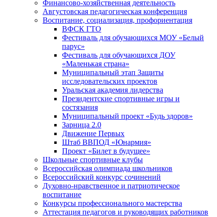
Финансово-хозяйственная деятельность
Августовская педагогическая конференция
Воспитание, социализация, профориентация
ВФСК ГТО
Фестиваль для обучающихся МОУ «Белый
парус»
Фестиваль для обучающихся ДОУ
«Маленькая страна»
Муниципальный этап Защиты
исследовательских проектов
Уральская академия лидерства
Президентские спортивные игры и
состязания
Муниципальный проект «Будь здоров»
Зарница 2.0
Движение Первых
Штаб ВВПОД «Юнармия»
Проект «Билет в будущее»
Школьные спортивные клубы
Всероссийская олимпиада школьников
Всероссийский конкурс сочинений
Духовно-нравственное и патриотическое
воспитание
Конкурсы профессионального мастерства
Аттестация педагогов и руководящих работников