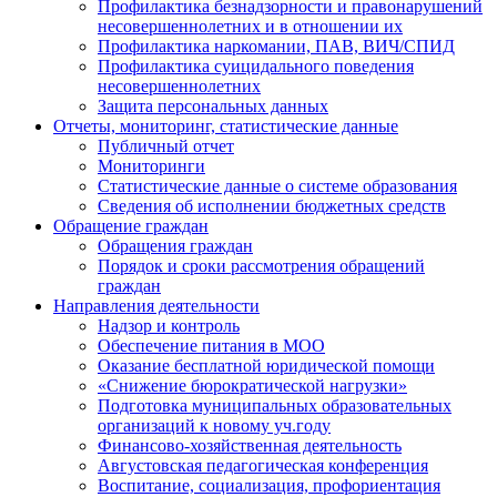
Профилактика безнадзорности и правонарушений
несовершеннолетних и в отношении их
Профилактика наркомании, ПАВ, ВИЧ/СПИД
Профилактика суицидального поведения
несовершеннолетних
Защита персональных данных
Отчеты, мониторинг, статистические данные
Публичный отчет
Мониторинги
Статистические данные о системе образования
Сведения об исполнении бюджетных средств
Обращение граждан
Обращения граждан
Порядок и сроки рассмотрения обращений
граждан
Направления деятельности
Надзор и контроль
Обеспечение питания в МОО
Оказание бесплатной юридической помощи
«Снижение бюрократической нагрузки»
Подготовка муниципальных образовательных
организаций к новому уч.году
Финансово-хозяйственная деятельность
Августовская педагогическая конференция
Воспитание, социализация, профориентация