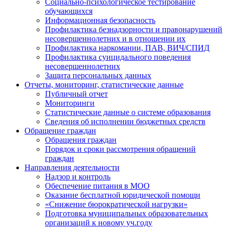
Социально-психологическое тестирование
обучающихся
Информационная безопасность
Профилактика безнадзорности и правонарушений
несовершеннолетних и в отношении их
Профилактика наркомании, ПАВ, ВИЧ/СПИД
Профилактика суицидального поведения
несовершеннолетних
Защита персональных данных
Отчеты, мониторинг, статистические данные
Публичный отчет
Мониторинги
Статистические данные о системе образования
Сведения об исполнении бюджетных средств
Обращение граждан
Обращения граждан
Порядок и сроки рассмотрения обращений
граждан
Направления деятельности
Надзор и контроль
Обеспечение питания в МОО
Оказание бесплатной юридической помощи
«Снижение бюрократической нагрузки»
Подготовка муниципальных образовательных
организаций к новому уч.году