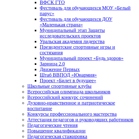
ВФСК ГТО
Фестиваль для обучающихся МОУ «Белый
парус»
Фестиваль для обучающихся ДОУ
«Маленькая страна»
Муниципальный этап Защиты
исследовательских проектов
Уральская академия лидерства
Президентские спортивные игры и
состязания
Муниципальный проект «Будь здоров»
Зарница 2.0
Движение Первых
Штаб ВВПОД «Юнармия»
Проект «Билет в будущее»
Школьные спортивные клубы
Всероссийская олимпиада школьников
Всероссийский конкурс сочинений
Духовно-нравственное и патриотическое
воспитание
Конкурсы профессионального мастерства
Аттестация педагогов и руководящих работников
Педагогические чтения
Повышение квалификации
Педагогическая стажировка