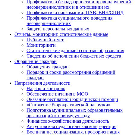
Профилактика безнадзорности и правонарушений
несовершеннолетних и в отношении их
Профилактика наркомании, ПАВ, ВИЧ/СПИД
Профилактика суицидального поведения
несовершеннолетних
Защита персональных данных
Отчеты, мониторинг, статистические данные
Публичный отчет
Мониторинги
Статистические данные о системе образования
Сведения об исполнении бюджетных средств
Обращение граждан
Обращения граждан
Порядок и сроки рассмотрения обращений
граждан
Направления деятельности
Надзор и контроль
Обеспечение питания в МОО
Оказание бесплатной юридической помощи
«Снижение бюрократической нагрузки»
Подготовка муниципальных образовательных
организаций к новому уч.году
Финансово-хозяйственная деятельность
Августовская педагогическая конференция
Воспитание, социализация, профориентация