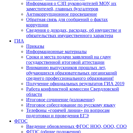
Информация о СЗП руководителей МОУ, их
заместителей, главных бухгалтеров
Антикоррупционное просвещение
Обратная связь для сообщений о фактах
коррупции
Сведения о доходах, расходах, об имуществе и
обязательствах имущественного характера
ГИА
Приказы
Информационные материалы
Сроки и места подачи заявлений на сдачу
государственной итоговой аттестации
Вниманию выпускников прошлых лет,
обучающихся образовательных организаций
среднего профессионального образования!
Получение официальных результатов ГИА 2019
Работа конфликтной комиссии Свердловской
области
Итоговое сочинение (изложение)
Итоговое собеседование по русскому языку
Телефоны «горячей линии» по вопросам
подготовки и проведения ЕГЭ
ФГОС
Введение обновленных ФГОС НОО, ООО, СОО
ФГОС (общие положения)