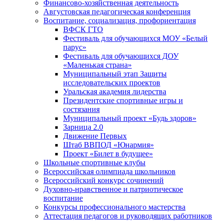
Финансово-хозяйственная деятельность
Августовская педагогическая конференция
Воспитание, социализация, профориентация
ВФСК ГТО
Фестиваль для обучающихся МОУ «Белый
парус»
Фестиваль для обучающихся ДОУ
«Маленькая страна»
Муниципальный этап Защиты
исследовательских проектов
Уральская академия лидерства
Президентские спортивные игры и
состязания
Муниципальный проект «Будь здоров»
Зарница 2.0
Движение Первых
Штаб ВВПОД «Юнармия»
Проект «Билет в будущее»
Школьные спортивные клубы
Всероссийская олимпиада школьников
Всероссийский конкурс сочинений
Духовно-нравственное и патриотическое
воспитание
Конкурсы профессионального мастерства
Аттестация педагогов и руководящих работников