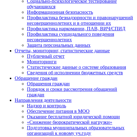
Социально-психологическое тестирование
обучающихся
Информационная безопасность
Профилактика безнадзорности и правонарушений
несовершеннолетних и в отношении их
Профилактика наркомании, ПАВ, ВИЧ/СПИД
Профилактика суицидального поведения
несовершеннолетних
Защита персональных данных
Отчеты, мониторинг, статистические данные
Публичный отчет
Мониторинги
Статистические данные о системе образования
Сведения об исполнении бюджетных средств
Обращение граждан
Обращения граждан
Порядок и сроки рассмотрения обращений
граждан
Направления деятельности
Надзор и контроль
Обеспечение питания в МОО
Оказание бесплатной юридической помощи
«Снижение бюрократической нагрузки»
Подготовка муниципальных образовательных
организаций к новому уч.году