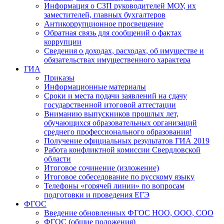
Информация о СЗП руководителей МОУ, их
заместителей, главных бухгалтеров
Антикоррупционное просвещение
Обратная связь для сообщений о фактах
коррупции
Сведения о доходах, расходах, об имуществе и
обязательствах имущественного характера
ГИА
Приказы
Информационные материалы
Сроки и места подачи заявлений на сдачу
государственной итоговой аттестации
Вниманию выпускников прошлых лет,
обучающихся образовательных организаций
среднего профессионального образования!
Получение официальных результатов ГИА 2019
Работа конфликтной комиссии Свердловской
области
Итоговое сочинение (изложение)
Итоговое собеседование по русскому языку
Телефоны «горячей линии» по вопросам
подготовки и проведения ЕГЭ
ФГОС
Введение обновленных ФГОС НОО, ООО, СОО
ФГОС (общие положения)