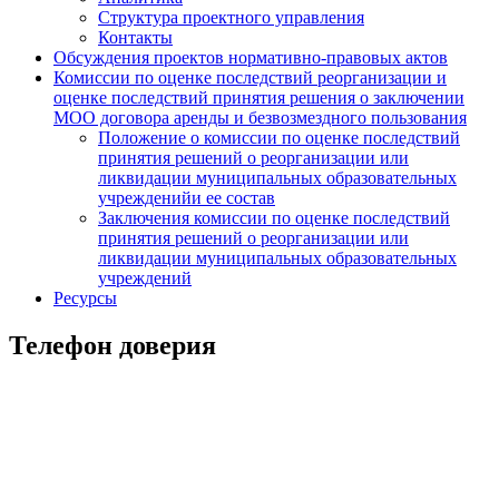
Структура проектного управления
Контакты
Обсуждения проектов нормативно-правовых актов
Комиссии по оценке последствий реорганизации и
оценке последствий принятия решения о заключении
МОО договора аренды и безвозмездного пользования
Положение о комиссии по оценке последствий
принятия решений о реорганизации или
ликвидации муниципальных образовательных
учрежденийи ее состав
Заключения комиссии по оценке последствий
принятия решений о реорганизации или
ликвидации муниципальных образовательных
учреждений
Ресурсы
Телефон доверия