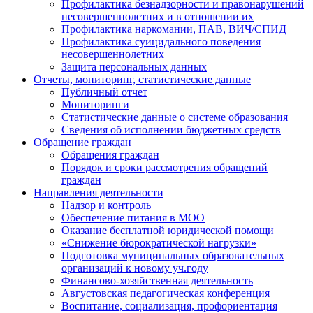
Профилактика безнадзорности и правонарушений
несовершеннолетних и в отношении их
Профилактика наркомании, ПАВ, ВИЧ/СПИД
Профилактика суицидального поведения
несовершеннолетних
Защита персональных данных
Отчеты, мониторинг, статистические данные
Публичный отчет
Мониторинги
Статистические данные о системе образования
Сведения об исполнении бюджетных средств
Обращение граждан
Обращения граждан
Порядок и сроки рассмотрения обращений
граждан
Направления деятельности
Надзор и контроль
Обеспечение питания в МОО
Оказание бесплатной юридической помощи
«Снижение бюрократической нагрузки»
Подготовка муниципальных образовательных
организаций к новому уч.году
Финансово-хозяйственная деятельность
Августовская педагогическая конференция
Воспитание, социализация, профориентация