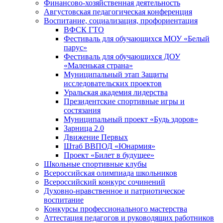
Финансово-хозяйственная деятельность
Августовская педагогическая конференция
Воспитание, социализация, профориентация
ВФСК ГТО
Фестиваль для обучающихся МОУ «Белый
парус»
Фестиваль для обучающихся ДОУ
«Маленькая страна»
Муниципальный этап Защиты
исследовательских проектов
Уральская академия лидерства
Президентские спортивные игры и
состязания
Муниципальный проект «Будь здоров»
Зарница 2.0
Движение Первых
Штаб ВВПОД «Юнармия»
Проект «Билет в будущее»
Школьные спортивные клубы
Всероссийская олимпиада школьников
Всероссийский конкурс сочинений
Духовно-нравственное и патриотическое
воспитание
Конкурсы профессионального мастерства
Аттестация педагогов и руководящих работников