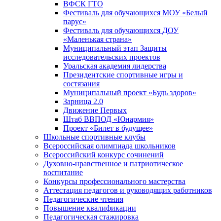
ВФСК ГТО
Фестиваль для обучающихся МОУ «Белый
парус»
Фестиваль для обучающихся ДОУ
«Маленькая страна»
Муниципальный этап Защиты
исследовательских проектов
Уральская академия лидерства
Президентские спортивные игры и
состязания
Муниципальный проект «Будь здоров»
Зарница 2.0
Движение Первых
Штаб ВВПОД «Юнармия»
Проект «Билет в будущее»
Школьные спортивные клубы
Всероссийская олимпиада школьников
Всероссийский конкурс сочинений
Духовно-нравственное и патриотическое
воспитание
Конкурсы профессионального мастерства
Аттестация педагогов и руководящих работников
Педагогические чтения
Повышение квалификации
Педагогическая стажировка