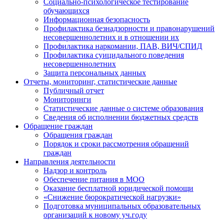
Социально-психологическое тестирование
обучающихся
Информационная безопасность
Профилактика безнадзорности и правонарушений
несовершеннолетних и в отношении их
Профилактика наркомании, ПАВ, ВИЧ/СПИД
Профилактика суицидального поведения
несовершеннолетних
Защита персональных данных
Отчеты, мониторинг, статистические данные
Публичный отчет
Мониторинги
Статистические данные о системе образования
Сведения об исполнении бюджетных средств
Обращение граждан
Обращения граждан
Порядок и сроки рассмотрения обращений
граждан
Направления деятельности
Надзор и контроль
Обеспечение питания в МОО
Оказание бесплатной юридической помощи
«Снижение бюрократической нагрузки»
Подготовка муниципальных образовательных
организаций к новому уч.году