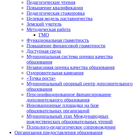
Педагогические чтения
Повышение квалификации
Педагогическая стажировка
Целевая модель наставничества
Земский учитель
Методическая работа
ГМО
Функциональная грамотность
Повышение финансовой грамотности
Доступная среда
Муниципальная система оценки качества
образования
Независимая оценка качества образования
Оздоровительная кампания
«Точка роста»
Муниципальный опорный центр дополнительного
образования
Персонифицированное финансирование
дополнительного образования
Инновационные площадки на базе
образовательных организаций
Муниципальный этап Международных
рождественских образовательных чтений
Психолого-педагогическое сопровождение
Организация предоставления образования