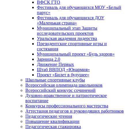
ВФСК ГТО
Фестиваль для обучающихся МОУ «Белый
парус»
Фестиваль для обучающихся ДОУ
«Маленькая страна»
Муниципальный этап Защиты
исследовательских проектов
Уральская академия лидерства
Президентские спортивные игры и
состязания
Муниципальный проект «Будь здоров»
Зарница 2.0
Движение Первых
Штаб ВВПОД «Юнармия»
Проект «Билет в будущее»
Школьные спортивные клубы
Всероссийская олимпиада школьников
Всероссийский конкурс сочинений
Духовно-нравственное и патриотическое
воспитание
Конкурсы профессионального мастерства
Аттестация педагогов и руководящих работников
Педагогические чтения
Повышение квалификации
Педагогическая стажировка