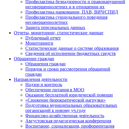
Профилактика безнадзорности и правонарушений
несовершеннолетних и в отношении их
Профилактика наркомании, ПАВ, ВИЧ/СПИД
Профилактика суицидального поведения
несовершеннолетних
Защита персональных данных
Отчеты, мониторинг, статистические данные
Публичный отчет
Мониторинги
Статистические данные о системе образования
Сведения об исполнении бюджетных средств
Обращение граждан
Обращения граждан
Порядок и сроки рассмотрения обращений
граждан
Направления деятельности
Надзор и контроль
Обеспечение питания в МОО
Оказание бесплатной юридической помощи
«Снижение бюрократической нагрузки»
Подготовка муниципальных образовательных
организаций к новому уч.году
Финансово-хозяйственная деятельность
Августовская педагогическая конференция
Воспитание, социализация, профориентация