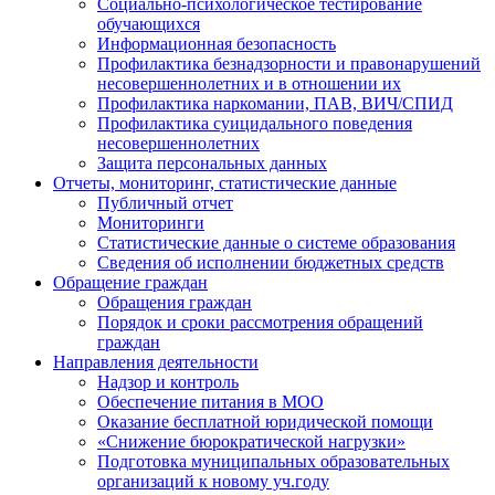
Социально-психологическое тестирование
обучающихся
Информационная безопасность
Профилактика безнадзорности и правонарушений
несовершеннолетних и в отношении их
Профилактика наркомании, ПАВ, ВИЧ/СПИД
Профилактика суицидального поведения
несовершеннолетних
Защита персональных данных
Отчеты, мониторинг, статистические данные
Публичный отчет
Мониторинги
Статистические данные о системе образования
Сведения об исполнении бюджетных средств
Обращение граждан
Обращения граждан
Порядок и сроки рассмотрения обращений
граждан
Направления деятельности
Надзор и контроль
Обеспечение питания в МОО
Оказание бесплатной юридической помощи
«Снижение бюрократической нагрузки»
Подготовка муниципальных образовательных
организаций к новому уч.году