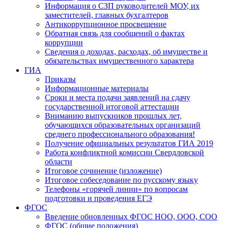
Информация о СЗП руководителей МОУ, их
заместителей, главных бухгалтеров
Антикоррупционное просвещение
Обратная связь для сообщений о фактах
коррупции
Сведения о доходах, расходах, об имуществе и
обязательствах имущественного характера
ГИА
Приказы
Информационные материалы
Сроки и места подачи заявлений на сдачу
государственной итоговой аттестации
Вниманию выпускников прошлых лет,
обучающихся образовательных организаций
среднего профессионального образования!
Получение официальных результатов ГИА 2019
Работа конфликтной комиссии Свердловской
области
Итоговое сочинение (изложение)
Итоговое собеседование по русскому языку
Телефоны «горячей линии» по вопросам
подготовки и проведения ЕГЭ
ФГОС
Введение обновленных ФГОС НОО, ООО, СОО
ФГОС (общие положения)