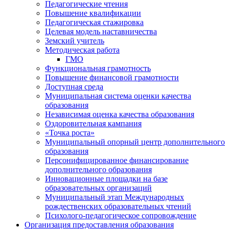
Педагогические чтения
Повышение квалификации
Педагогическая стажировка
Целевая модель наставничества
Земский учитель
Методическая работа
ГМО
Функциональная грамотность
Повышение финансовой грамотности
Доступная среда
Муниципальная система оценки качества
образования
Независимая оценка качества образования
Оздоровительная кампания
«Точка роста»
Муниципальный опорный центр дополнительного
образования
Персонифицированное финансирование
дополнительного образования
Инновационные площадки на базе
образовательных организаций
Муниципальный этап Международных
рождественских образовательных чтений
Психолого-педагогическое сопровождение
Организация предоставления образования