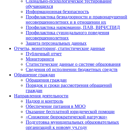
Социально-психологическое тестирование
обучающихся
Информационная безопасность
Профилактика безнадзорности и правонарушений
несовершеннолетних и в отношении их
Профилактика наркомании, ПАВ, ВИЧ/СПИД
Профилактика суицидального поведения
несовершеннолетних
Защита персональных данных
Отчеты, мониторинг, статистические данные
Публичный отчет
Мониторинги
Статистические данные о системе образования
Сведения об исполнении бюджетных средств
Обращение граждан
Обращения граждан
Порядок и сроки рассмотрения обращений
граждан
Направления деятельности
Надзор и контроль
Обеспечение питания в МОО
Оказание бесплатной юридической помощи
«Снижение бюрократической нагрузки»
Подготовка муниципальных образовательных
организаций к новому уч.году