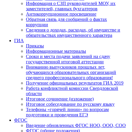
Информация о СЗП руководителей МОУ, их
заместителей, главных бухгалтеров
Антикоррупционное просвещение
Обратная связь для сообщений о фактах
коррупции
Сведения о доходах, расходах, об имуществе и
обязательствах имущественного характера
ГИА
Приказы
Информационные материалы
Сроки и места подачи заявлений на сдачу
государственной итоговой аттестации
Вниманию выпускников прошлых лет,
обучающихся образовательных организаций
среднего профессионального образования!
Получение официальных результатов ГИА 2019
Работа конфликтной комиссии Свердловской
области
Итоговое сочинение (изложение)
Итоговое собеседование по русскому языку
Телефоны «горячей линии» по вопросам
подготовки и проведения ЕГЭ
ФГОС
Введение обновленных ФГОС НОО, ООО, СОО
ФГОС (общие положения)