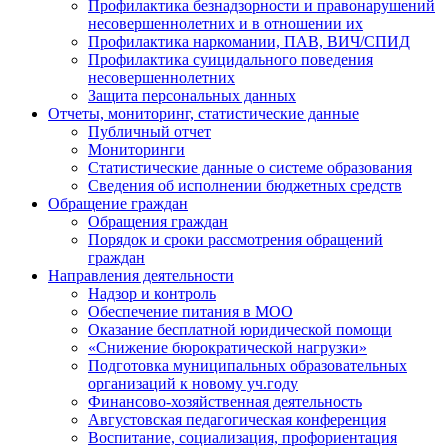
Профилактика безнадзорности и правонарушений
несовершеннолетних и в отношении их
Профилактика наркомании, ПАВ, ВИЧ/СПИД
Профилактика суицидального поведения
несовершеннолетних
Защита персональных данных
Отчеты, мониторинг, статистические данные
Публичный отчет
Мониторинги
Статистические данные о системе образования
Сведения об исполнении бюджетных средств
Обращение граждан
Обращения граждан
Порядок и сроки рассмотрения обращений
граждан
Направления деятельности
Надзор и контроль
Обеспечение питания в МОО
Оказание бесплатной юридической помощи
«Снижение бюрократической нагрузки»
Подготовка муниципальных образовательных
организаций к новому уч.году
Финансово-хозяйственная деятельность
Августовская педагогическая конференция
Воспитание, социализация, профориентация