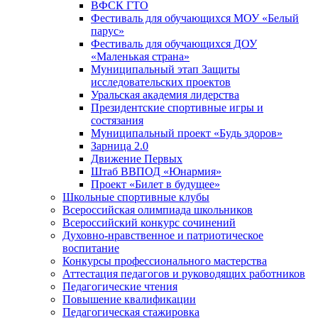
ВФСК ГТО
Фестиваль для обучающихся МОУ «Белый
парус»
Фестиваль для обучающихся ДОУ
«Маленькая страна»
Муниципальный этап Защиты
исследовательских проектов
Уральская академия лидерства
Президентские спортивные игры и
состязания
Муниципальный проект «Будь здоров»
Зарница 2.0
Движение Первых
Штаб ВВПОД «Юнармия»
Проект «Билет в будущее»
Школьные спортивные клубы
Всероссийская олимпиада школьников
Всероссийский конкурс сочинений
Духовно-нравственное и патриотическое
воспитание
Конкурсы профессионального мастерства
Аттестация педагогов и руководящих работников
Педагогические чтения
Повышение квалификации
Педагогическая стажировка