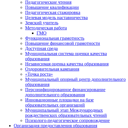
Педагогические чтения
Повышение квалификации
Педагогическая стажировка
Целевая модель наставничества
Земский учитель
Методическая работа
ГМО
Функциональная грамотность
Повышение финансовой грамотности
Доступная среда
Муниципальная система оценки качества
образования
Независимая оценка качества образования
Оздоровительная кампания
«Точка роста»
Муниципальный опорный центр дополнительного
образования
Персонифицированное финансирование
дополнительного образования
Инновационные площадки на базе
образовательных организаций
Муниципальный этап Международных
рождественских образовательных чтений
Психолого-педагогическое сопровождение
Организация предоставления образования