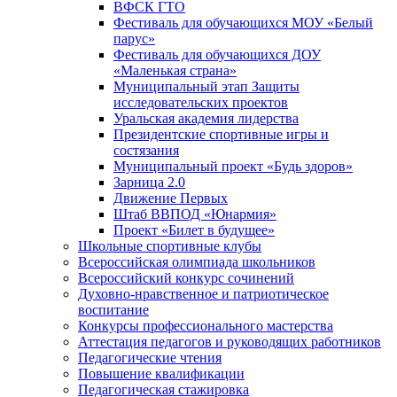
ВФСК ГТО
Фестиваль для обучающихся МОУ «Белый
парус»
Фестиваль для обучающихся ДОУ
«Маленькая страна»
Муниципальный этап Защиты
исследовательских проектов
Уральская академия лидерства
Президентские спортивные игры и
состязания
Муниципальный проект «Будь здоров»
Зарница 2.0
Движение Первых
Штаб ВВПОД «Юнармия»
Проект «Билет в будущее»
Школьные спортивные клубы
Всероссийская олимпиада школьников
Всероссийский конкурс сочинений
Духовно-нравственное и патриотическое
воспитание
Конкурсы профессионального мастерства
Аттестация педагогов и руководящих работников
Педагогические чтения
Повышение квалификации
Педагогическая стажировка