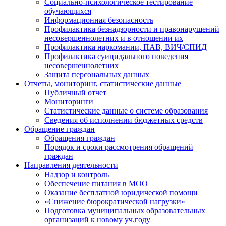
Социально-психологическое тестирование
обучающихся
Информационная безопасность
Профилактика безнадзорности и правонарушений
несовершеннолетних и в отношении их
Профилактика наркомании, ПАВ, ВИЧ/СПИД
Профилактика суицидального поведения
несовершеннолетних
Защита персональных данных
Отчеты, мониторинг, статистические данные
Публичный отчет
Мониторинги
Статистические данные о системе образования
Сведения об исполнении бюджетных средств
Обращение граждан
Обращения граждан
Порядок и сроки рассмотрения обращений
граждан
Направления деятельности
Надзор и контроль
Обеспечение питания в МОО
Оказание бесплатной юридической помощи
«Снижение бюрократической нагрузки»
Подготовка муниципальных образовательных
организаций к новому уч.году