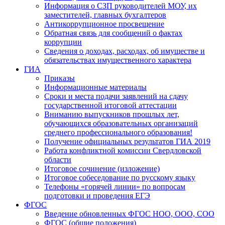
Информация о СЗП руководителей МОУ, их
заместителей, главных бухгалтеров
Антикоррупционное просвещение
Обратная связь для сообщений о фактах
коррупции
Сведения о доходах, расходах, об имуществе и
обязательствах имущественного характера
ГИА
Приказы
Информационные материалы
Сроки и места подачи заявлений на сдачу
государственной итоговой аттестации
Вниманию выпускников прошлых лет,
обучающихся образовательных организаций
среднего профессионального образования!
Получение официальных результатов ГИА 2019
Работа конфликтной комиссии Свердловской
области
Итоговое сочинение (изложение)
Итоговое собеседование по русскому языку
Телефоны «горячей линии» по вопросам
подготовки и проведения ЕГЭ
ФГОС
Введение обновленных ФГОС НОО, ООО, СОО
ФГОС (общие положения)