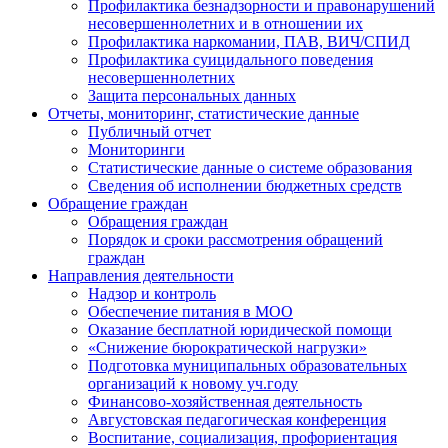
Профилактика безнадзорности и правонарушений
несовершеннолетних и в отношении их
Профилактика наркомании, ПАВ, ВИЧ/СПИД
Профилактика суицидального поведения
несовершеннолетних
Защита персональных данных
Отчеты, мониторинг, статистические данные
Публичный отчет
Мониторинги
Статистические данные о системе образования
Сведения об исполнении бюджетных средств
Обращение граждан
Обращения граждан
Порядок и сроки рассмотрения обращений
граждан
Направления деятельности
Надзор и контроль
Обеспечение питания в МОО
Оказание бесплатной юридической помощи
«Снижение бюрократической нагрузки»
Подготовка муниципальных образовательных
организаций к новому уч.году
Финансово-хозяйственная деятельность
Августовская педагогическая конференция
Воспитание, социализация, профориентация