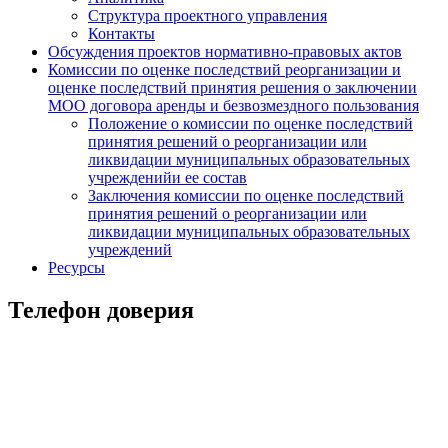
Структура проектного управления
Контакты
Обсуждения проектов нормативно-правовых актов
Комиссии по оценке последствий реорганизации и
оценке последствий принятия решения о заключении
МОО договора аренды и безвозмездного пользования
Положение о комиссии по оценке последствий
принятия решений о реорганизации или
ликвидации муниципальных образовательных
учрежденийи ее состав
Заключения комиссии по оценке последствий
принятия решений о реорганизации или
ликвидации муниципальных образовательных
учреждений
Ресурсы
Телефон доверия