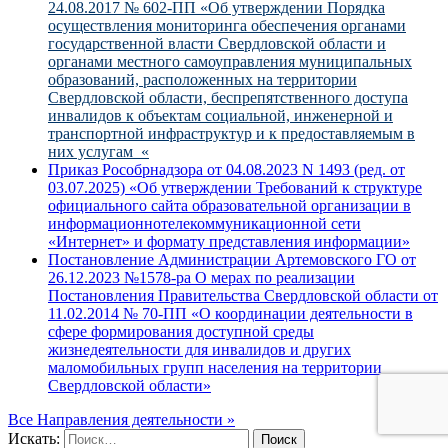
24.08.2017 № 602-ПП «Об утверждении Порядка
осуществления мониторинга обеспечения органами
государственной власти Свердловской области и
органами местного самоуправления муниципальных
образований, расположенных на территории
Свердловской области, беспрепятственного доступа
инвалидов к объектам социальной, инженерной и
транспортной инфраструктур и к предоставляемым в
них услугам «
Приказ Рособрнадзора от 04.08.2023 N 1493 (ред. от
03.07.2025) «Об утверждении Требований к структуре
официального сайта образовательной организации в
информационнотелекоммуникационной сети
«Интернет» и формату представления информации»
Постановление Администрации Артемовского ГО от
26.12.2023 №1578-pa О мерах по реализации
Постановления Правительства Свердловской области от
11.02.2014 № 70-ПП «О координации деятельности в
сфере формирования доступной среды
жизнедеятельности для инвалидов и других
маломобильных групп населения на территории
Свердловской области»
Все Направления деятельности »
Искать:
Поиск