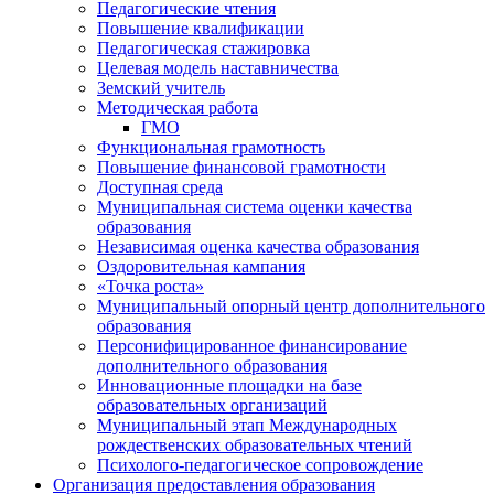
Педагогические чтения
Повышение квалификации
Педагогическая стажировка
Целевая модель наставничества
Земский учитель
Методическая работа
ГМО
Функциональная грамотность
Повышение финансовой грамотности
Доступная среда
Муниципальная система оценки качества
образования
Независимая оценка качества образования
Оздоровительная кампания
«Точка роста»
Муниципальный опорный центр дополнительного
образования
Персонифицированное финансирование
дополнительного образования
Инновационные площадки на базе
образовательных организаций
Муниципальный этап Международных
рождественских образовательных чтений
Психолого-педагогическое сопровождение
Организация предоставления образования