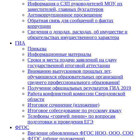
Информация о СЗП руководителей МОУ, их
заместителей, главных бухгалтеров
Антикоррупционное просвещение
Обратная связь для сообщений о фактах
коррупции
Сведения о доходах, расходах, об имуществе и
обязательствах имущественного характера
ГИА
Приказы
Информационные материалы
Сроки и места подачи заявлений на сдачу
государственной итоговой аттестации
Вниманию выпускников прошлых лет,
обучающихся образовательных организаций
среднего профессионального образования!
Получение официальных результатов ГИА 2019
Работа конфликтной комиссии Свердловской
области
Итоговое сочинение (изложение)
Итоговое собеседование по русскому языку
Телефоны «горячей линии» по вопросам
подготовки и проведения ЕГЭ
ФГОС
Введение обновленных ФГОС НОО, ООО, СОО
ФГОС (общие положения)