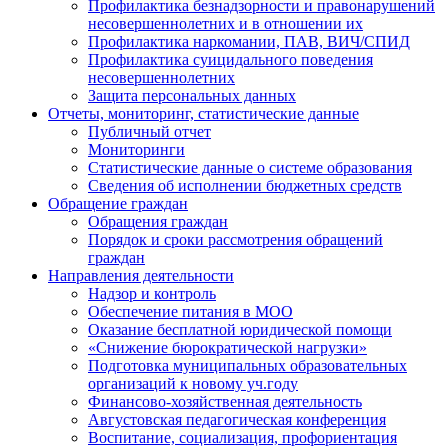
Профилактика безнадзорности и правонарушений
несовершеннолетних и в отношении их
Профилактика наркомании, ПАВ, ВИЧ/СПИД
Профилактика суицидального поведения
несовершеннолетних
Защита персональных данных
Отчеты, мониторинг, статистические данные
Публичный отчет
Мониторинги
Статистические данные о системе образования
Сведения об исполнении бюджетных средств
Обращение граждан
Обращения граждан
Порядок и сроки рассмотрения обращений
граждан
Направления деятельности
Надзор и контроль
Обеспечение питания в МОО
Оказание бесплатной юридической помощи
«Снижение бюрократической нагрузки»
Подготовка муниципальных образовательных
организаций к новому уч.году
Финансово-хозяйственная деятельность
Августовская педагогическая конференция
Воспитание, социализация, профориентация