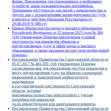
форме. Приложения для стационарных и мобильных
устройств, иные пользовательские интерфейсы.
Требования доступности для людей с инвалидностью и
других лиц с ограничениями жизнедеятельности» (утв.
и введен в действие Приказом Росстандарта от
29.08.2019 N 589-ст)
Приказ Министерства науки и высшего образования
Российской Федерации от 25 апреля 2025 года № 384
«Об утверждении Порядка обеспечения условий
доступности для инвалидов объектов и
предоставляемых услуг в сфере науки и высшего
образования, а также оказания им при этом необходимой
помощи»
Постановление Правительства Свердловской области от
05.07.2017 № 481-ПП «Об утверждении Порядка
согласования мер для обеспечения доступа инвалидов к
месту предоставления услуг на объектах социальной,
инженерной и транспортной инфраструктур,
находящихся
в государственной собственности Свердловской
области, которые
невозможно полностью приспособить с учетом
потребностей инвалидов
до их реконструкции или капитального ремонта»
Постановление Правительства Свердловской области от