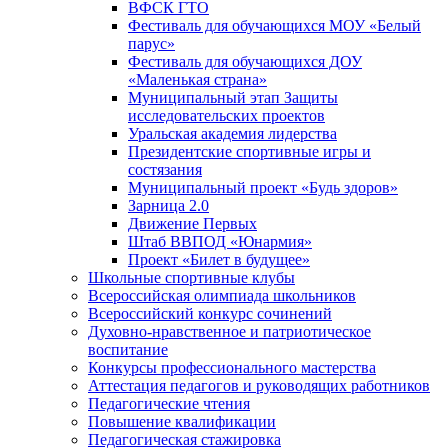
ВФСК ГТО
Фестиваль для обучающихся МОУ «Белый
парус»
Фестиваль для обучающихся ДОУ
«Маленькая страна»
Муниципальный этап Защиты
исследовательских проектов
Уральская академия лидерства
Президентские спортивные игры и
состязания
Муниципальный проект «Будь здоров»
Зарница 2.0
Движение Первых
Штаб ВВПОД «Юнармия»
Проект «Билет в будущее»
Школьные спортивные клубы
Всероссийская олимпиада школьников
Всероссийский конкурс сочинений
Духовно-нравственное и патриотическое
воспитание
Конкурсы профессионального мастерства
Аттестация педагогов и руководящих работников
Педагогические чтения
Повышение квалификации
Педагогическая стажировка