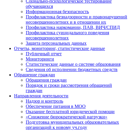
Социально-психологическое тестирование
обучающихся
Информационная безопасность
Профилактика безнадзорности и правонарушений
несовершеннолетних и в отношении их
Профилактика наркомании, ПАВ, ВИЧ/СПИД
Профилактика суицидального поведения
несовершеннолетних
Защита персональных данных
Отчеты, мониторинг, статистические данные
Публичный отчет
Мониторинги
Статистические данные о системе образования
Сведения об исполнении бюджетных средств
Обращение граждан
Обращения граждан
Порядок и сроки рассмотрения обращений
граждан
Направления деятельности
Надзор и контроль
Обеспечение питания в МОО
Оказание бесплатной юридической помощи
«Снижение бюрократической нагрузки»
Подготовка муниципальных образовательных
организаций к новому уч.году