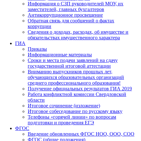
Информация о СЗП руководителей МОУ, их
заместителей, главных бухгалтеров
Антикоррупционное просвещение
Обратная связь для сообщений о фактах
коррупции
Сведения о доходах, расходах, об имуществе и
обязательствах имущественного характера
ГИА
Приказы
Информационные материалы
Сроки и места подачи заявлений на сдачу
государственной итоговой аттестации
Вниманию выпускников прошлых лет,
обучающихся образовательных организаций
среднего профессионального образования!
Получение официальных результатов ГИА 2019
Работа конфликтной комиссии Свердловской
области
Итоговое сочинение (изложение)
Итоговое собеседование по русскому языку
Телефоны «горячей линии» по вопросам
подготовки и проведения ЕГЭ
ФГОС
Введение обновленных ФГОС НОО, ООО, СОО
ФГОС (общие положения)