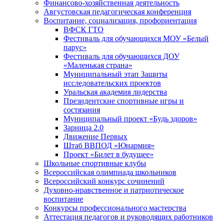
Финансово-хозяйственная деятельность
Августовская педагогическая конференция
Воспитание, социализация, профориентация
ВФСК ГТО
Фестиваль для обучающихся МОУ «Белый
парус»
Фестиваль для обучающихся ДОУ
«Маленькая страна»
Муниципальный этап Защиты
исследовательских проектов
Уральская академия лидерства
Президентские спортивные игры и
состязания
Муниципальный проект «Будь здоров»
Зарница 2.0
Движение Первых
Штаб ВВПОД «Юнармия»
Проект «Билет в будущее»
Школьные спортивные клубы
Всероссийская олимпиада школьников
Всероссийский конкурс сочинений
Духовно-нравственное и патриотическое
воспитание
Конкурсы профессионального мастерства
Аттестация педагогов и руководящих работников