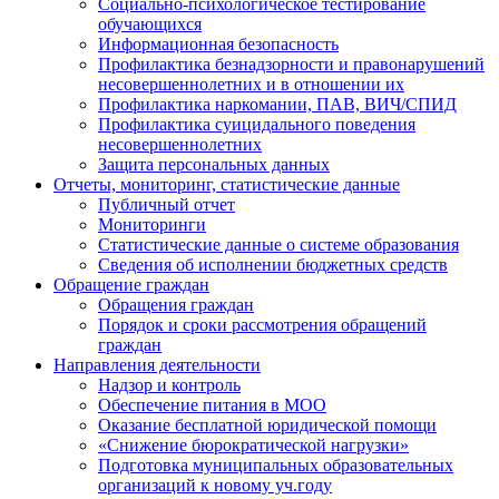
Социально-психологическое тестирование
обучающихся
Информационная безопасность
Профилактика безнадзорности и правонарушений
несовершеннолетних и в отношении их
Профилактика наркомании, ПАВ, ВИЧ/СПИД
Профилактика суицидального поведения
несовершеннолетних
Защита персональных данных
Отчеты, мониторинг, статистические данные
Публичный отчет
Мониторинги
Статистические данные о системе образования
Сведения об исполнении бюджетных средств
Обращение граждан
Обращения граждан
Порядок и сроки рассмотрения обращений
граждан
Направления деятельности
Надзор и контроль
Обеспечение питания в МОО
Оказание бесплатной юридической помощи
«Снижение бюрократической нагрузки»
Подготовка муниципальных образовательных
организаций к новому уч.году