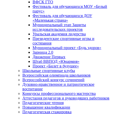
ВФСК ГТО
Фестиваль для обучающихся МОУ «Белый
парус»
Фестиваль для обучающихся ДОУ
«Маленькая страна»
Муниципальный этап Защиты
исследовательских проектов
Уральская академия лидерства
Президентские спортивные игры и
состязания
Муниципальный проект «Будь здоров»
Зарница 2.0
Движение Первых
Штаб ВВПОД «Юнармия»
Проект «Билет в будущее»
Школьные спортивные клубы
Всероссийская олимпиада школьников
Всероссийский конкурс сочинений
Духовно-нравственное и патриотическое
воспитание
Конкурсы профессионального мастерства
Аттестация педагогов и руководящих работников
Педагогические чтения
Повышение квалификации
Педагогическая стажировка