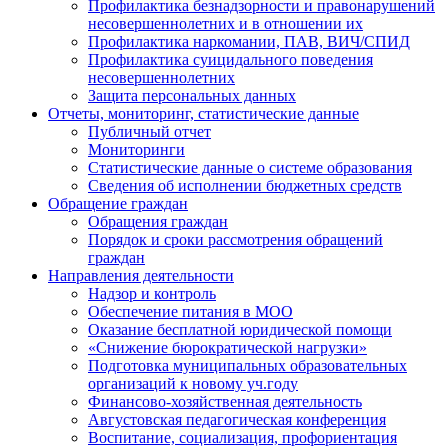
Профилактика безнадзорности и правонарушений
несовершеннолетних и в отношении их
Профилактика наркомании, ПАВ, ВИЧ/СПИД
Профилактика суицидального поведения
несовершеннолетних
Защита персональных данных
Отчеты, мониторинг, статистические данные
Публичный отчет
Мониторинги
Статистические данные о системе образования
Сведения об исполнении бюджетных средств
Обращение граждан
Обращения граждан
Порядок и сроки рассмотрения обращений
граждан
Направления деятельности
Надзор и контроль
Обеспечение питания в МОО
Оказание бесплатной юридической помощи
«Снижение бюрократической нагрузки»
Подготовка муниципальных образовательных
организаций к новому уч.году
Финансово-хозяйственная деятельность
Августовская педагогическая конференция
Воспитание, социализация, профориентация