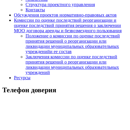
Структура проектного управления
Контакты
Обсуждения проектов нормативно-правовых актов
Комиссии по оценке последствий реорганизации и
оценке последствий принятия решения о заключении
МОО договора аренды и безвозмездного пользования
Положение о комиссии по оценке последствий
принятия решений о реорганизации или
ликвидации муниципальных образовательных
учрежденийи ее состав
Заключения комиссии по оценке последствий
принятия решений о реорганизации или
ликвидации муниципальных образовательных
учреждений
Ресурсы
Телефон доверия