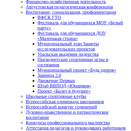
Финансово-хозяйственная деятельность
Августовская педагогическая конференция
Воспитание, социализация, профориентация
ВФСК ГТО
Фестиваль для обучающихся МОУ «Белый
парус»
Фестиваль для обучающихся ДОУ
«Маленькая страна»
Муниципальный этап Защиты
исследовательских проектов
Уральская академия лидерства
Президентские спортивные игры и
состязания
Муниципальный проект «Будь здоров»
Зарница 2.0
Движение Первых
Штаб ВВПОД «Юнармия»
Проект «Билет в будущее»
Школьные спортивные клубы
Всероссийская олимпиада школьников
Всероссийский конкурс сочинений
Духовно-нравственное и патриотическое
воспитание
Конкурсы профессионального мастерства
Аттестация педагогов и руководящих работников