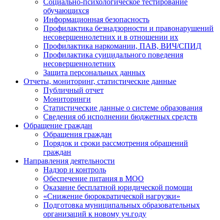
Социально-психологическое тестирование
обучающихся
Информационная безопасность
Профилактика безнадзорности и правонарушений
несовершеннолетних и в отношении их
Профилактика наркомании, ПАВ, ВИЧ/СПИД
Профилактика суицидального поведения
несовершеннолетних
Защита персональных данных
Отчеты, мониторинг, статистические данные
Публичный отчет
Мониторинги
Статистические данные о системе образования
Сведения об исполнении бюджетных средств
Обращение граждан
Обращения граждан
Порядок и сроки рассмотрения обращений
граждан
Направления деятельности
Надзор и контроль
Обеспечение питания в МОО
Оказание бесплатной юридической помощи
«Снижение бюрократической нагрузки»
Подготовка муниципальных образовательных
организаций к новому уч.году