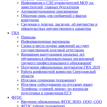
Информация о СЗП руководителей МОУ, их
заместителей, главных бухгалтеров
Антикоррупционное просвещение
Обратная связь для сообщений о фактах
коррупции
Сведения о доходах, расходах, об имуществе и
обязательствах имущественного характера
ГИА
Приказы
Информационные материалы
Сроки и места подачи заявлений на сдачу
государственной итоговой аттестации
Вниманию выпускников прошлых лет,
обучающихся образовательных организаций
среднего профессионального образования!
Получение официальных результатов ГИА 2019
Работа конфликтной комиссии Свердловской
области
Итоговое сочинение (изложение)
Итоговое собеседование по русскому языку
Телефоны «горячей линии» по вопросам
подготовки и проведения ЕГЭ
ФГОС
Введение обновленных ФГОС НОО, ООО, СОО
ФГОС (общие положения)