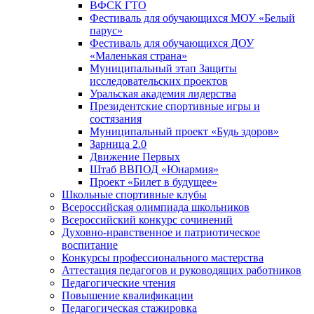
ВФСК ГТО
Фестиваль для обучающихся МОУ «Белый
парус»
Фестиваль для обучающихся ДОУ
«Маленькая страна»
Муниципальный этап Защиты
исследовательских проектов
Уральская академия лидерства
Президентские спортивные игры и
состязания
Муниципальный проект «Будь здоров»
Зарница 2.0
Движение Первых
Штаб ВВПОД «Юнармия»
Проект «Билет в будущее»
Школьные спортивные клубы
Всероссийская олимпиада школьников
Всероссийский конкурс сочинений
Духовно-нравственное и патриотическое
воспитание
Конкурсы профессионального мастерства
Аттестация педагогов и руководящих работников
Педагогические чтения
Повышение квалификации
Педагогическая стажировка