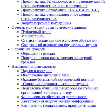
Профилактика безнадзорности и правонарушений
несовершеннолетних и в отношении их
Профилактика наркомании, ПАВ, ВИЧ/СПИД
Профилактика суицидального поведения
несовершеннолетних
Защита персональных данных
Отчеты, мониторинг, статистические данные
Публичный отчет
Мониторинги
Статистические данные о системе образования
Сведения об исполнении бюджетных средств
Обращение граждан
Обращения граждан
Порядок и сроки рассмотрения обращений
граждан
Направления деятельности
Надзор и контроль
Обеспечение питания в МОО
Оказание бесплатной юридической помощи
«Снижение бюрократической нагрузки»
Подготовка муниципальных образовательных
организаций к новому уч.году
Финансово-хозяйственная деятельность
Августовская педагогическая конференция
Воспитание, социализация, профориентация