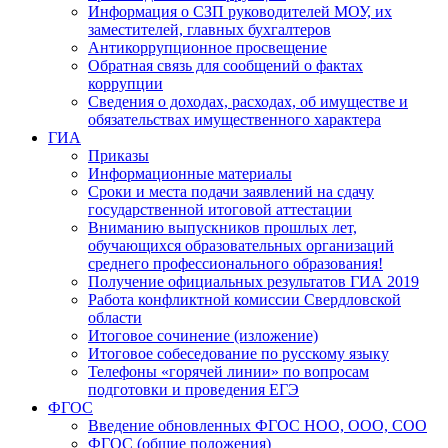
Информация о СЗП руководителей МОУ, их
заместителей, главных бухгалтеров
Антикоррупционное просвещение
Обратная связь для сообщений о фактах
коррупции
Сведения о доходах, расходах, об имуществе и
обязательствах имущественного характера
ГИА
Приказы
Информационные материалы
Сроки и места подачи заявлений на сдачу
государственной итоговой аттестации
Вниманию выпускников прошлых лет,
обучающихся образовательных организаций
среднего профессионального образования!
Получение официальных результатов ГИА 2019
Работа конфликтной комиссии Свердловской
области
Итоговое сочинение (изложение)
Итоговое собеседование по русскому языку
Телефоны «горячей линии» по вопросам
подготовки и проведения ЕГЭ
ФГОС
Введение обновленных ФГОС НОО, ООО, СОО
ФГОС (общие положения)