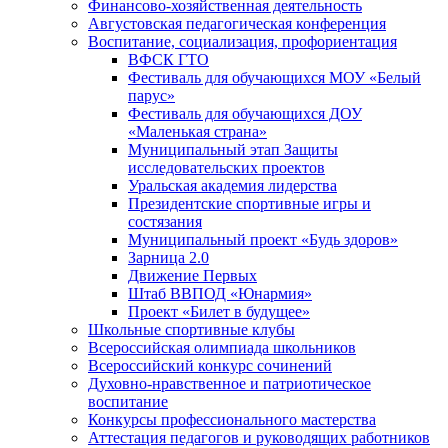
Финансово-хозяйственная деятельность
Августовская педагогическая конференция
Воспитание, социализация, профориентация
ВФСК ГТО
Фестиваль для обучающихся МОУ «Белый
парус»
Фестиваль для обучающихся ДОУ
«Маленькая страна»
Муниципальный этап Защиты
исследовательских проектов
Уральская академия лидерства
Президентские спортивные игры и
состязания
Муниципальный проект «Будь здоров»
Зарница 2.0
Движение Первых
Штаб ВВПОД «Юнармия»
Проект «Билет в будущее»
Школьные спортивные клубы
Всероссийская олимпиада школьников
Всероссийский конкурс сочинений
Духовно-нравственное и патриотическое
воспитание
Конкурсы профессионального мастерства
Аттестация педагогов и руководящих работников