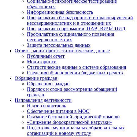
Социально-психологическое тестирование
обучающихся
Информационная безопасность
Профилактика безнадзорности и правонарушений
несовершеннолетних и в отношении их
Профилактика наркомании, ПАВ, ВИЧ/СПИД
Профилактика суицидального поведения
несовершеннолетних
Защита персональных данных
Отчеты, мониторинг, статистические данные
Публичный отчет
Мониторинги
Статистические данные о системе образования
Сведения об исполнении бюджетных средств
Обращение граждан
Обращения граждан
Порядок и сроки рассмотрения обращений
граждан
Направления деятельности
Надзор и контроль
Обеспечение питания в МОО
Оказание бесплатной юридической помощи
«Снижение бюрократической нагрузки»
Подготовка муниципальных образовательных
организаций к новому уч.году