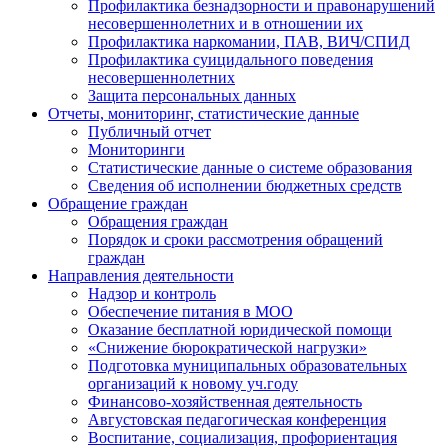
Профилактика безнадзорности и правонарушений
несовершеннолетних и в отношении их
Профилактика наркомании, ПАВ, ВИЧ/СПИД
Профилактика суицидального поведения
несовершеннолетних
Защита персональных данных
Отчеты, мониторинг, статистические данные
Публичный отчет
Мониторинги
Статистические данные о системе образования
Сведения об исполнении бюджетных средств
Обращение граждан
Обращения граждан
Порядок и сроки рассмотрения обращений
граждан
Направления деятельности
Надзор и контроль
Обеспечение питания в МОО
Оказание бесплатной юридической помощи
«Снижение бюрократической нагрузки»
Подготовка муниципальных образовательных
организаций к новому уч.году
Финансово-хозяйственная деятельность
Августовская педагогическая конференция
Воспитание, социализация, профориентация