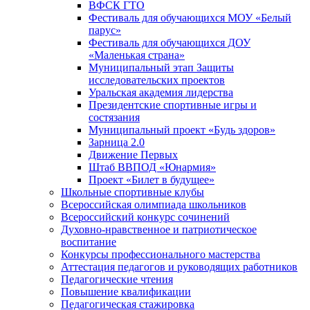
ВФСК ГТО
Фестиваль для обучающихся МОУ «Белый
парус»
Фестиваль для обучающихся ДОУ
«Маленькая страна»
Муниципальный этап Защиты
исследовательских проектов
Уральская академия лидерства
Президентские спортивные игры и
состязания
Муниципальный проект «Будь здоров»
Зарница 2.0
Движение Первых
Штаб ВВПОД «Юнармия»
Проект «Билет в будущее»
Школьные спортивные клубы
Всероссийская олимпиада школьников
Всероссийский конкурс сочинений
Духовно-нравственное и патриотическое
воспитание
Конкурсы профессионального мастерства
Аттестация педагогов и руководящих работников
Педагогические чтения
Повышение квалификации
Педагогическая стажировка