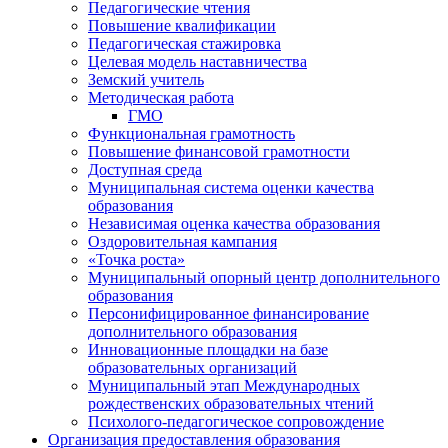
Педагогические чтения
Повышение квалификации
Педагогическая стажировка
Целевая модель наставничества
Земский учитель
Методическая работа
ГМО
Функциональная грамотность
Повышение финансовой грамотности
Доступная среда
Муниципальная система оценки качества
образования
Независимая оценка качества образования
Оздоровительная кампания
«Точка роста»
Муниципальный опорный центр дополнительного
образования
Персонифицированное финансирование
дополнительного образования
Инновационные площадки на базе
образовательных организаций
Муниципальный этап Международных
рождественских образовательных чтений
Психолого-педагогическое сопровождение
Организация предоставления образования