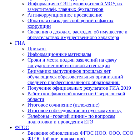
Информация о СЗП руководителей МОУ, их
заместителей, главных бухгалтеров
Антикоррупционное просвещение
Обратная связь для сообщений о фактах
коррупции
Сведения о доходах, расходах, об имуществе и
обязательствах имущественного характера
ГИА
Приказы
Информационные материалы
Сроки и места подачи заявлений на сдачу
государственной итоговой аттестации
Вниманию выпускников прошлых лет,
обучающихся образовательных организаций
среднего профессионального образования!
Получение официальных результатов ГИА 2019
Работа конфликтной комиссии Свердловской
области
Итоговое сочинение (изложение)
Итоговое собеседование по русскому языку
Телефоны «горячей линии» по вопросам
подготовки и проведения ЕГЭ
ФГОС
Введение обновленных ФГОС НОО, ООО, СОО
ФГОС (общие положения)