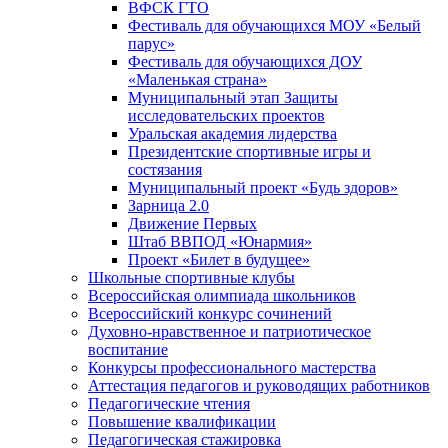
ВФСК ГТО
Фестиваль для обучающихся МОУ «Белый
парус»
Фестиваль для обучающихся ДОУ
«Маленькая страна»
Муниципальный этап Защиты
исследовательских проектов
Уральская академия лидерства
Президентские спортивные игры и
состязания
Муниципальный проект «Будь здоров»
Зарница 2.0
Движение Первых
Штаб ВВПОД «Юнармия»
Проект «Билет в будущее»
Школьные спортивные клубы
Всероссийская олимпиада школьников
Всероссийский конкурс сочинений
Духовно-нравственное и патриотическое
воспитание
Конкурсы профессионального мастерства
Аттестация педагогов и руководящих работников
Педагогические чтения
Повышение квалификации
Педагогическая стажировка