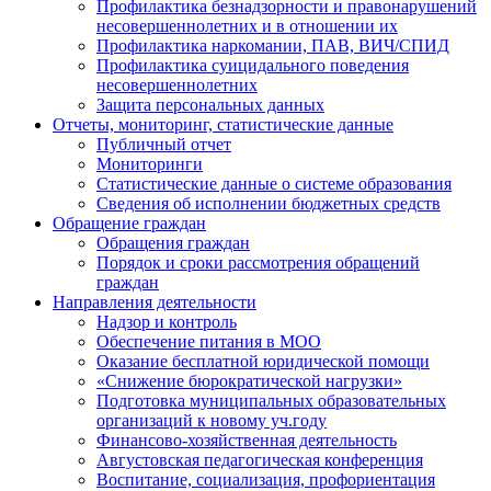
Профилактика безнадзорности и правонарушений
несовершеннолетних и в отношении их
Профилактика наркомании, ПАВ, ВИЧ/СПИД
Профилактика суицидального поведения
несовершеннолетних
Защита персональных данных
Отчеты, мониторинг, статистические данные
Публичный отчет
Мониторинги
Статистические данные о системе образования
Сведения об исполнении бюджетных средств
Обращение граждан
Обращения граждан
Порядок и сроки рассмотрения обращений
граждан
Направления деятельности
Надзор и контроль
Обеспечение питания в МОО
Оказание бесплатной юридической помощи
«Снижение бюрократической нагрузки»
Подготовка муниципальных образовательных
организаций к новому уч.году
Финансово-хозяйственная деятельность
Августовская педагогическая конференция
Воспитание, социализация, профориентация