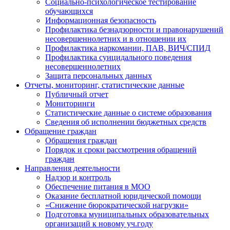
Социально-психологическое тестирование
обучающихся
Информационная безопасность
Профилактика безнадзорности и правонарушений
несовершеннолетних и в отношении их
Профилактика наркомании, ПАВ, ВИЧ/СПИД
Профилактика суицидального поведения
несовершеннолетних
Защита персональных данных
Отчеты, мониторинг, статистические данные
Публичный отчет
Мониторинги
Статистические данные о системе образования
Сведения об исполнении бюджетных средств
Обращение граждан
Обращения граждан
Порядок и сроки рассмотрения обращений
граждан
Направления деятельности
Надзор и контроль
Обеспечение питания в МОО
Оказание бесплатной юридической помощи
«Снижение бюрократической нагрузки»
Подготовка муниципальных образовательных
организаций к новому уч.году